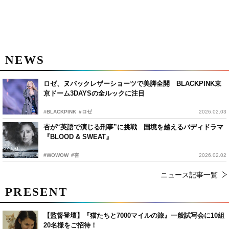
NEWS
ロゼ、ヌバックレザーショーツで美脚全開 BLACKPINK東
京ドーム3DAYSの全ルックに注目
#BLACKPINK
#ロゼ
2026.02.03
杏が“英語で演じる刑事”に挑戦 国境を越えるバディドラマ
『BLOOD & SWEAT』
#WOWOW
#杏
2026.02.02
ニュース記事一覧
PRESENT
【監督登壇】『猫たちと7000マイルの旅』一般試写会に10組
20名様をご招待！