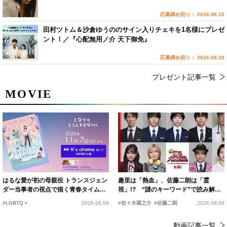
応募締め切り： 2026.08.15
田村ツトム＆沙倉ゆうののサイン入りチェキを1名様にプレゼ
ント！／『心配無用ノ介 天下御免』
応募締め切り： 2026.08.20
プレゼント記事一覧
MOVIE
はるな愛が初の母親役 トランスジェン
趣里は「熱血」、佐藤二朗は「霊
ダー当事者の視点で描く青春タイムス
視」!? “謎のキーワード”で読み解く
リップコメディ
『踊る大捜査線 N.E.W.』新メンバー
#LGBTQ＋
2026.08.09
#佐々木蔵之介
#佐藤二朗
2026.08.09
動画記事一覧