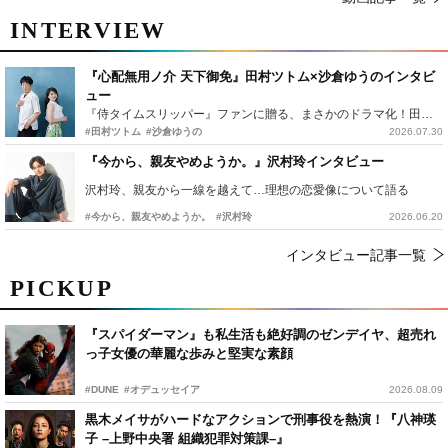
INTERVIEW
『心配無用ノ介 天下御免』田村ツトム×沙倉ゆうのインタビ
ュー
『侍タイムスリッパー』ファンに贈る、まさかのドラマ化！田村ツトム×沙倉ゆうのが語る『心配無用ノ介』撮影秘話
#田村ツトム
#沙倉ゆうの
2026.07.30
『今から、親友やめようか。』沢村玲インタビュー
沢村玲、親友から一線を越えて…理想の恋愛像について語る
#今から、親友やめようか。
#沢村玲
2026.06.20
インタビュー記事一覧
PICKUP
『スパイダーマン』も私生活も絶好調のゼンデイヤ、超売れ
っ子女優の華麗な歩みと堅実な素顔
#DUNE
#オデュッセイア
2026.08.09
黒木メイサがハードなアクションで刑事役を熱演！『八神瑛
子 –上野中央署 組織犯罪対策課–』