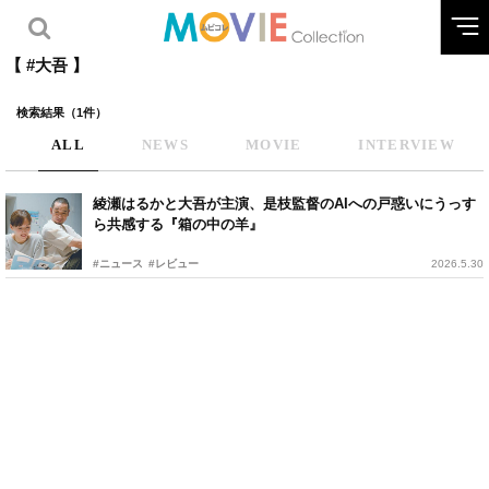
【 #大吾 】
検索結果（1件）
ALL
NEWS
MOVIE
INTERVIEW
綾瀬はるかと大吾が主演、是枝監督のAIへの戸惑いにうっす
ら共感する『箱の中の羊』
#ニュース
#レビュー
2026.5.30