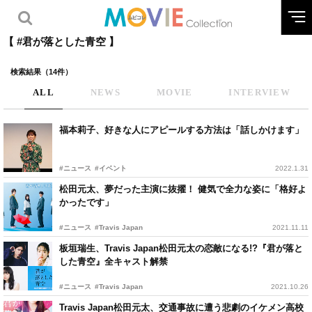
【 #君が落とした青空 】
検索結果（14件）
ALL
NEWS
MOVIE
INTERVIEW
福本莉子、好きな人にアピールする方法は「話しかけます」
#ニュース
#イベント
2022.1.31
松田元太、夢だった主演に抜擢！ 健気で全力な姿に「格好よ
かったです」
#ニュース
#Travis Japan
2021.11.11
板垣瑞生、Travis Japan松田元太の恋敵になる!?『君が落と
した青空』全キャスト解禁
#ニュース
#Travis Japan
2021.10.26
Travis Japan松田元太、交通事故に遭う悲劇のイケメン高校