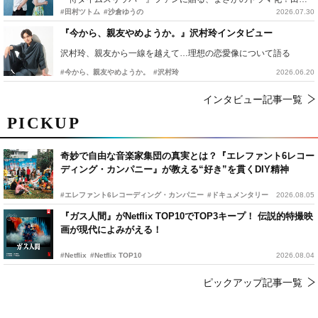
#田村ツトム
#沙倉ゆうの
2026.07.30
『今から、親友やめようか。』沢村玲インタビュー
沢村玲、親友から一線を越えて…理想の恋愛像について語る
#今から、親友やめようか。
#沢村玲
2026.06.20
インタビュー記事一覧
PICKUP
奇妙で自由な音楽家集団の真実とは？『エレファント6レコー
ディング・カンパニー』が教える“好き”を貫くDIY精神
#エレファント6レコーディング・カンパニー
#ドキュメンタリー
2026.08.05
『ガス人間』がNetflix TOP10でTOP3キープ！ 伝説的特撮映
画が現代によみがえる！
#Netflix
#Netflix TOP10
2026.08.04
ピックアップ記事一覧