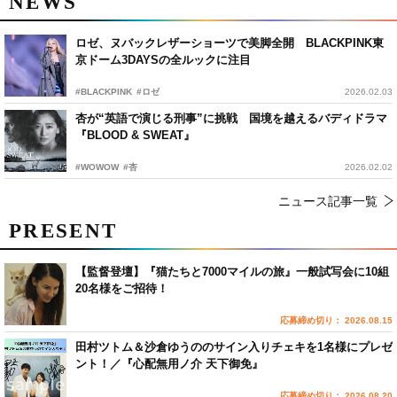
NEWS
ロゼ、ヌバックレザーショーツで美脚全開 BLACKPINK東
京ドーム3DAYSの全ルックに注目
#BLACKPINK
#ロゼ
2026.02.03
杏が“英語で演じる刑事”に挑戦 国境を越えるバディドラマ
『BLOOD & SWEAT』
#WOWOW
#杏
2026.02.02
ニュース記事一覧
PRESENT
【監督登壇】『猫たちと7000マイルの旅』一般試写会に10組
20名様をご招待！
応募締め切り： 2026.08.15
田村ツトム＆沙倉ゆうののサイン入りチェキを1名様にプレゼ
ント！／『心配無用ノ介 天下御免』
応募締め切り： 2026.08.20