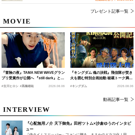
プレゼント記事一覧
MOVIE
『冒険の夜』TAMA NEW WAVEグラン
『キングダム 魂の決戦』飛信隊が焚き
プリ受賞作が公開へ 『still dark』と同
火を囲む特別企画始動 秘蔵トーク満載
時上映決定
の“キングダムキャンプ”開催
#古川ヒロシ
#髙橋雄祐
2026.08.06
#キングダム
2026.08.06
動画記事一覧
INTERVIEW
『心配無用ノ介 天下御免』田村ツトム×沙倉ゆうのインタビ
ュー
『侍タイムスリッパー』ファンに贈る、まさかのドラマ化！田村ツトム×沙倉ゆうのが語る『心配無用ノ介』撮影秘話