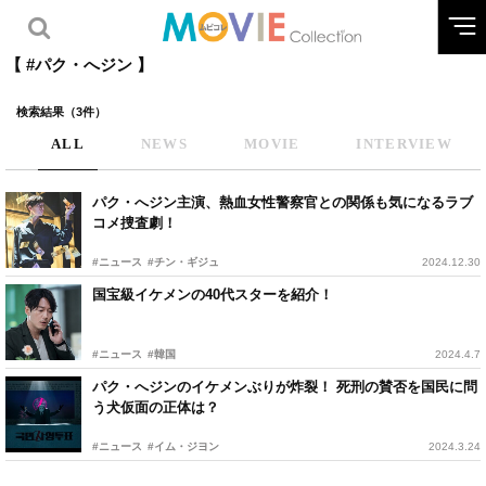
【 #パク・へジン 】
検索結果（3件）
ALL
NEWS
MOVIE
INTERVIEW
パク・へジン主演、熱血女性警察官との関係も気になるラブ
コメ捜査劇！
#ニュース
#チン・ギジュ
2024.12.30
国宝級イケメンの40代スターを紹介！
#ニュース
#韓国
2024.4.7
パク・へジンのイケメンぶりが炸裂！ 死刑の賛否を国民に問
う犬仮面の正体は？
#ニュース
#イム・ジヨン
2024.3.24