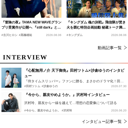
『冒険の夜』TAMA NEW WAVEグラン
『キングダム 魂の決戦』飛信隊が焚き
プリ受賞作が公開へ 『still dark』と同
火を囲む特別企画始動 秘蔵トーク満載
時上映決定
の“キングダムキャンプ”開催
#古川ヒロシ
#髙橋雄祐
2026.08.06
#キングダム
2026.08.06
動画記事一覧
INTERVIEW
『心配無用ノ介 天下御免』田村ツトム×沙倉ゆうのインタビ
ュー
『侍タイムスリッパー』ファンに贈る、まさかのドラマ化！田村ツトム×沙倉ゆうのが語る『心配無用ノ介』撮影秘話
#田村ツトム
#沙倉ゆうの
2026.07.30
『今から、親友やめようか。』沢村玲インタビュー
沢村玲、親友から一線を越えて…理想の恋愛像について語る
#今から、親友やめようか。
#沢村玲
2026.06.20
インタビュー記事一覧