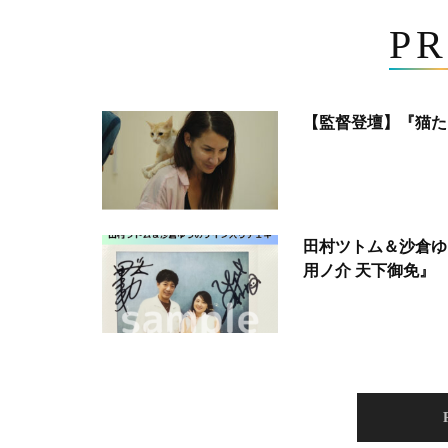
PR
【監督登壇】『猫た
田村ツトム＆沙倉ゆ
用ノ介 天下御免』