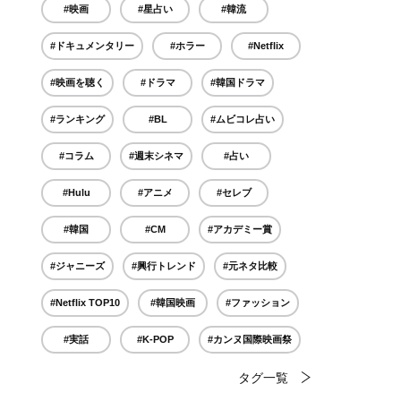
#映画
#星占い
#韓流
#ドキュメンタリー
#ホラー
#Netflix
#映画を聴く
#ドラマ
#韓国ドラマ
#ランキング
#BL
#ムビコレ占い
#コラム
#週末シネマ
#占い
#Hulu
#アニメ
#セレブ
#韓国
#CM
#アカデミー賞
#ジャニーズ
#興行トレンド
#元ネタ比較
#Netflix TOP10
#韓国映画
#ファッション
#実話
#K-POP
#カンヌ国際映画祭
タグ一覧