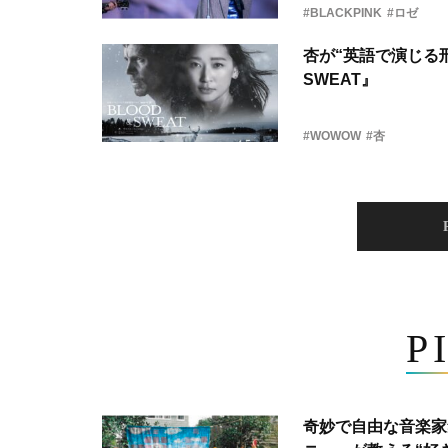
#BLACKPINK
#ロゼ
杏が“英語で演じる刑
SWEAT』
#WOWOW
#杏
P
奇妙で自由な音楽家