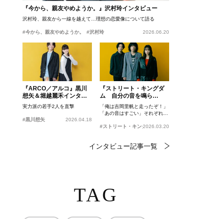
『今から、親友やめようか。』沢村玲インタビュー
沢村玲、親友から一線を越えて…理想の恋愛像について語る
#今から、親友やめようか。
#沢村玲
2026.06.20
『ARCO／アルコ』黒川
『ストリート・キングダ
想矢＆堀越麗禾インタビ
ム 自分の音を鳴ら
ュー
せ。』峯田和伸、若葉竜
実力派の若手2人を直撃
「俺は吉岡里帆と走ったぞ！」
也、吉岡里帆インタビュ
「あの音はすごい」それぞれの
ー
#黒川想矢
2026.04.18
忘れがたいシーンとは？
#ストリート・キングダム 自分の音を鳴らせ。
2026.03.20
インタビュー記事一覧
TAG