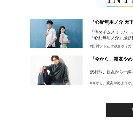
『心配無用ノ介 天
『侍タイムスリッパー
『心配無用ノ介』撮影
#田村ツトム
#沙倉ゆうの
『今から、親友やめ
沢村玲、親友から一線
#今から、親友やめようか