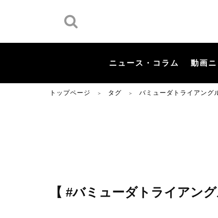
ニュース・コラム
動画ニ
トップページ
タグ
バミューダトライアング
＞
＞
【 #バミューダトライアング