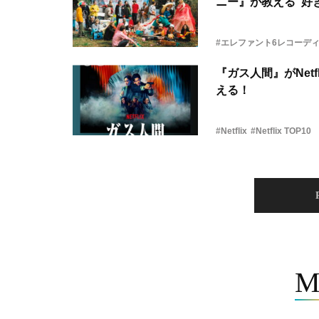
ニー』が教える“好き
#エレファント6レコーデ
『ガス人間』がNetf
える！
#Netflix
#Netflix TOP10
M