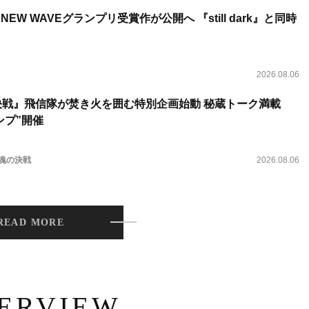
NEW WAVEグランプリ受賞作が公開へ 『still dark』と同時
2026.08.06
決戦』飛信隊が焚き火を囲む特別企画始動 秘蔵トーク満載
ンプ”開催
 魂の決戦
2026.08.06
READ MORE
TERVIEW