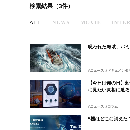
検索結果（3件）
ALL
NEWS
MOVIE
INTE
呪われた海域、バミ
#ニュース
#ドキュメンタ
【今日は何の日】船
に見たい真相に迫る
#ニュース
#コラム
5機はどこに消えた