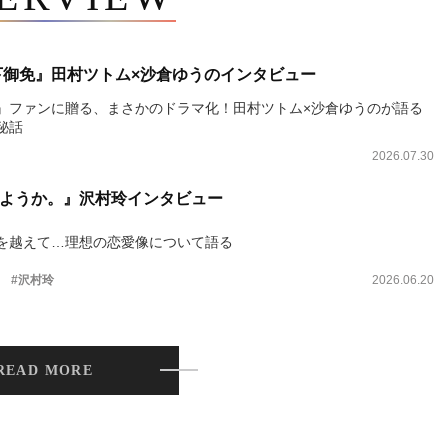
下御免』田村ツトム×沙倉ゆうのインタビュー
』ファンに贈る、まさかのドラマ化！田村ツトム×沙倉ゆうのが語る
秘話
2026.07.30
ようか。』沢村玲インタビュー
を越えて…理想の恋愛像について語る
。
#沢村玲
2026.06.20
READ MORE