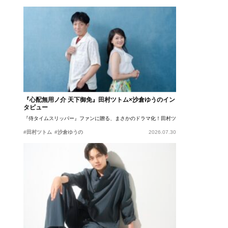
『心配無用ノ介 天下御免』田村ツトム×沙倉ゆうのイン
タビュー
『侍タイムスリッパー』ファンに贈る、まさかのドラマ化！田村ツトム×沙倉ゆうのが語
#田村ツトム
#沙倉ゆうの
2026.07.30