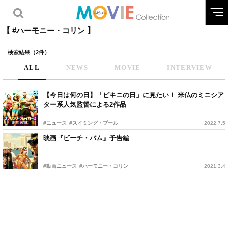
【 #ハーモニー・コリン 】
検索結果（2件）
ALL
NEWS
MOVIE
INTERVIEW
【今日は何の日】「ビキニの日」に見たい！ 米仏のミニシア
ター系人気監督による2作品
#ニュース
#スイミング・プール
2022.7.5
映画『ビーチ・バム』予告編
#動画ニュース
#ハーモニー・コリン
2021.3.4