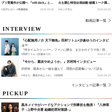
プリ受賞作が公開へ 『still dark』と同
火を囲む特別企画始動 秘蔵トーク満載
時上映決定
の“キングダムキャンプ”開催
#古川ヒロシ
#髙橋雄祐
2026.08.06
#キングダム
2026.08.06
動画記事一覧
INTERVIEW
『心配無用ノ介 天下御免』田村ツトム×沙倉ゆうのインタビ
ュー
『侍タイムスリッパー』ファンに贈る、まさかのドラマ化！田村ツトム×沙倉ゆうのが語る『心配無用ノ介』撮影秘話
#田村ツトム
#沙倉ゆうの
2026.07.30
『今から、親友やめようか。』沢村玲インタビュー
沢村玲、親友から一線を越えて…理想の恋愛像について語る
#今から、親友やめようか。
#沢村玲
2026.06.20
インタビュー記事一覧
PICKUP
黒木メイサがハードなアクションで刑事役を熱演！『八神瑛
子 –上野中央署 組織犯罪対策課–』