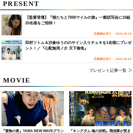
PRESENT
【監督登壇】『猫たちと7000マイルの旅』一般試写会に10組
20名様をご招待！
応募締め切り： 2026.08.15
田村ツトム＆沙倉ゆうののサイン入りチェキを1名様にプレゼ
ント！／『心配無用ノ介 天下御免』
応募締め切り： 2026.08.20
プレゼント記事一覧
MOVIE
『冒険の夜』TAMA NEW WAVEグラン
『キングダム 魂の決戦』飛信隊が焚き