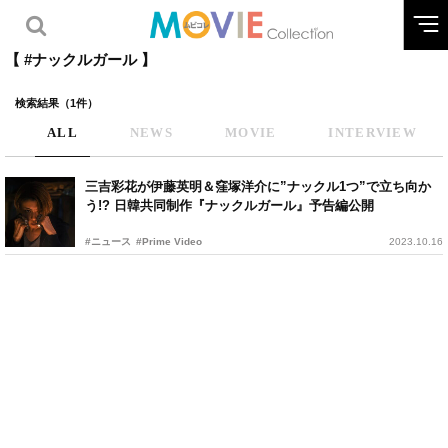
【 #ナックルガール 】
検索結果（1件）
ALL
NEWS
MOVIE
INTERVIEW
三吉彩花が伊藤英明＆窪塚洋介に”ナックル1つ”で立ち向か
う!? 日韓共同制作『ナックルガール』予告編公開
#ニュース
#Prime Video
2023.10.16