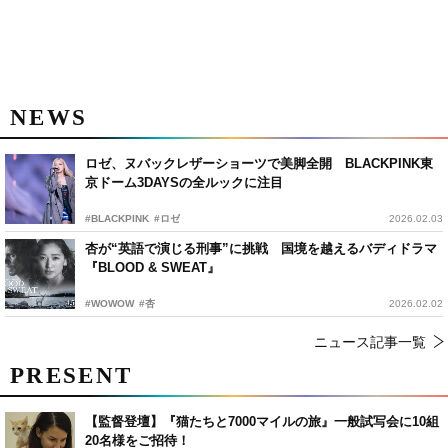
NEWS
ロゼ、ヌバックレザーショーツで美脚全開 BLACKPINK東
京ドーム3DAYSの全ルックに注目
#BLACKPINK
#ロゼ
2026.02.03
杏が“英語で演じる刑事”に挑戦 国境を越えるバディドラマ
『BLOOD & SWEAT』
#WOWOW
#杏
2026.02.02
ニュース記事一覧
PRESENT
【監督登壇】『猫たちと7000マイルの旅』一般試写会に10組
20名様をご招待！