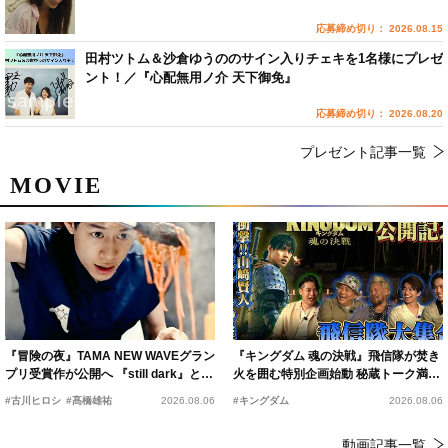
応募締め切り： 2026.08.15
田村ツトム＆沙倉ゆうののサイン入りチェキを1名様にプレゼ
ント！／『心配無用ノ介 天下御免』
応募締め切り： 2026.08.20
プレゼント記事一覧
MOVIE
『冒険の夜』TAMA NEW WAVEグラン
『キングダム 魂の決戦』飛信隊が焚き
プリ受賞作が公開へ 『still dark』と同
火を囲む特別企画始動 秘蔵トーク満載
時上映決定
の“キングダムキャンプ”開催
#古川ヒロシ
#髙橋雄祐
2026.08.06
#キングダム
2026.08.06
動画記事一覧