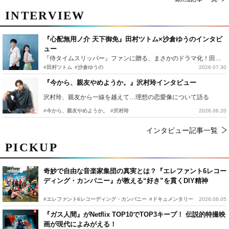
INTERVIEW
『心配無用ノ介 天下御免』田村ツトム×沙倉ゆうのインタビ
ュー
『侍タイムスリッパー』ファンに贈る、まさかのドラマ化！田村ツトム×沙倉ゆうのが語る『心配無用ノ介』撮影秘話
#田村ツトム
#沙倉ゆうの
2026.07.30
『今から、親友やめようか。』沢村玲インタビュー
沢村玲、親友から一線を越えて…理想の恋愛像について語る
#今から、親友やめようか。
#沢村玲
2026.06.20
インタビュー記事一覧
PICKUP
奇妙で自由な音楽家集団の真実とは？『エレファント6レコー
ディング・カンパニー』が教える“好き”を貫くDIY精神
#エレファント6レコーディング・カンパニー
#ドキュメンタリー
2026.08.05
『ガス人間』がNetflix TOP10でTOP3キープ！ 伝説的特撮映
画が現代によみがえる！