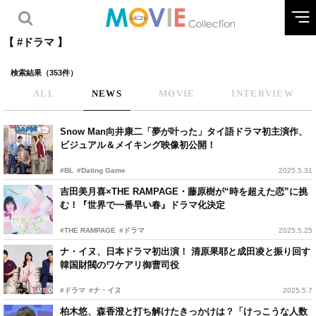
【 #ドラマ 】
検索結果（353件）
ALL
NEWS
MOVIE
INTERVIEW
Snow Man向井康二「夢が叶った」タイ語ドラマ初主演作、
ビジュアル＆メイキング映像初公開！
#BL
#Dating Game
2025.5.31
吉田美月喜×THE RAMPAGE・藤原樹が“時を超えた恋”に挑
む！『世界で一番早い春』ドラマ化決定
#THE RAMPAGE
#ドラマ
2025.5.25
ナ・イヌ、日本ドラマ初出演！ 清原果耶と成田凌と振り回す
韓国財閥のワケアリ御曹司役
#ドラマ
#ナ・イヌ
2025.5.7
柏木悠、森香澄と打ち解けたきっかけは？「けっこうな人数