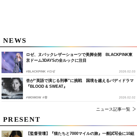
NEWS
ロゼ、ヌバックレザーショーツで美脚全開 BLACKPINK東
京ドーム3DAYSの全ルックに注目
#BLACKPINK
#ロゼ
2026.02.03
杏が“英語で演じる刑事”に挑戦 国境を越えるバディドラマ
『BLOOD & SWEAT』
#WOWOW
#杏
2026.02.02
ニュース記事一覧
PRESENT
【監督登壇】『猫たちと7000マイルの旅』一般試写会に10組