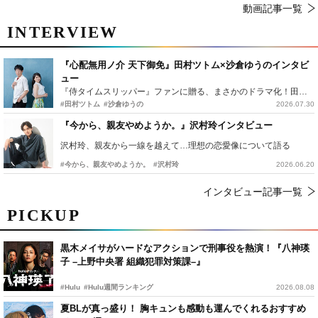
動画記事一覧
INTERVIEW
『心配無用ノ介 天下御免』田村ツトム×沙倉ゆうのインタビ
ュー
『侍タイムスリッパー』ファンに贈る、まさかのドラマ化！田村ツトム×沙倉ゆうのが語る『心配無用ノ介』撮影秘話
#田村ツトム
#沙倉ゆうの
2026.07.30
『今から、親友やめようか。』沢村玲インタビュー
沢村玲、親友から一線を越えて…理想の恋愛像について語る
#今から、親友やめようか。
#沢村玲
2026.06.20
インタビュー記事一覧
PICKUP
黒木メイサがハードなアクションで刑事役を熱演！『八神瑛
子 –上野中央署 組織犯罪対策課–』
#Hulu
#Hulu週間ランキング
2026.08.08
夏BLが真っ盛り！ 胸キュンも感動も運んでくれるおすすめ