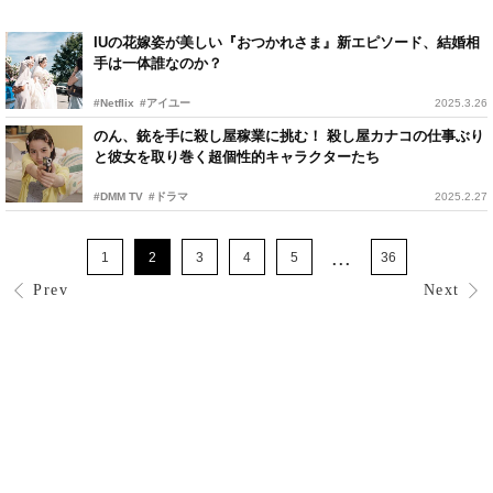
IUの花嫁姿が美しい『おつかれさま』新エピソード、結婚相
手は一体誰なのか？
#Netflix
#アイユー
2025.3.26
のん、銃を手に殺し屋稼業に挑む！ 殺し屋カナコの仕事ぶり
と彼女を取り巻く超個性的キャラクターたち
#DMM TV
#ドラマ
2025.2.27
...
1
2
3
4
5
36
Prev
Next