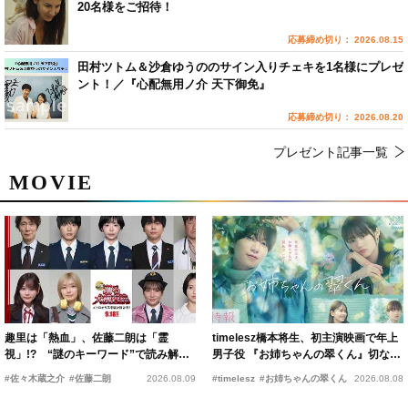
20名様をご招待！
応募締め切り： 2026.08.15
田村ツトム＆沙倉ゆうののサイン入りチェキを1名様にプレゼ
ント！／『心配無用ノ介 天下御免』
応募締め切り： 2026.08.20
プレゼント記事一覧
MOVIE
趣里は「熱血」、佐藤二朗は「霊
timelesz橋本将生、初主演映画で年上
視」!? “謎のキーワード”で読み解く
男子役 『お姉ちゃんの翠くん』切ない
『踊る大捜査線 N.E.W.』新メンバー
恋の幕開けを予感
#佐々木蔵之介
#佐藤二朗
2026.08.09
#timelesz
#お姉ちゃんの翠くん
2026.08.08