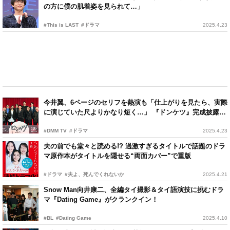
の方に僕の肌着姿を見られて…」
#This is LAST
#ドラマ
2025.4.23
今井翼、6ページのセリフを熱演も「仕上がりを見たら、実際
に演じていた尺よりかなり短く…」 『ドンケツ』完成披露試
写会
#DMM TV
#ドラマ
2025.4.23
夫の前でも堂々と読める!? 過激すぎるタイトルで話題のドラ
マ原作本がタイトルを隠せる“両面カバー”で重版
#ドラマ
#夫よ、死んでくれないか
2025.4.21
Snow Man向井康二、全編タイ撮影＆タイ語演技に挑むドラ
マ『Dating Game』がクランクイン！
#BL
#Dating Game
2025.4.10