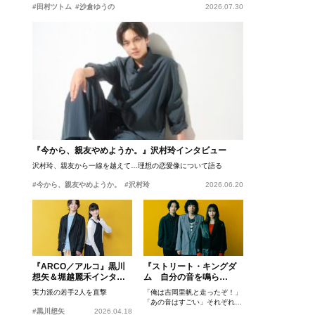
#田村ツトム
#沙倉ゆうの
2026.07.30
『今から、親友やめようか。』沢村玲インタビュー
沢村玲、親友から一線を越えて…理想の恋愛像について語る
#今から、親友やめようか。
#沢村玲
2026.06.20
『ARCO／アルコ』黒川
『ストリート・キングダ
想矢＆堀越麗禾インタビ
ム 自分の音を鳴ら
ュー
せ。』峯田和伸、若葉竜
実力派の若手2人を直撃
「俺は吉岡里帆と走ったぞ！」
也、吉岡里帆インタビュ
「あの音はすごい」それぞれの
ー
#黒川想矢
2026.04.18
忘れがたいシーンとは？