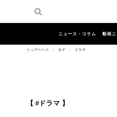
ニュース・コラム
動画ニ
トップページ
タグ
ドラマ
＞
＞
【 #ドラマ 】