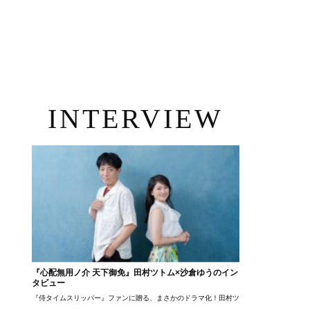
INTERVIEW
『心配無用ノ介 天下御免』田村ツトム×沙倉ゆうのイン
タビュー
『侍タイムスリッパー』ファンに贈る、まさかのドラマ化！田村ツトム×沙倉ゆうのが語