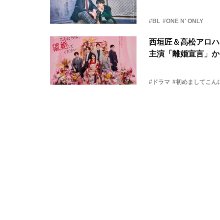
#BL
#ONE N' ONLY
西垣匠＆高松アロハ
主演「離婚宣言」か
#ドラマ
#初めましてこん