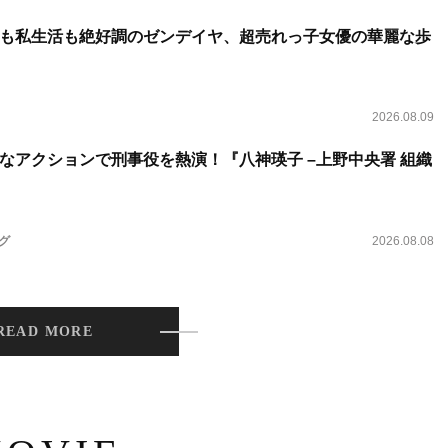
も私生活も絶好調のゼンデイヤ、超売れっ子女優の華麗な歩
2026.08.09
なアクションで刑事役を熱演！『八神瑛子 –上野中央署 組織
ング
2026.08.08
READ MORE