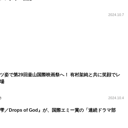
2024.10.7
ツ姿で第29回釜山国際映画祭へ！ 有村架純と共に笑顔でレ
場
き
2024.10.4
／Drops of God』が、国際エミー賞の「連続ドラマ部