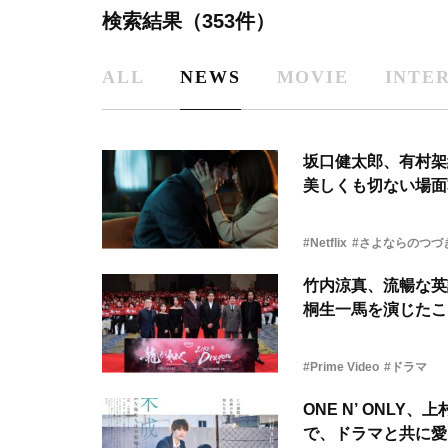
検索結果（353件）
ALL
NEWS
MOVIE
INTE
坂口健太郎、有村架純
美しくも切ない場面
#Netflix
#さよならのつづ
竹内涼真、流暢な英
桐生一馬を演じたこ
#Prime Video
#ドラマ
ONE N’ ONL
で、ドラマと共に愛