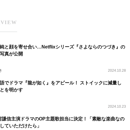
RVIEW
と顔を寄せ合い…Netflixシリーズ『さよならのつづき』の
写真が公開
き
2024.10.28
語でドラマ『龍が如く』をアピール！ ストイックに減量し
とを明かす
2024.10.23
Y、上村謙信主演ドラマのOP主題歌担当に決定！「素敵な楽曲なの
していただけたら」