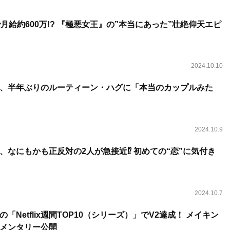
月給約600万!? 『極悪女王』の”本当にあった”壮絶仰天エピ
2024.10.10
、半年ぶりのルーティーン・ハグに「本当のカップルみた
2024.10.9
、なにもかも正反対の2人が急接近⁉ 初めての“恋”に気付き
2024.10.7
「Netflix週間TOP10（シリーズ）」でV2達成！ メイキン
メンタリー公開