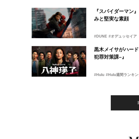
『スパイダーマン』
みと堅実な素顔
#DUNE
#オデュッセイア
黒木メイサがハード
犯罪対策課–』
#Hulu
#Hulu週間ランキ