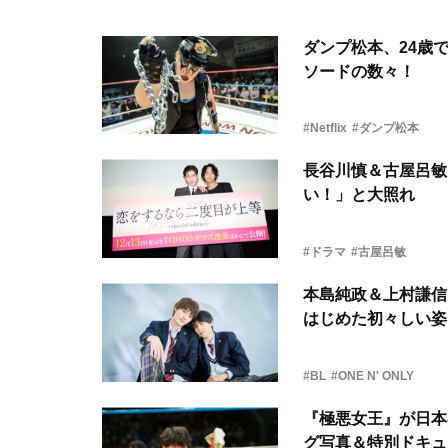
ダンプ松本、24歳で
ソードの数々！
#Netflix
#ダンプ松本
長谷川慎＆古屋呂敏
い！」と大照れ
#ドラマ
#古屋呂敏
本島純政＆上村謙信
はじめた初々しい姿
#BL
#ONE N' ONLY
『極悪女王』が日本の
グ写真＆特別ドキュ