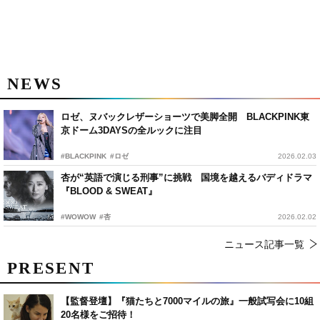
NEWS
ロゼ、ヌバックレザーショーツで美脚全開 BLACKPINK東
京ドーム3DAYSの全ルックに注目
#BLACKPINK
#ロゼ
2026.02.03
杏が“英語で演じる刑事”に挑戦 国境を越えるバディドラマ
『BLOOD & SWEAT』
#WOWOW
#杏
2026.02.02
ニュース記事一覧
PRESENT
【監督登壇】『猫たちと7000マイルの旅』一般試写会に10組
20名様をご招待！