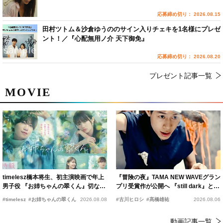
応募締め切り： 2026.08.15
田村ツトム＆沙倉ゆうののサイン入りチェキを1名様にプレゼ
ント！／『心配無用ノ介 天下御免』
応募締め切り： 2026.08.20
プレゼント記事一覧
MOVIE
timelesz橋本将生、初主演映画で年上
『冒険の夜』TAMA NEW WAVEグラン
男子役 『お姉ちゃんの翠くん』切ない
プリ受賞作が公開へ 『still dark』と同
恋の幕開けを予感
時上映決定
#timelesz
#お姉ちゃんの翠くん
2026.08.08
#古川ヒロシ
#髙橋雄祐
2026.08.06
動画記事一覧