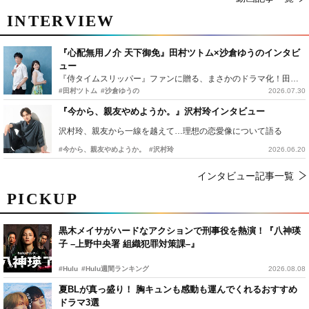
INTERVIEW
『心配無用ノ介 天下御免』田村ツトム×沙倉ゆうのインタビ
ュー
『侍タイムスリッパー』ファンに贈る、まさかのドラマ化！田村ツトム×沙倉ゆうのが語る『心配無用ノ介』撮影秘話
#田村ツトム
#沙倉ゆうの
2026.07.30
『今から、親友やめようか。』沢村玲インタビュー
沢村玲、親友から一線を越えて…理想の恋愛像について語る
#今から、親友やめようか。
#沢村玲
2026.06.20
インタビュー記事一覧
PICKUP
黒木メイサがハードなアクションで刑事役を熱演！『八神瑛
子 –上野中央署 組織犯罪対策課–』
#Hulu
#Hulu週間ランキング
2026.08.08
夏BLが真っ盛り！ 胸キュンも感動も運んでくれるおすすめ
ドラマ3選