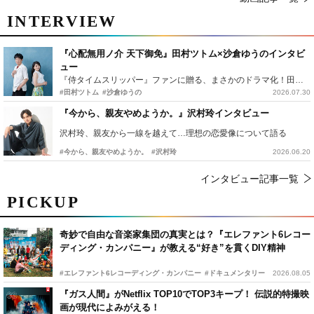
INTERVIEW
『心配無用ノ介 天下御免』田村ツトム×沙倉ゆうのインタビ
ュー
『侍タイムスリッパー』ファンに贈る、まさかのドラマ化！田村ツトム×沙倉ゆうのが語る『心配無用ノ介』撮影秘話
#田村ツトム
#沙倉ゆうの
2026.07.30
『今から、親友やめようか。』沢村玲インタビュー
沢村玲、親友から一線を越えて…理想の恋愛像について語る
#今から、親友やめようか。
#沢村玲
2026.06.20
インタビュー記事一覧
PICKUP
奇妙で自由な音楽家集団の真実とは？『エレファント6レコー
ディング・カンパニー』が教える“好き”を貫くDIY精神
#エレファント6レコーディング・カンパニー
#ドキュメンタリー
2026.08.05
『ガス人間』がNetflix TOP10でTOP3キープ！ 伝説的特撮映
画が現代によみがえる！