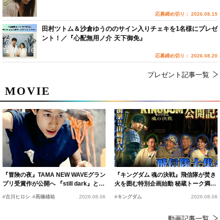
応募締め切り： 2026.08.15
田村ツトム＆沙倉ゆうののサイン入りチェキを1名様にプレゼ
ント！／『心配無用ノ介 天下御免』
応募締め切り： 2026.08.20
プレゼント記事一覧
MOVIE
『冒険の夜』TAMA NEW WAVEグラン
『キングダム 魂の決戦』飛信隊が焚き
プリ受賞作が公開へ 『still dark』と同
火を囲む特別企画始動 秘蔵トーク満載
時上映決定
の“キングダムキャンプ”開催
#古川ヒロシ
#髙橋雄祐
2026.08.06
#キングダム
2026.08.06
動画記事一覧