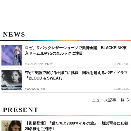
NEWS
ロゼ、ヌバックレザーショーツで美脚全開 BLACKPINK東
京ドーム3DAYSの全ルックに注目
#BLACKPINK
#ロゼ
2026.02.03
杏が“英語で演じる刑事”に挑戦 国境を越えるバディドラマ
『BLOOD & SWEAT』
#WOWOW
#杏
2026.02.02
ニュース記事一覧
PRESENT
【監督登壇】『猫たちと7000マイルの旅』一般試写会に10組
20名様をご招待！