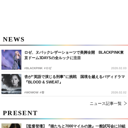
NEWS
ロゼ、ヌバックレザーショーツで美脚全開 BLACKPINK東
京ドーム3DAYSの全ルックに注目
#BLACKPINK
#ロゼ
2026.02.03
杏が“英語で演じる刑事”に挑戦 国境を越えるバディドラマ
『BLOOD & SWEAT』
#WOWOW
#杏
2026.02.02
ニュース記事一覧
PRESENT
【監督登壇】『猫たちと7000マイルの旅』一般試写会に10組