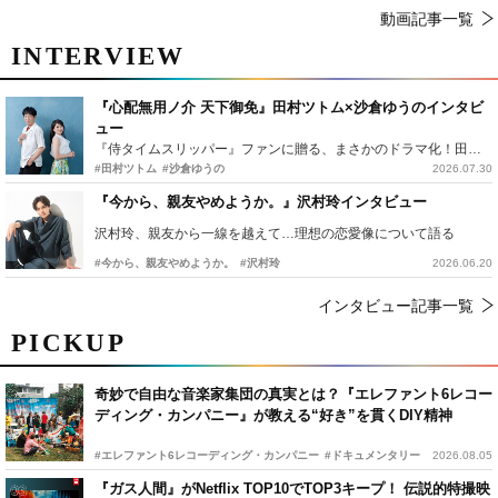
動画記事一覧
INTERVIEW
『心配無用ノ介 天下御免』田村ツトム×沙倉ゆうのインタビ
ュー
『侍タイムスリッパー』ファンに贈る、まさかのドラマ化！田村ツトム×沙倉ゆうのが語る『心配無用ノ介』撮影秘話
#田村ツトム
#沙倉ゆうの
2026.07.30
『今から、親友やめようか。』沢村玲インタビュー
沢村玲、親友から一線を越えて…理想の恋愛像について語る
#今から、親友やめようか。
#沢村玲
2026.06.20
インタビュー記事一覧
PICKUP
奇妙で自由な音楽家集団の真実とは？『エレファント6レコー
ディング・カンパニー』が教える“好き”を貫くDIY精神
#エレファント6レコーディング・カンパニー
#ドキュメンタリー
2026.08.05
『ガス人間』がNetflix TOP10でTOP3キープ！ 伝説的特撮映