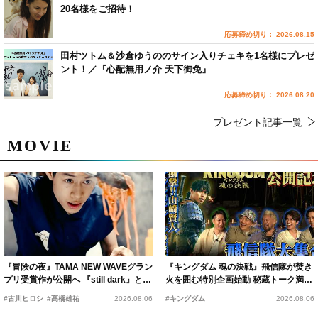
20名様をご招待！
応募締め切り： 2026.08.15
田村ツトム＆沙倉ゆうののサイン入りチェキを1名様にプレゼ
ント！／『心配無用ノ介 天下御免』
応募締め切り： 2026.08.20
プレゼント記事一覧
MOVIE
『冒険の夜』TAMA NEW WAVEグラン
『キングダム 魂の決戦』飛信隊が焚き
プリ受賞作が公開へ 『still dark』と同
火を囲む特別企画始動 秘蔵トーク満載
時上映決定
の“キングダムキャンプ”開催
#古川ヒロシ
#髙橋雄祐
2026.08.06
#キングダム
2026.08.06