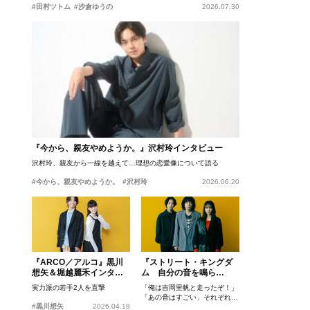
#田村ツトム
#沙倉ゆうの
2026.07.30
『今から、親友やめようか。』沢村玲インタビュー
沢村玲、親友から一線を越えて…理想の恋愛像について語る
#今から、親友やめようか。
#沢村玲
2026.06.20
『ARCO／アルコ』黒川
『ストリート・キングダ
想矢＆堀越麗禾インタビ
ム 自分の音を鳴ら
ュー
せ。』峯田和伸、若葉竜
実力派の若手2人を直撃
「俺は吉岡里帆と走ったぞ！」
也、吉岡里帆インタビュ
「あの音はすごい」それぞれの
ー
#黒川想矢
2026.04.18
忘れがたいシーンとは？