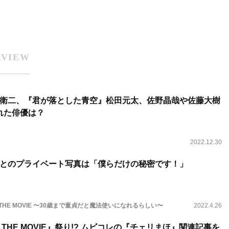
RVIEW
衛二、『君が落とした青空』松田元太、佐野晶哉や佐藤大樹
された俳優は？
2022.12.30
とのプライベート写真は「僕らだけの秘密です！」
THE MOVIE 〜30歳まで童貞だと魔法使いになれるらしい〜
2022.4.26
THE MOVIE』祭り!? ムビコレの『チェリまほ』関連記事を