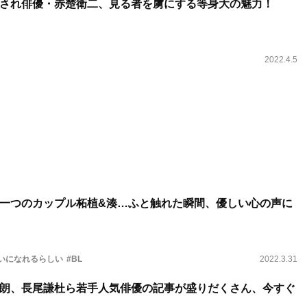
され俳優・赤楚衛二、見る者を虜にする等身大の魅力！
2022.4.5
一つのカップル柘植&湊…ふと触れた瞬間、優しい心の声に
使いになれるらしい
#BL
2022.3.31
朗、長尾謙杜ら若手人気俳優の記事が盛りだくさん、今すぐ