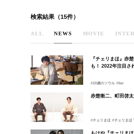
検索結果（15件）
ALL
NEWS
MOVIE
INTE
『チェリまほ』赤楚
も！ 2022年注目
#20歳のソウル
#liar
赤楚衛二、町田啓太
#チェリまほ
#チェリまほ 
もはや『チェリまほ 