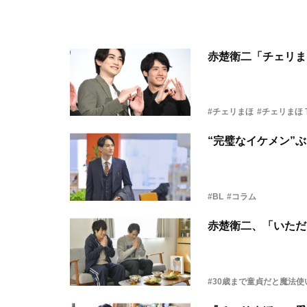
赤楚衛二「チェリま
#チェリまほ
#チェリまほ 
“完璧なイケメン”
#BL
#コラム
赤楚衛二、「いただ
#30歳まで童貞だと魔法