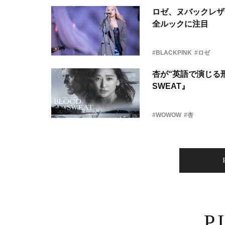
ロゼ、ヌバックレザー
全ルックに注目
#BLACKPINK
#ロゼ
杏が“英語で演じる刑
SWEAT』
#WOWOW
#杏
P