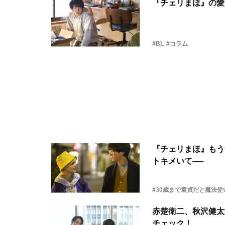
『チェリまほ』の愛
#BL
#コラム
『チェリまほ』もう
トキメいて──
#30歳まで童貞だと魔法
赤楚衛二、秋沢健太
チェック！