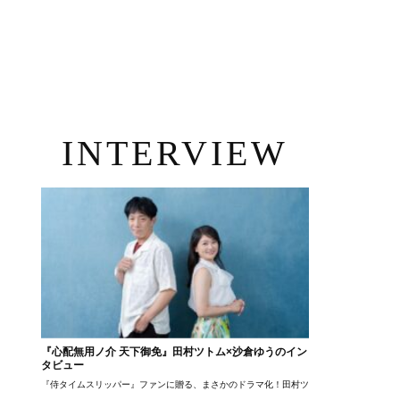
INTERVIEW
『心配無用ノ介 天下御免』田村ツトム×沙倉ゆうのイン
タビュー
『侍タイムスリッパー』ファンに贈る、まさかのドラマ化！田村ツトム×沙倉ゆうのが語