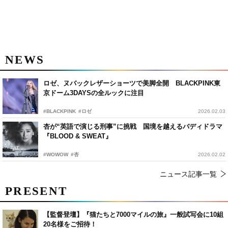
NEWS
ロゼ、ヌバックレザーショーツで美脚全開 BLACKPINK東
京ドーム3DAYSの全ルックに注目
#BLACKPINK
#ロゼ
2026.02.03
杏が“英語で演じる刑事”に挑戦 国境を越えるバディドラマ
『BLOOD & SWEAT』
#WOWOW
#杏
2026.02.02
ニュース記事一覧
PRESENT
【監督登壇】『猫たちと7000マイルの旅』一般試写会に10組
20名様をご招待！