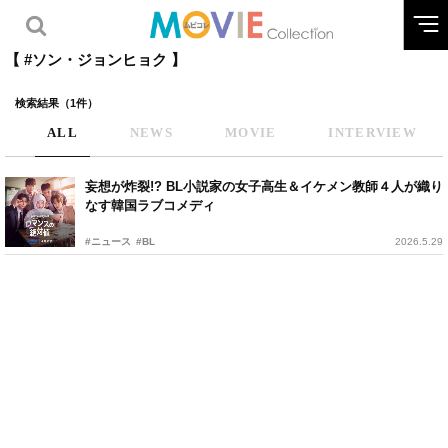
【 #ソン・ジョンヒョク 】
検索結果（1件）
ALL
NEWS
MOVIE
INTERVIEW
妄想が炸裂!? BL小説家の女子高生＆イケメン教師４人が織り
なす韓国ラブコメディ
#ニュース
#BL
2026.5.29