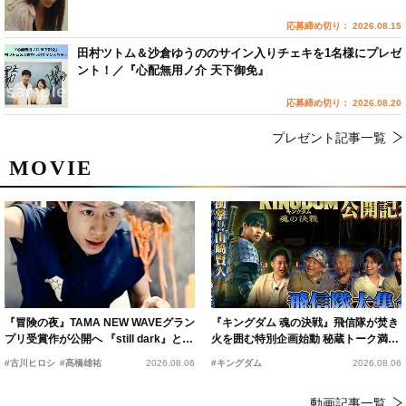
応募締め切り： 2026.08.15
田村ツトム＆沙倉ゆうののサイン入りチェキを1名様にプレゼ
ント！／『心配無用ノ介 天下御免』
応募締め切り： 2026.08.20
プレゼント記事一覧
MOVIE
『冒険の夜』TAMA NEW WAVEグラン
『キングダム 魂の決戦』飛信隊が焚き
プリ受賞作が公開へ 『still dark』と同
火を囲む特別企画始動 秘蔵トーク満載
時上映決定
の“キングダムキャンプ”開催
#古川ヒロシ
#髙橋雄祐
2026.08.06
#キングダム
2026.08.06
動画記事一覧