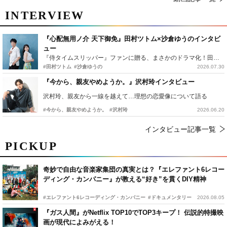
INTERVIEW
『心配無用ノ介 天下御免』田村ツトム×沙倉ゆうのインタビ
ュー
『侍タイムスリッパー』ファンに贈る、まさかのドラマ化！田村ツトム×沙倉ゆうのが語る『心配無用ノ介』撮影秘話
#田村ツトム
#沙倉ゆうの
2026.07.30
『今から、親友やめようか。』沢村玲インタビュー
沢村玲、親友から一線を越えて…理想の恋愛像について語る
#今から、親友やめようか。
#沢村玲
2026.06.20
インタビュー記事一覧
PICKUP
奇妙で自由な音楽家集団の真実とは？『エレファント6レコー
ディング・カンパニー』が教える“好き”を貫くDIY精神
#エレファント6レコーディング・カンパニー
#ドキュメンタリー
2026.08.05
『ガス人間』がNetflix TOP10でTOP3キープ！ 伝説的特撮映
画が現代によみがえる！