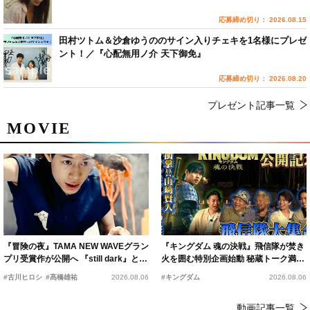
応募締め切り： 2026.08.15
田村ツトム＆沙倉ゆうののサイン入りチェキを1名様にプレゼ
ント！／『心配無用ノ介 天下御免』
応募締め切り： 2026.08.20
プレゼント記事一覧
MOVIE
『冒険の夜』TAMA NEW WAVEグラン
『キングダム 魂の決戦』飛信隊が焚き
プリ受賞作が公開へ 『still dark』と同
火を囲む特別企画始動 秘蔵トーク満載
時上映決定
の“キングダムキャンプ”開催
#古川ヒロシ
#髙橋雄祐
2026.08.06
#キングダム
2026.08.06
動画記事一覧