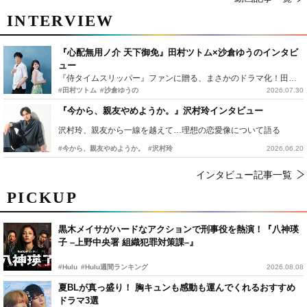
INTERVIEW
『心配無用ノ介 天下御免』田村ツトム×沙倉ゆうのインタビ
ュー
『侍タイムスリッパー』ファンに贈る、まさかのドラマ化！田村ツトム×沙倉ゆうのが語る『心配無用ノ介』撮影秘話
#田村ツトム
#沙倉ゆうの
2026.07.30
『今から、親友やめようか。』沢村玲インタビュー
沢村玲、親友から一線を越えて…理想の恋愛像について語る
#今から、親友やめようか。
#沢村玲
2026.06.20
インタビュー記事一覧
PICKUP
黒木メイサがハードなアクションで刑事役を熱演！『八神瑛
子 –上野中央署 組織犯罪対策課–』
#Hulu
#Hulu週間ランキング
2026.08.08
夏BLが真っ盛り！ 胸キュンも感動も運んでくれるおすすめ
ドラマ3選