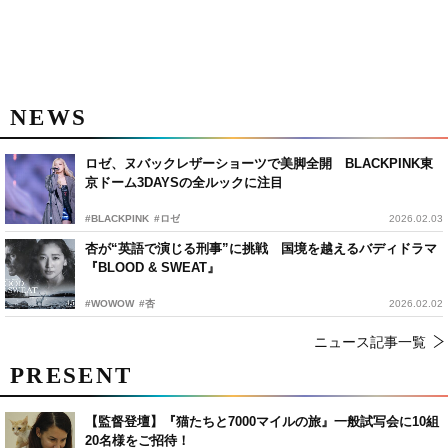
NEWS
ロゼ、ヌバックレザーショーツで美脚全開 BLACKPINK東
京ドーム3DAYSの全ルックに注目
#BLACKPINK
#ロゼ
2026.02.03
杏が“英語で演じる刑事”に挑戦 国境を越えるバディドラマ
『BLOOD & SWEAT』
#WOWOW
#杏
2026.02.02
ニュース記事一覧
PRESENT
【監督登壇】『猫たちと7000マイルの旅』一般試写会に10組
20名様をご招待！