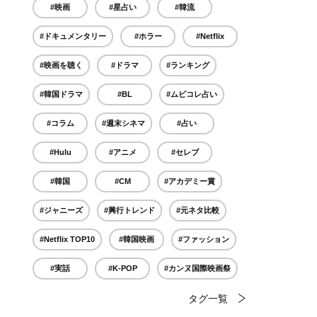
#映画
#星占い
#韓流
#ドキュメンタリー
#ホラー
#Netflix
#映画を聴く
#ドラマ
#ランキング
#韓国ドラマ
#BL
#ムビコレ占い
#コラム
#週末シネマ
#占い
#Hulu
#アニメ
#セレブ
#韓国
#CM
#アカデミー賞
#ジャニーズ
#興行トレンド
#元ネタ比較
#Netflix TOP10
#韓国映画
#ファッション
#実話
#K-POP
#カンヌ国際映画祭
タグ一覧