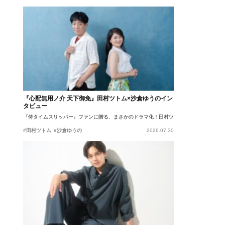
『心配無用ノ介 天下御免』田村ツトム×沙倉ゆうのイン
タビュー
『侍タイムスリッパー』ファンに贈る、まさかのドラマ化！田村ツトム×沙倉ゆうのが語
#田村ツトム
#沙倉ゆうの
2026.07.30