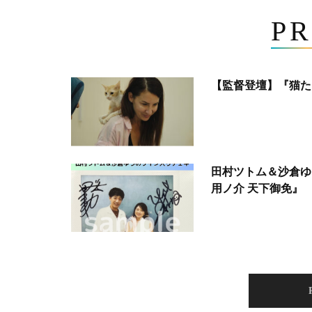
PR
【監督登壇】『猫た
田村ツトム＆沙倉ゆ
用ノ介 天下御免』