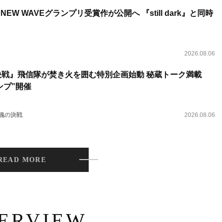
NEW WAVEグランプリ受賞作が公開へ 『still dark』と同時
2026.08.06
決戦』飛信隊が焚き火を囲む特別企画始動 秘蔵トーク満載
ンプ”開催
 魂の決戦
2026.08.06
READ MORE
TERVIEW