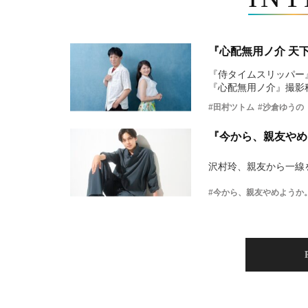
『心配無用ノ介 天
『侍タイムスリッパー
『心配無用ノ介』撮影
#田村ツトム
#沙倉ゆうの
『今から、親友やめ
沢村玲、親友から一線
#今から、親友やめようか