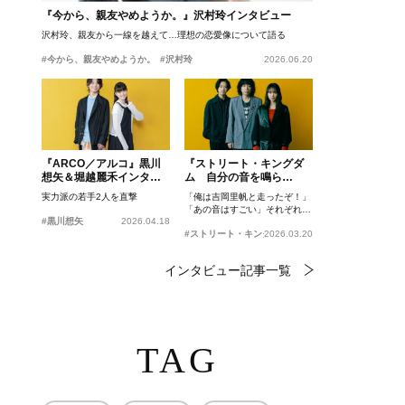
『今から、親友やめようか。』沢村玲インタビュー
沢村玲、親友から一線を越えて…理想の恋愛像について語る
#今から、親友やめようか。
#沢村玲
2026.06.20
『ARCO／アルコ』黒川
『ストリート・キングダ
想矢＆堀越麗禾インタビ
ム 自分の音を鳴ら
ュー
せ。』峯田和伸、若葉竜
実力派の若手2人を直撃
「俺は吉岡里帆と走ったぞ！」
也、吉岡里帆インタビュ
「あの音はすごい」それぞれの
ー
#黒川想矢
2026.04.18
忘れがたいシーンとは？
#ストリート・キングダム 自分の音を鳴らせ。
2026.03.20
インタビュー記事一覧
TAG