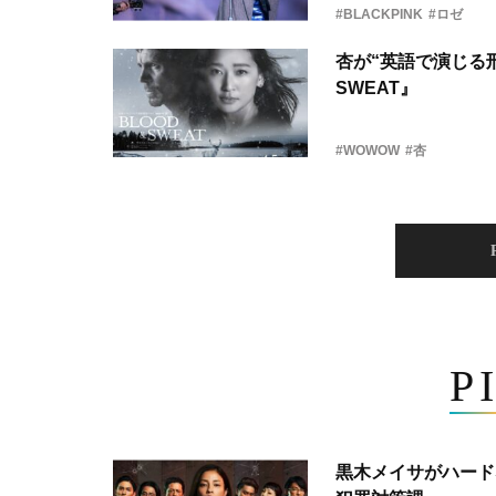
#BLACKPINK
#ロゼ
杏が“英語で演じる刑
SWEAT』
#WOWOW
#杏
P
黒木メイサがハード