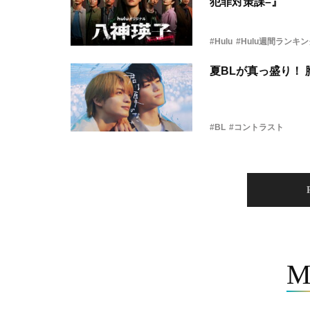
犯罪対策課–』
#Hulu
#Hulu週間ランキ
夏BLが真っ盛り！
#BL
#コントラスト
M