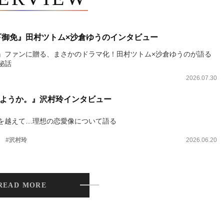
下御免』田村ツトム×沙倉ゆうのインタビュー
』ファンに贈る、まさかのドラマ化！田村ツトム×沙倉ゆうのが語る
秘話
2026.07.30
ようか。』沢村玲インタビュー
を越えて…理想の恋愛像について語る
。
#沢村玲
2026.06.20
READ MORE