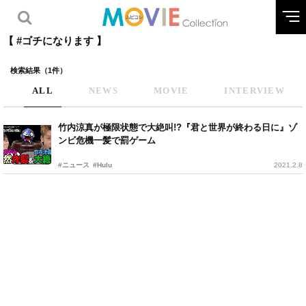
【 #ゴチになります 】
検索結果（1件）
ALL
NEWS
MOVIE
INTERVIEW
竹内涼真が極限状態で大絶叫!?『君と世界が終わる日に』ゾ
ンビ危機一髪で罰ゲーム
#ニュース
#Hulu
2021.2.8