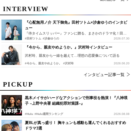
INTERVIEW
『心配無用ノ介 天下御免』田村ツトム×沙倉ゆうのインタビ
ュー
『侍タイムスリッパー』ファンに贈る、まさかのドラマ化！田村ツトム×沙倉ゆうのが語る『心配無用ノ介』撮影秘話
#田村ツトム
#沙倉ゆうの
2026.07.30
『今から、親友やめようか。』沢村玲インタビュー
沢村玲、親友から一線を越えて…理想の恋愛像について語る
#今から、親友やめようか。
#沢村玲
2026.06.20
インタビュー記事一覧
PICKUP
黒木メイサがハードなアクションで刑事役を熱演！『八神瑛
子 –上野中央署 組織犯罪対策課–』
#Hulu
#Hulu週間ランキング
2026.08.08
夏BLが真っ盛り！ 胸キュンも感動も運んでくれるおすすめ
ドラマ3選