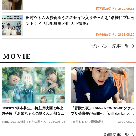
応募締め切り： 2026.08.15
田村ツトム＆沙倉ゆうののサイン入りチェキを1名様にプレゼ
ント！／『心配無用ノ介 天下御免』
応募締め切り： 2026.08.20
プレゼント記事一覧
MOVIE
timelesz橋本将生、初主演映画で年上
『冒険の夜』TAMA NEW WAVEグラン
男子役 『お姉ちゃんの翠くん』切ない
プリ受賞作が公開へ 『still dark』と同
恋の幕開けを予感
時上映決定
#timelesz
#お姉ちゃんの翠くん
2026.08.08
#古川ヒロシ
#髙橋雄祐
2026.08.06
動画記事一覧