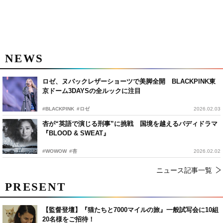
NEWS
ロゼ、ヌバックレザーショーツで美脚全開 BLACKPINK東
京ドーム3DAYSの全ルックに注目
#BLACKPINK
#ロゼ
2026.02.03
杏が“英語で演じる刑事”に挑戦 国境を越えるバディドラマ
『BLOOD & SWEAT』
#WOWOW
#杏
2026.02.02
ニュース記事一覧
PRESENT
【監督登壇】『猫たちと7000マイルの旅』一般試写会に10組
20名様をご招待！