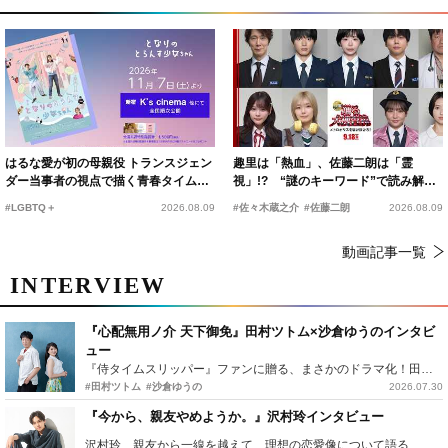
はるな愛が初の母親役 トランスジェン
趣里は「熱血」、佐藤二朗は「霊
ダー当事者の視点で描く青春タイムス
視」!? “謎のキーワード”で読み解く
リップコメディ
『踊る大捜査線 N.E.W.』新メンバー
#LGBTQ＋
2026.08.09
#佐々木蔵之介
#佐藤二朗
2026.08.09
動画記事一覧
INTERVIEW
『心配無用ノ介 天下御免』田村ツトム×沙倉ゆうのインタビ
ュー
『侍タイムスリッパー』ファンに贈る、まさかのドラマ化！田村ツトム×沙倉ゆうのが語る『心配無用ノ介』撮影秘話
#田村ツトム
#沙倉ゆうの
2026.07.30
『今から、親友やめようか。』沢村玲インタビュー
沢村玲、親友から一線を越えて…理想の恋愛像について語る