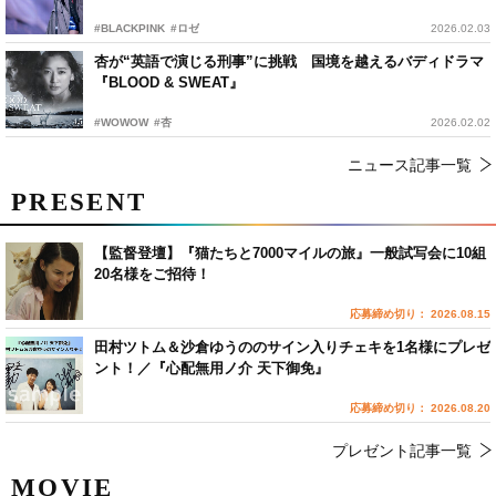
#BLACKPINK
#ロゼ
2026.02.03
杏が“英語で演じる刑事”に挑戦 国境を越えるバディドラマ
『BLOOD & SWEAT』
#WOWOW
#杏
2026.02.02
ニュース記事一覧
PRESENT
【監督登壇】『猫たちと7000マイルの旅』一般試写会に10組
20名様をご招待！
応募締め切り： 2026.08.15
田村ツトム＆沙倉ゆうののサイン入りチェキを1名様にプレゼ
ント！／『心配無用ノ介 天下御免』
応募締め切り： 2026.08.20
プレゼント記事一覧
MOVIE