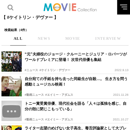
【 #ケイトリン・デヴァー 】
検索結果（4件）
ALL
NEWS
MOVIE
INTERVIEW
“元”夫婦役のジョージ・クルーニーとジュリア・ロバーツが
ワールドプレミアに登場！ 次世代俳優も集結
#ニュース
#ケイトリン・デヴァー
2022.9.13
自分宛ての手紙を持ち去った同級生が自殺…。 生き方を問う
感動ミュージカル映画！
#動画ニュース
#エイミー・アダムス
2021.11.26
トニー賞受賞俳優、現代社会を語る「人々は孤独を感じ、自
分の殻に閉じこもっている」
#動画ニュース
#エイミー・アダムス
2021.10.27
ライター志望のめげない女子高生、毒舌評論家として大ブレ