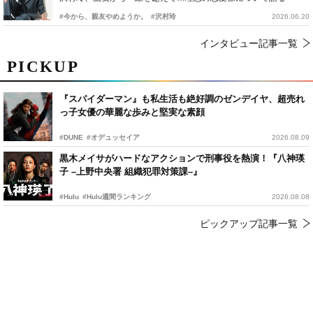
#今から、親友やめようか。
#沢村玲
2026.06.20
インタビュー記事一覧
PICKUP
『スパイダーマン』も私生活も絶好調のゼンデイヤ、超売れ
っ子女優の華麗な歩みと堅実な素顔
#DUNE
#オデュッセイア
2026.08.09
黒木メイサがハードなアクションで刑事役を熱演！『八神瑛
子 –上野中央署 組織犯罪対策課–』
#Hulu
#Hulu週間ランキング
2026.08.08
ピックアップ記事一覧