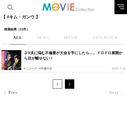
【 #キム・ガンウ 】
検索結果（11件）
ALL
NEWS
MOVIE
INTERVIEW
ＤV夫に悩む不倫妻が大金を手にしたら…。ドロドロ展開か
ら目が離せない！
#ニュース
#99億の女
2021.7.15
1
2
Prev
Next