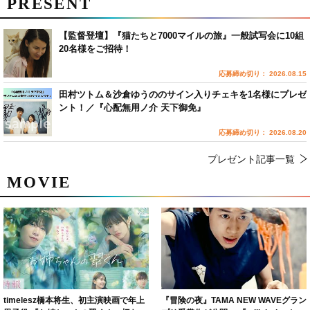
PRESENT
【監督登壇】『猫たちと7000マイルの旅』一般試写会に10組
20名様をご招待！
応募締め切り： 2026.08.15
田村ツトム＆沙倉ゆうののサイン入りチェキを1名様にプレゼ
ント！／『心配無用ノ介 天下御免』
応募締め切り： 2026.08.20
プレゼント記事一覧
MOVIE
timelesz橋本将生、初主演映画で年上
『冒険の夜』TAMA NEW WAVEグラン