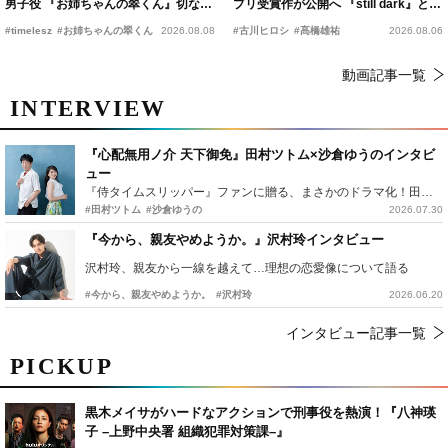
男子役 『お姉ちゃんの翠くん』切ない
プリ受賞作が公開へ 『still dark』と同
恋の幕開けを予感
時上映決定
#timelesz
#お姉ちゃんの翠くん
2026.08.08
#古川ヒロシ
#髙橋雄祐
2026.08.06
動画記事一覧
INTERVIEW
『心配無用ノ介 天下御免』田村ツトム×沙倉ゆうのインタビ
ュー
『侍タイムスリッパー』ファンに贈る、まさかのドラマ化！田村ツトム×沙倉ゆうのが語る『心配無用ノ介』撮影秘話
#田村ツトム
#沙倉ゆうの
2026.07.30
『今から、親友やめようか。』沢村玲インタビュー
沢村玲、親友から一線を越えて…理想の恋愛像について語る
#今から、親友やめようか。
#沢村玲
2026.06.20
インタビュー記事一覧
PICKUP
黒木メイサがハードなアクションで刑事役を熱演！『八神瑛
子 –上野中央署 組織犯罪対策課–』