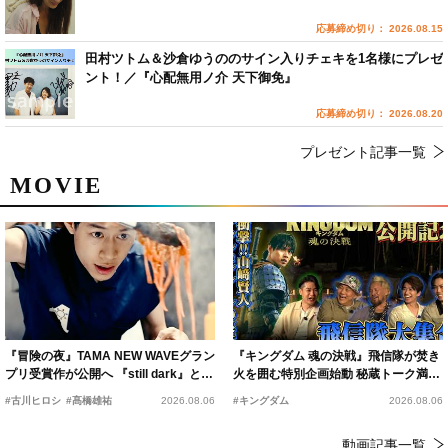
応募締め切り： 2026.08.15
田村ツトム＆沙倉ゆうののサイン入りチェキを1名様にプレゼ
ント！／『心配無用ノ介 天下御免』
応募締め切り： 2026.08.20
プレゼント記事一覧
MOVIE
『冒険の夜』TAMA NEW WAVEグラン
『キングダム 魂の決戦』飛信隊が焚き
プリ受賞作が公開へ 『still dark』と同
火を囲む特別企画始動 秘蔵トーク満載
時上映決定
の“キングダムキャンプ”開催
#古川ヒロシ
#髙橋雄祐
2026.08.06
#キングダム
2026.08.06
動画記事一覧