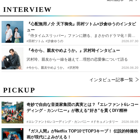
INTERVIEW
『心配無用ノ介 天下御免』田村ツトム×沙倉ゆうのインタビ
ュー
『侍タイムスリッパー』ファンに贈る、まさかのドラマ化！田村ツトム×沙倉ゆうのが語る『心配無用ノ介』撮影秘話
#田村ツトム
#沙倉ゆうの
2026.07.30
『今から、親友やめようか。』沢村玲インタビュー
沢村玲、親友から一線を越えて…理想の恋愛像について語る
#今から、親友やめようか。
#沢村玲
2026.06.20
インタビュー記事一覧
PICKUP
奇妙で自由な音楽家集団の真実とは？『エレファント6レコー
ディング・カンパニー』が教える“好き”を貫くDIY精神
#エレファント6レコーディング・カンパニー
#ドキュメンタリー
2026.08.05
『ガス人間』がNetflix TOP10でTOP3キープ！ 伝説的特撮映
画が現代によみがえる！