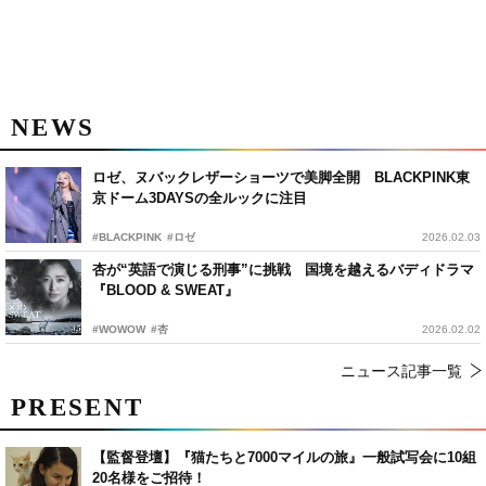
NEWS
ロゼ、ヌバックレザーショーツで美脚全開 BLACKPINK東
京ドーム3DAYSの全ルックに注目
#BLACKPINK
#ロゼ
2026.02.03
杏が“英語で演じる刑事”に挑戦 国境を越えるバディドラマ
『BLOOD & SWEAT』
#WOWOW
#杏
2026.02.02
ニュース記事一覧
PRESENT
【監督登壇】『猫たちと7000マイルの旅』一般試写会に10組
20名様をご招待！