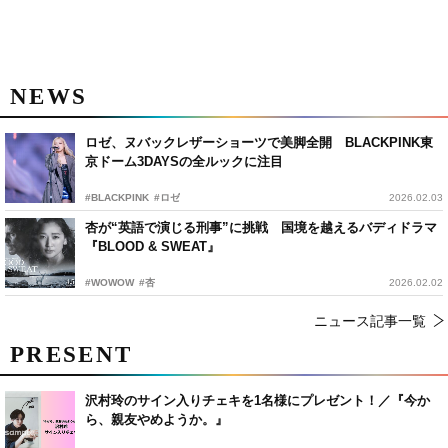
NEWS
ロゼ、ヌバックレザーショーツで美脚全開 BLACKPINK東
京ドーム3DAYSの全ルックに注目
#BLACKPINK
#ロゼ
2026.02.03
杏が“英語で演じる刑事”に挑戦 国境を越えるバディドラマ
『BLOOD & SWEAT』
#WOWOW
#杏
2026.02.02
ニュース記事一覧
PRESENT
沢村玲のサイン入りチェキを1名様にプレゼント！／『今か
ら、親友やめようか。』