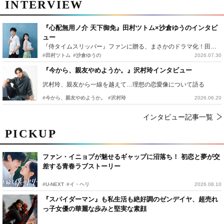
INTERVIEW
『心配無用ノ介 天下御免』田村ツトム×沙倉ゆうのインタビ
ュー
『侍タイムスリッパー』ファンに贈る、まさかのドラマ化！田村ツトム×沙倉ゆうのが語る『心配無用ノ介』撮影秘話
#田村ツトム
#沙倉ゆうの
2026.07.30
『今から、親友やめようか。』沢村玲インタビュー
沢村玲、親友から一線を越えて…理想の恋愛像について語る
#今から、親友やめようか。
#沢村玲
2026.06.20
インタビュー記事一覧
PICKUP
ファン・イニョプが魅せるギャップに沼落ち！ 初恋と夢が交
差する青春ラブストーリー
#U-NEXT
#イ・ヘリ
2026.08.10
『スパイダーマン』も私生活も絶好調のゼンデイヤ、超売れ
っ子女優の華麗な歩みと堅実な素顔