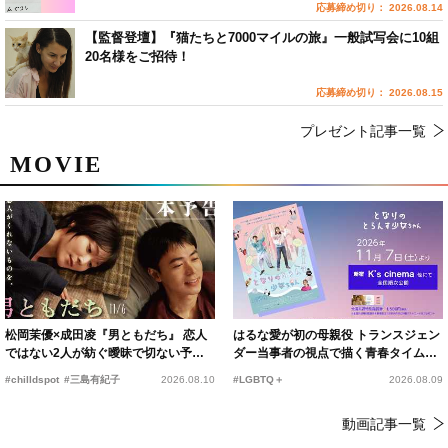
応募締め切り： 2026.08.14
【監督登壇】『猫たちと7000マイルの旅』一般試写会に10組
20名様をご招待！
応募締め切り： 2026.08.15
プレゼント記事一覧
MOVIE
松岡茉優×成田凌『男ともだち』 恋人
はるな愛が初の母親役 トランスジェン
ではない2人が紡ぐ曖昧で切ない予告
ダー当事者の視点で描く青春タイムス
編解禁
リップコメディ
#chilldspot
#三島有紀子
2026.08.10
#LGBTQ＋
2026.08.09
動画記事一覧