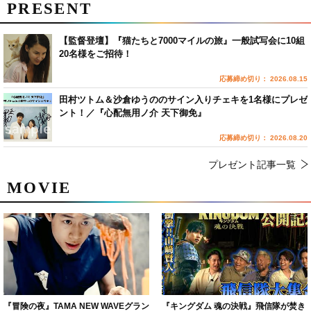
PRESENT
【監督登壇】『猫たちと7000マイルの旅』一般試写会に10組
20名様をご招待！
応募締め切り： 2026.08.15
田村ツトム＆沙倉ゆうののサイン入りチェキを1名様にプレゼ
ント！／『心配無用ノ介 天下御免』
応募締め切り： 2026.08.20
プレゼント記事一覧
MOVIE
『冒険の夜』TAMA NEW WAVEグラン
『キングダム 魂の決戦』飛信隊が焚き