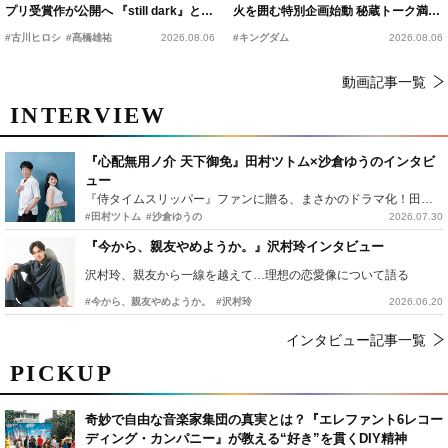
プリ受賞作が公開へ 『still dark』と同
火を囲む特別企画始動 秘蔵トーク満載
時上映決定
の“キングダムキャンプ”開催
#古川ヒロシ
#髙橋雄祐
2026.08.06
#キングダム
2026.08.06
動画記事一覧
INTERVIEW
『心配無用ノ介 天下御免』田村ツトム×沙倉ゆうのインタビ
ュー
『侍タイムスリッパー』ファンに贈る、まさかのドラマ化！田村ツトム×沙倉ゆうのが語る『心配無用ノ介』撮影秘話
#田村ツトム
#沙倉ゆうの
2026.07.30
『今から、親友やめようか。』沢村玲インタビュー
沢村玲、親友から一線を越えて…理想の恋愛像について語る
#今から、親友やめようか。
#沢村玲
2026.06.20
インタビュー記事一覧
PICKUP
奇妙で自由な音楽家集団の真実とは？『エレファント6レコー
ディング・カンパニー』が教える“好き”を貫くDIY精神