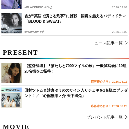
#BLACKPINK
#ロゼ
2026.02.03
杏が“英語で演じる刑事”に挑戦 国境を越えるバディドラマ
『BLOOD & SWEAT』
#WOWOW
#杏
2026.02.02
ニュース記事一覧
PRESENT
【監督登壇】『猫たちと7000マイルの旅』一般試写会に10組
20名様をご招待！
応募締め切り： 2026.08.15
田村ツトム＆沙倉ゆうののサイン入りチェキを1名様にプレゼ
ント！／『心配無用ノ介 天下御免』
応募締め切り： 2026.08.20
プレゼント記事一覧
MOVIE