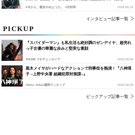
#今から、親友やめようか。
#沢村玲
2026.06.20
インタビュー記事一覧
PICKUP
『スパイダーマン』も私生活も絶好調のゼンデイヤ、超売れ
っ子女優の華麗な歩みと堅実な素顔
#DUNE
#オデュッセイア
2026.08.09
黒木メイサがハードなアクションで刑事役を熱演！『八神瑛
子 –上野中央署 組織犯罪対策課–』
#Hulu
#Hulu週間ランキング
2026.08.08
ピックアップ記事一覧