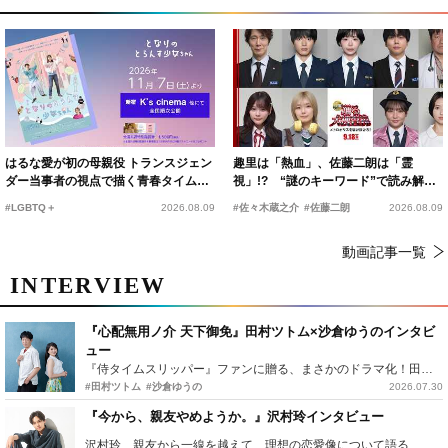
はるな愛が初の母親役 トランスジェン
趣里は「熱血」、佐藤二朗は「霊
ダー当事者の視点で描く青春タイムス
視」!? “謎のキーワード”で読み解く
リップコメディ
『踊る大捜査線 N.E.W.』新メンバー
#LGBTQ＋
2026.08.09
#佐々木蔵之介
#佐藤二朗
2026.08.09
動画記事一覧
INTERVIEW
『心配無用ノ介 天下御免』田村ツトム×沙倉ゆうのインタビ
ュー
『侍タイムスリッパー』ファンに贈る、まさかのドラマ化！田村ツトム×沙倉ゆうのが語る『心配無用ノ介』撮影秘話
#田村ツトム
#沙倉ゆうの
2026.07.30
『今から、親友やめようか。』沢村玲インタビュー
沢村玲、親友から一線を越えて…理想の恋愛像について語る