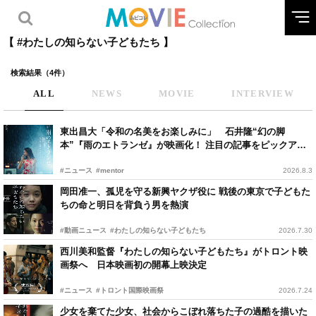
【 #わたしの知らない子どもたち 】
検索結果（4件）
ALL
NEWS
MOVIE
INTERVIEW
東出昌大「令和の名美をお楽しみに」 石井隆“幻の脚
本”『雨のエトランゼ』が映画化！ 注目の記事をピックアッ
プ
#ニュース
#mentor
2026.8.3
岡田准一、孤児を守る新興ヤクザ役に 戦後の東京で子どもた
ちの命と明日を背負う男を熱演
#動画ニュース
#わたしの知らない子どもたち
2026.7.30
西川美和監督『わたしの知らない子どもたち』がトロント映
画祭へ 日本映画初の開幕上映決定
#ニュース
#トロント国際映画祭
2026.7.24
少女を棄てた少女、社会からこぼれ落ちた子の過酷を描いた