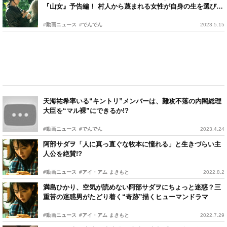
『山女』予告編！ 村人から蔑まれる女性が自身の生を選び取
るまで
#動画ニュース
#でんでん
2023.5.15
天海祐希率いる“キントリ”メンバーは、難攻不落の内閣総理
大臣を“マル裸”にできるか!?
#動画ニュース
#でんでん
2023.4.24
阿部サダヲ「人に真っ直ぐな牧本に憧れる」と生きづらい主
人公を絶賛!?
#動画ニュース
#アイ・アム まきもと
2022.8.2
満島ひかり、空気が読めない阿部サダヲにちょっと迷惑？三
重苦の迷惑男がたどり着く“奇跡”描くヒューマンドラマ
#動画ニュース
#アイ・アム まきもと
2022.7.29