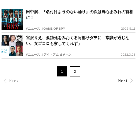
田中泯、『名付けようのない踊り』の次は野心まみれの首相
に！
#ニュース
#GAME OF SPY
2022.5.11
宮沢りえ、孤独死をみおくる阿部サダヲに「常識が通じな
い。女ゴコロも察してくれず」
#ニュース
#アイ・アム まきもと
2022.3.28
1
2
Prev
Next