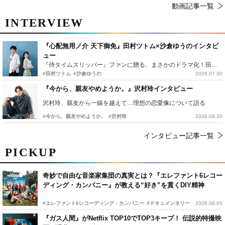
動画記事一覧
INTERVIEW
『心配無用ノ介 天下御免』田村ツトム×沙倉ゆうのインタビ
ュー
『侍タイムスリッパー』ファンに贈る、まさかのドラマ化！田村ツトム×沙倉ゆうのが語る『心配無用ノ介』撮影秘話
#田村ツトム
#沙倉ゆうの
2026.07.30
『今から、親友やめようか。』沢村玲インタビュー
沢村玲、親友から一線を越えて…理想の恋愛像について語る
#今から、親友やめようか。
#沢村玲
2026.06.20
インタビュー記事一覧
PICKUP
奇妙で自由な音楽家集団の真実とは？『エレファント6レコー
ディング・カンパニー』が教える“好き”を貫くDIY精神
#エレファント6レコーディング・カンパニー
#ドキュメンタリー
2026.08.05
『ガス人間』がNetflix TOP10でTOP3キープ！ 伝説的特撮映