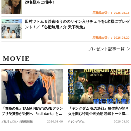
20名様をご招待！
応募締め切り： 2026.08.15
田村ツトム＆沙倉ゆうののサイン入りチェキを1名様にプレゼ
ント！／『心配無用ノ介 天下御免』
応募締め切り： 2026.08.20
プレゼント記事一覧
MOVIE
『冒険の夜』TAMA NEW WAVEグラン
『キングダム 魂の決戦』飛信隊が焚き
プリ受賞作が公開へ 『still dark』と同
火を囲む特別企画始動 秘蔵トーク満載
時上映決定
の“キングダムキャンプ”開催
#古川ヒロシ
#髙橋雄祐
2026.08.06
#キングダム
2026.08.06