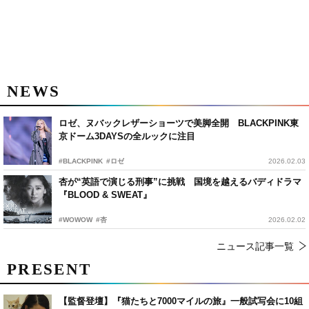
NEWS
ロゼ、ヌバックレザーショーツで美脚全開 BLACKPINK東
京ドーム3DAYSの全ルックに注目
#BLACKPINK
#ロゼ
2026.02.03
杏が“英語で演じる刑事”に挑戦 国境を越えるバディドラマ
『BLOOD & SWEAT』
#WOWOW
#杏
2026.02.02
ニュース記事一覧
PRESENT
【監督登壇】『猫たちと7000マイルの旅』一般試写会に10組