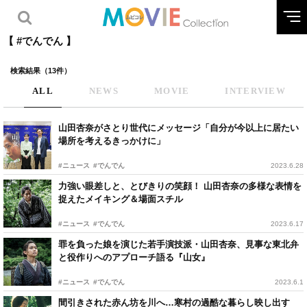
【 #でんでん 】
検索結果（13件）
ALL
NEWS
MOVIE
INTERVIEW
山田杏奈がさとり世代にメッセージ「自分が今以上に居たい
場所を考えるきっかけに」
#ニュース
#でんでん
2023.6.28
力強い眼差しと、とびきりの笑顔！ 山田杏奈の多様な表情を
捉えたメイキング＆場面スチル
#ニュース
#でんでん
2023.6.17
罪を負った娘を演じた若手演技派・山田杏奈、見事な東北弁
と役作りへのアプローチ語る『山女』
#ニュース
#でんでん
2023.6.1
間引きされた赤ん坊を川へ…寒村の過酷な暮らし映し出す