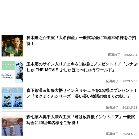
神木隆之介主演『大名倒産』一般試写会に15組30名様をご招
待！
応募終了： 2023.6.4
玉木宏のサイン入りチェキを1名様にプレゼント！／『シナぷ
しゅ THE MOVIE ぷしゅほっぺにゅうワールド』
応募終了： 2023.5.30
森下紫温＆加藤大悟サイン入りチェキを2名様にプレゼント！
／『タクミくんシリーズ 長い長い物語の始まりの朝。』
応募終了： 2023.5.29
森七菜＆奥平大兼W主演『君は放課後インソムニア』一般試
写会に20組40名様をご招待！
応募終了： 2023.5.26