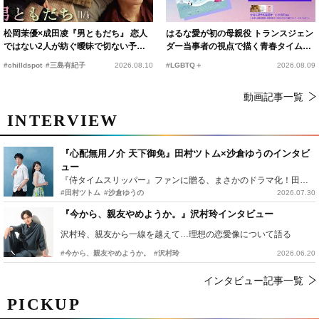
松岡茉優×成田凌『男ともだち』 恋人
はるな愛が初の母親役 トランスジェン
ではない2人が紡ぐ曖昧で切ない予告
ダー当事者の視点で描く青春タイムス
編解禁
リップコメディ
#chilldspot
#三島有紀子
2026.08.10
#LGBTQ＋
2026.08.09
動画記事一覧
INTERVIEW
『心配無用ノ介 天下御免』田村ツトム×沙倉ゆうのインタビ
ュー
『侍タイムスリッパー』ファンに贈る、まさかのドラマ化！田村ツトム×沙倉ゆうのが語る『心配無用ノ介』撮影秘話
#田村ツトム
#沙倉ゆうの
2026.07.30
『今から、親友やめようか。』沢村玲インタビュー
沢村玲、親友から一線を越えて…理想の恋愛像について語る
#今から、親友やめようか。
#沢村玲
2026.06.20
インタビュー記事一覧
PICKUP