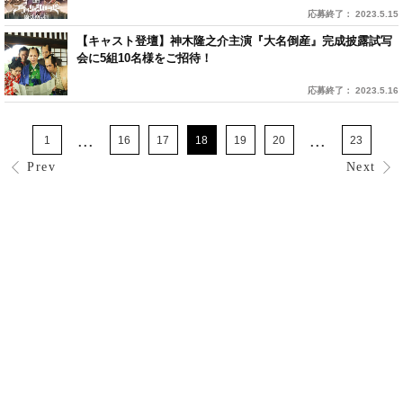
応募終了： 2023.5.15
【キャスト登壇】神木隆之介主演『大名倒産』完成披露試写
会に5組10名様をご招待！
応募終了： 2023.5.16
...
...
1
16
17
18
19
20
23
Prev
Next