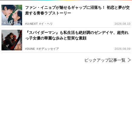
ファン・イニョプが魅せるギャップに沼落ち！ 初恋と夢が交
差する青春ラブストーリー
#U-NEXT
#イ・ヘリ
2026.08.10
『スパイダーマン』も私生活も絶好調のゼンデイヤ、超売れ
っ子女優の華麗な歩みと堅実な素顔
#DUNE
#オデュッセイア
2026.08.09
ピックアップ記事一覧