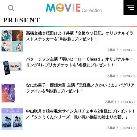
PRESENT
高橋文哉＆桜田ひより共演『交換ウソ日記』オリジナルイラ
ストステッカーを10名様にプレゼント！
応募終了： 2023.7.8
パク・ジフン主演『弱いヒーロー Class１』オリジナルキー
リング&レプリカチケットを3名様にプレゼント！
応募終了： 2023.7.3
なにわ男子・西畑大吾 主演『忌怪島／きかいじま』バグリア
ファイルを5名様にプレゼント！
応募終了： 2023.6.20
中山咲月＆植村颯太サイン入りチェキを2名様にプレゼント！
／『タクミくんシリーズ 長い長い物語の始まりの朝。』
応募終了： 2023.6.5