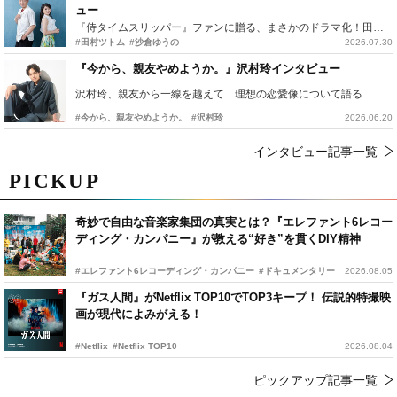
ュー
『侍タイムスリッパー』ファンに贈る、まさかのドラマ化！田村ツトム×沙倉ゆうのが語る『心配無用ノ介』撮影秘話
#田村ツトム
#沙倉ゆうの
2026.07.30
『今から、親友やめようか。』沢村玲インタビュー
沢村玲、親友から一線を越えて…理想の恋愛像について語る
#今から、親友やめようか。
#沢村玲
2026.06.20
インタビュー記事一覧
PICKUP
奇妙で自由な音楽家集団の真実とは？『エレファント6レコー
ディング・カンパニー』が教える“好き”を貫くDIY精神
#エレファント6レコーディング・カンパニー
#ドキュメンタリー
2026.08.05
『ガス人間』がNetflix TOP10でTOP3キープ！ 伝説的特撮映
画が現代によみがえる！
#Netflix
#Netflix TOP10
2026.08.04
ピックアップ記事一覧