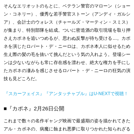
そんなエリオットのもとに、ベテラン警官のマローン（ショー
ン・コネリー）、優秀な若手警官ストーン（アンディ・ガルシ
ア）、会計士のウォレス（チャールズ・マーティン・スミス）
が集まり、特別部隊を結成。ついに密造酒の取引現場を取り押
さえカポネを追いつめるが、思わぬ反撃が待ち受ける…。カポ
ネを演じたロバート・デ・ニーロは、カポネ本人に似せるため
生え際の髪の毛を抜いて挑んだという気の入れよう。登場シー
ンは少ないながらも常に存在感を漂わせ、絶大な権力を手にし
たカポネの凄みを感じさせるロバート・デ・ニーロの狂気の演
技も見どころだ。
『スカーフェイス』『アンタッチャブル』はU-NEXTで視聴！
■『カポネ』2月26日公開
これまで数々の名作ギャング映画で最盛期の姿を描かれてきた
アル・カポネの、病魔に蝕まれ悪夢に取りつかれた知られざる