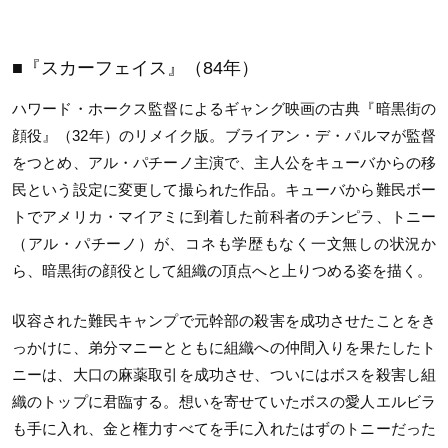
■『スカーフェイス』（84年）
ハワード・ホークス監督によるギャング映画の古典『暗黒街の
顔役』（32年）のリメイク版。ブライアン・デ・パルマが監督
をつとめ、アル・パチーノ主演で、主人公をキューバからの移
民という設定に変更して撮られた作品。キューバから難民ボー
トでアメリカ・マイアミに到着した前科者のチンピラ、トニー
（アル・パチーノ）が、コネも学歴もなく一文無しの状況か
ら、暗黒街の顔役として組織の頂点へと上りつめる姿を描く。
収容された難民キャンプで元幹部の殺害を成功させたことをき
っかけに、弟分マニーとともに組織への仲間入りを果たしたト
ニーは、大口の麻薬取引を成功させ、ついにはボスを殺害し組
織のトップに君臨する。想いを寄せていたボスの愛人エルビラ
も手に入れ、金と権力すべてを手に入れたはずのトニーだった