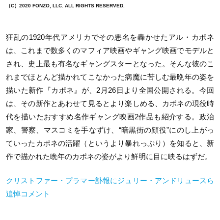
（C）2020 FONZO, LLC. ALL RIGHTS RESERVED.
狂乱の1920年代アメリカでその悪名を轟かせたアル・カポネ
は、これまで数多くのマフィア映画やギャング映画でモデルと
され、史上最も有名なギャングスターとなった。そんな彼のこ
れまでほとんど描かれてこなかった病魔に苦しむ最晩年の姿を
描いた新作『カポネ』が、2月26日より全国公開される。今回
は、その新作とあわせて見るとより楽しめる、カポネの現役時
代を描いたおすすめ名作ギャング映画2作品も紹介する。政治
家、警察、マスコミを手なずけ、“暗黒街の顔役”にのし上がっ
ていったカポネの活躍（というより暴れっぷり）を知ると、新
作で描かれた晩年のカポネの姿がより鮮明に目に映るはずだ。
クリストファー・プラマー訃報にジュリー・アンドリュースら
追悼コメント