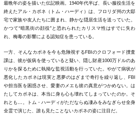
最晩年の姿を描いた伝記映画。1940年代半ば、長い服役生活を
終えたアル・カポネ（トム・ハーディ）は、フロリダ州の大邸
宅で家族や友人たちに囲まれ、静かな隠居生活を送っていた。
かつて“暗黒街の顔役”と恐れられたカリスマ性はすでに失わ
れ、梅毒の影響による認知症を患っている。
一方、そんなカポネを今も危険視するFBIのクロフォード捜査
課は、彼が仮病を使っていると疑い、隠し財産1000万ドルのあ
りかを探るために執拗な監視活動を行っていた。やがて病状が
悪化したカポネは現実と悪夢のはざまで奇行を繰り返し、FBI
や担当医を困惑させ、愛妻のメエも彼の真意がつかめない。は
たしてカポネは、本当に身も心も壊れてしまっていたのか。そ
れとも…。トム・ハーディがただならぬ凄みをみなぎらせ全身
全霊で演じた、誰も見たことないカポネの姿に注目だ。