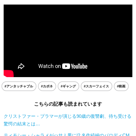
#アンタッチャブル
#カポネ
#ギャング
#スカーフェイス
#映画
こちらの記事も読まれています
クリストファー・プラマーが演じる90歳の復讐劇、待ち受ける
驚愕の結末とは…
ティモシー・シャラメがハサミ男に!? 名作続編のパロディCM