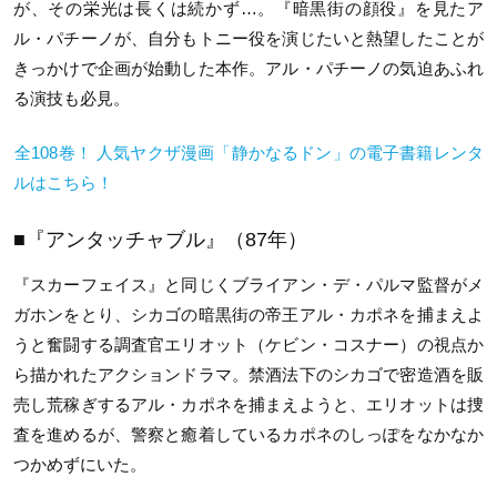
が、その栄光は長くは続かず…。『暗黒街の顔役』を見たア
ル・パチーノが、自分もトニー役を演じたいと熱望したことが
きっかけで企画が始動した本作。アル・パチーノの気迫あふれ
る演技も必見。
全108巻！ 人気ヤクザ漫画「静かなるドン」の電子書籍レンタ
ルはこちら！
■『アンタッチャブル』（87年）
『スカーフェイス』と同じくブライアン・デ・パルマ監督がメ
ガホンをとり、シカゴの暗黒街の帝王アル・カポネを捕まえよ
うと奮闘する調査官エリオット（ケビン・コスナー）の視点か
ら描かれたアクションドラマ。禁酒法下のシカゴで密造酒を販
売し荒稼ぎするアル・カポネを捕まえようと、エリオットは捜
査を進めるが、警察と癒着しているカポネのしっぽをなかなか
つかめずにいた。