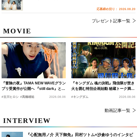
応募締め切り： 2026.08.20
プレゼント記事一覧
MOVIE
『冒険の夜』TAMA NEW WAVEグラン
『キングダム 魂の決戦』飛信隊が焚き
プリ受賞作が公開へ 『still dark』と同
火を囲む特別企画始動 秘蔵トーク満載
時上映決定
の“キングダムキャンプ”開催
#古川ヒロシ
#髙橋雄祐
2026.08.06
#キングダム
2026.08.06
動画記事一覧
INTERVIEW
『心配無用ノ介 天下御免』田村ツトム×沙倉ゆうのインタビ