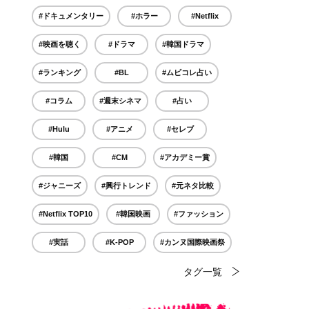
#ドキュメンタリー
#ホラー
#Netflix
#映画を聴く
#ドラマ
#韓国ドラマ
#ランキング
#BL
#ムビコレ占い
#コラム
#週末シネマ
#占い
#Hulu
#アニメ
#セレブ
#韓国
#CM
#アカデミー賞
#ジャニーズ
#興行トレンド
#元ネタ比較
#Netflix TOP10
#韓国映画
#ファッション
#実話
#K-POP
#カンヌ国際映画祭
タグ一覧