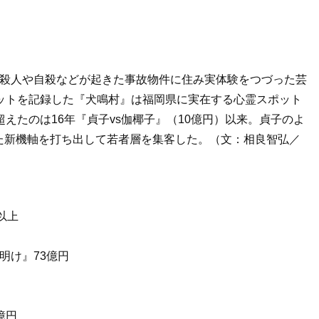
は殺人や自殺などが起きた事故物件に住み実体験をつづった芸
ットを記録した『犬鳴村』は福岡県に実在する心霊スポット
えたのは16年『貞子vs伽椰子』（10億円）以来。貞子のよ
た新機軸を打ち出して若者層を集客した。（文：相良智弘／
以上
明け』73億円
億円