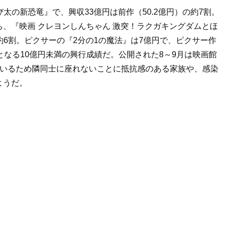
び太の新恐竜』で、興収33億円は前作（50.2億円）の約7割。
、『映画 クレヨンしんちゃん 激突！ラクガキングダムとほ
の約6割。ピクサーの『2分の1の魔法』は7億円で、ピクサー作
となる10億円未満の興行成績だ。公開された8～9月は映画館
ているため隣同士に座れないことに抵抗感のある家族や、感染
ようだ。