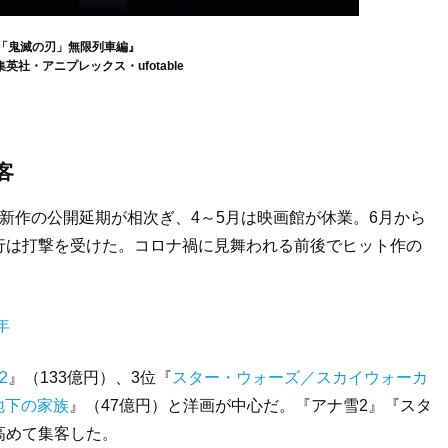
「鬼滅の刃」無限列車編』
集英社・アニプレックス・ufotable
客
新作の公開延期が相次ぎ、4～5月は映画館が休業。6月から
行は打撃を受けた。コロナ禍に見舞われる前後でヒット作の
年
2
』（133億円）、3位『
スター・ウォーズ／スカイウォーカ
地下の家族
』（47億円）と洋画が中心だ。『アナ雪2』『スタ
高めて集客した。