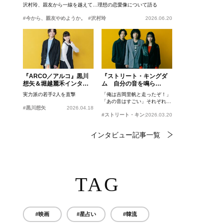
沢村玲、親友から一線を越えて…理想の恋愛像について語る
#今から、親友やめようか。
#沢村玲
2026.06.20
『ARCO／アルコ』黒川
『ストリート・キングダ
想矢＆堀越麗禾インタビ
ム 自分の音を鳴ら
ュー
せ。』峯田和伸、若葉竜
実力派の若手2人を直撃
「俺は吉岡里帆と走ったぞ！」
也、吉岡里帆インタビュ
「あの音はすごい」それぞれの
ー
#黒川想矢
2026.04.18
忘れがたいシーンとは？
#ストリート・キングダム 自分の音を鳴らせ。
2026.03.20
インタビュー記事一覧
TAG
#映画
#星占い
#韓流