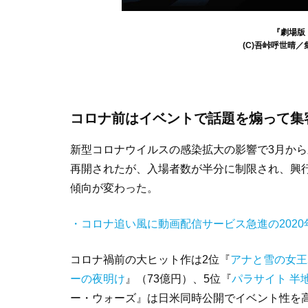
『劇場版
(C)吾峠呼世晴／
コロナ前はイベントで話題を煽って集
新型コロナウイルスの感染拡大の影響で3月から
再開されたが、入場者数が半分に制限され、興
傾向が変わった。
・コロナ追い風に動画配信サービス急進の2020
コロナ禍前の大ヒット作は2位『
アナと雪の女王
ーの夜明け
』（73億円）、5位『
パラサイト 半
ー・ウォーズ』は日米同時公開でイベント性を