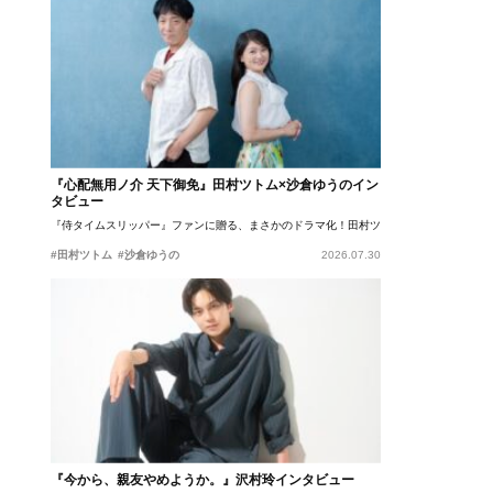
『心配無用ノ介 天下御免』田村ツトム×沙倉ゆうのイン
タビュー
『侍タイムスリッパー』ファンに贈る、まさかのドラマ化！田村ツトム×沙倉ゆうのが語
#田村ツトム
#沙倉ゆうの
2026.07.30
『今から、親友やめようか。』沢村玲インタビュー