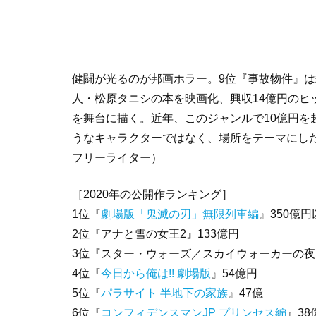
健闘が光るのが邦画ホラー。9位『事故物件』
人・松原タニシの本を映画化、興収14億円のヒ
を舞台に描く。近年、このジャンルで10億円を超
うなキャラクターではなく、場所をテーマにし
フリーライター）
［2020年の公開作ランキング］
1位『
劇場版「鬼滅の刃」無限列車編
』350億円
2位『アナと雪の女王2』133億円
3位『スター・ウォーズ／スカイウォーカーの夜
4位『
今日から俺は!! 劇場版
』54億円
5位『
パラサイト 半地下の家族
』47億
6位『
コンフィデンスマンJP プリンセス編
』38