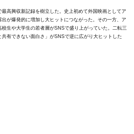
で最高興収新記録を樹立した。史上初めて外国映画としてア
露出が爆発的に増加し大ヒットにつながった。その一方、ア
校生や大学生の若者層がSNSで盛り上がっていた。二転三
共有できない面白さ」がSNSで逆に広がり大ヒットした