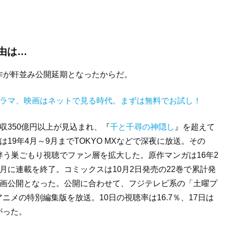
由は…
作が軒並み公開延期となったからだ。
ドラマ、映画はネットで見る時代。まずは無料でお試し！
収350億円以上が見込まれ、『
千と千尋の神隠し
』を超えて
19年4月～9月までTOKYO MXなどで深夜に放送。その
う巣ごもり視聴でファン層を拡大した。原作マンガは16年2
月に連載を終了。コミックスは10月2日発売の22巻で累計発
映画公開となった。公開に合わせて、フジテレビ系の「土曜プ
アニメの特別編集版を放送。10日の視聴率は16.7％、17日は
がった。