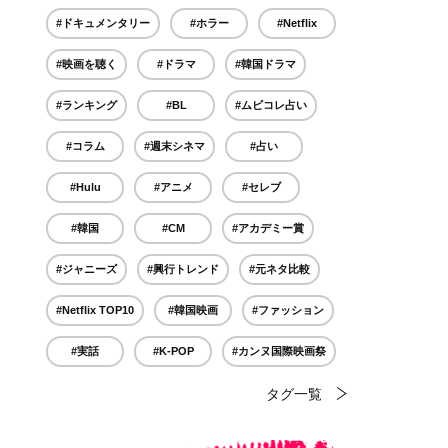
#ドキュメンタリー
#ホラー
#Netflix
#映画を聴く
#ドラマ
#韓国ドラマ
#ランキング
#BL
#ムビコレ占い
#コラム
#週末シネマ
#占い
#Hulu
#アニメ
#セレブ
#韓国
#CM
#アカデミー賞
#ジャニーズ
#興行トレンド
#元ネタ比較
#Netflix TOP10
#韓国映画
#ファッション
#実話
#K-POP
#カンヌ国際映画祭
タグ一覧