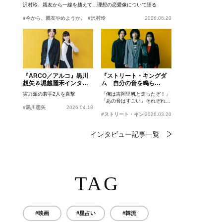
沢村玲、親友から一線を越えて…理想の恋愛像について語る
#今から、親友やめようか。
#沢村玲
2026.06.20
『ARCO／アルコ』黒川
『ストリート・キングダ
想矢＆堀越麗禾インタビ
ム 自分の音を鳴ら
ュー
せ。』峯田和伸、若葉竜
実力派の若手2人を直撃
「俺は吉岡里帆と走ったぞ！」
也、吉岡里帆インタビュ
「あの音はすごい」それぞれの
ー
#黒川想矢
2026.04.18
忘れがたいシーンとは？
#ストリート・キングダム 自分の音を鳴らせ。
2026.03.20
インタビュー記事一覧
TAG
#映画
#星占い
#韓流