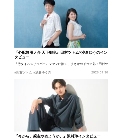
『心配無用ノ介 天下御免』田村ツトム×沙倉ゆうのイン
タビュー
『侍タイムスリッパー』ファンに贈る、まさかのドラマ化！田村ツトム×沙倉ゆうのが語
#田村ツトム
#沙倉ゆうの
2026.07.30
『今から、親友やめようか。』沢村玲インタビュー