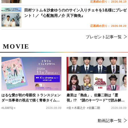
応募締め切り： 2026.08.15
田村ツトム＆沙倉ゆうののサイン入りチェキを1名様にプレゼ
ント！／『心配無用ノ介 天下御免』
応募締め切り： 2026.08.20
プレゼント記事一覧
MOVIE
はるな愛が初の母親役 トランスジェン
趣里は「熱血」、佐藤二朗は「霊
ダー当事者の視点で描く青春タイムス
視」!? “謎のキーワード”で読み解く
リップコメディ
『踊る大捜査線 N.E.W.』新メンバー
#LGBTQ＋
2026.08.09
#佐々木蔵之介
#佐藤二朗
2026.08.09
動画記事一覧