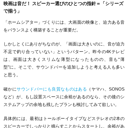
映画は音だ！ スピーカー選びのひとつの指針＝「シリーズ
で揃う」
「ホームシアター」づくりには、大画面の映像と、迫力ある音
をバランスよく構築することが重要だ。
しかしとくにありがちなのが、「画面は大きいのに、音が迫力
不足で釣り合っていない」というパターン。昨今の4Kテレビ
は、画面は大きくスリムな薄型になったものの、音も“薄
型”に。そこで、サウンドバーを追加しようと考える人も多い
と思う。
確かに
サウンドバーにも良質なものはある
（ヤマハ、SONOS
など）が、もし設置スペースに余裕があるのなら、その後のシ
ステムアップの余地も残したプランも検討してみて欲しい。
具体的には、最初はトールボーイタイプなどステレオの2本の
スピーカーでしっかりと鳴らすことからスタートし、余裕があ