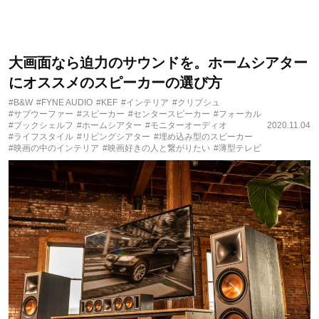
大画面なら迫力のサウンドを。ホームシアター
にオススメのスピーカーの選び方
#B&W
#FYNE AUDIO
#KEF
#インテリア
#クリプシュ
#サブウーファー
#スピーカー
#センタースピーカー
#フォーカル
#ブックシェルフ
#ホームシアター
#モニターオーディオ
2020.11.04
#ライフスタイル
#リビングシアター
#埋め込み型のスピーカー
#映画の中のインテリア
#映画好きの人と繋がりたい
#薄型テレビ