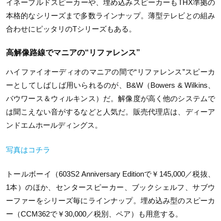
イネーブルドスピーカーや、埋め込みスピーカーもTHX準拠の
本格的なシリーズまで多数ラインナップ。薄型テレビとの組み
合わせにピッタリのTシリーズもある。
高解像路線でマニアの“リファレンス”
ハイファイオーディオのマニアの間で“リファレンス”スピーカ
ーとしてしばしば用いられるのが、B&W（Bowers & Wilkins、
バウワース＆ウィルキンス）だ。解像度が高く他のシステムで
は聞こえない音がするなどと人気だ。販売代理店は、ディーア
ンドエムホールディングス。
写真はコチラ
トールボーイ（603S2 Anniversary Editionで￥145,000／税抜、
1本）のほか、センタースピーカー、ブックシェルフ、サブウ
ーファーをシリーズ毎にラインナップ。埋め込み型のスピーカ
ー（CCM362で￥30,000／税別、ペア）も用意する。