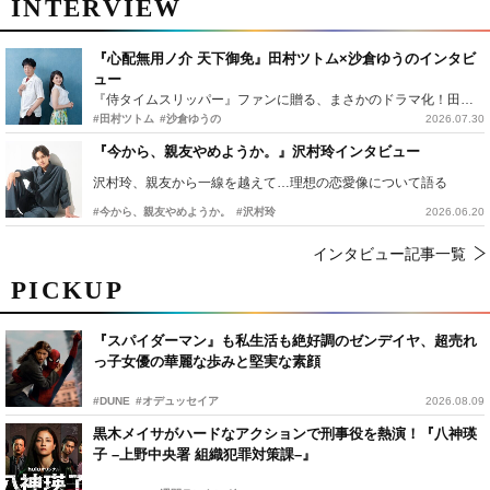
INTERVIEW
『心配無用ノ介 天下御免』田村ツトム×沙倉ゆうのインタビ
ュー
『侍タイムスリッパー』ファンに贈る、まさかのドラマ化！田村ツトム×沙倉ゆうのが語る『心配無用ノ介』撮影秘話
#田村ツトム
#沙倉ゆうの
2026.07.30
『今から、親友やめようか。』沢村玲インタビュー
沢村玲、親友から一線を越えて…理想の恋愛像について語る
#今から、親友やめようか。
#沢村玲
2026.06.20
インタビュー記事一覧
PICKUP
『スパイダーマン』も私生活も絶好調のゼンデイヤ、超売れ
っ子女優の華麗な歩みと堅実な素顔
#DUNE
#オデュッセイア
2026.08.09
黒木メイサがハードなアクションで刑事役を熱演！『八神瑛
子 –上野中央署 組織犯罪対策課–』