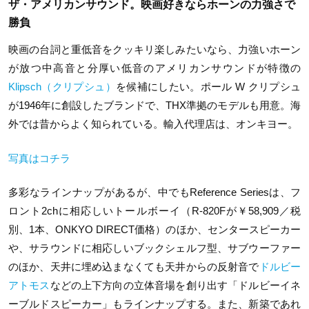
ザ・アメリカンサウンド。映画好きならホーンの力強さで
勝負
映画の台詞と重低音をクッキリ楽しみたいなら、力強いホーン
が放つ中高音と分厚い低音のアメリカンサウンドが特徴の
Klipsch（クリプシュ）
を候補にしたい。ポール W クリプシュ
が1946年に創設したブランドで、THX準拠のモデルも用意。海
外では昔からよく知られている。輸入代理店は、オンキヨー。
写真はコチラ
多彩なラインナップがあるが、中でもReference Seriesは、フ
ロント2chに相応しいトールボーイ（R-820Fが￥58,909／税
別、1本、ONKYO DIRECT価格）のほか、センタースピーカー
や、サラウンドに相応しいブックシェルフ型、サブウーファー
のほか、天井に埋め込まなくても天井からの反射音で
ドルビー
アトモス
などの上下方向の立体音場を創り出す「ドルビーイネ
ーブルドスピーカー」もラインナップする。また、新築であれ