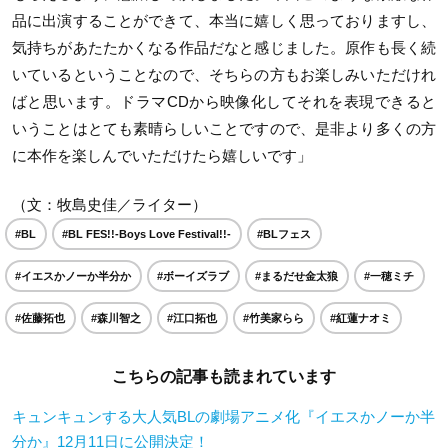
品に出演することができて、本当に嬉しく思っておりますし、
気持ちがあたたかくなる作品だなと感じました。原作も長く続
いているということなので、そちらの方もお楽しみいただけれ
ばと思います。ドラマCDから映像化してそれを表現できると
いうことはとても素晴らしいことですので、是非より多くの方
に本作を楽しんでいただけたら嬉しいです」
（文：牧島史佳／ライター）
#BL
#BL FES!!-Boys Love Festival!!-
#BLフェス
#イエスかノーか半分か
#ボーイズラブ
#まるだせ金太狼
#一穂ミチ
#佐藤拓也
#森川智之
#江口拓也
#竹美家らら
#紅蓮ナオミ
こちらの記事も読まれています
キュンキュンする大人気BLの劇場アニメ化『イエスかノーか半
分か』12月11日に公開決定！