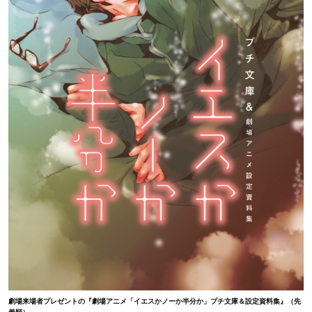
劇場来場者プレゼントの『劇場アニメ「イエスかノーか半分か」プチ文庫＆設定資料集』（先