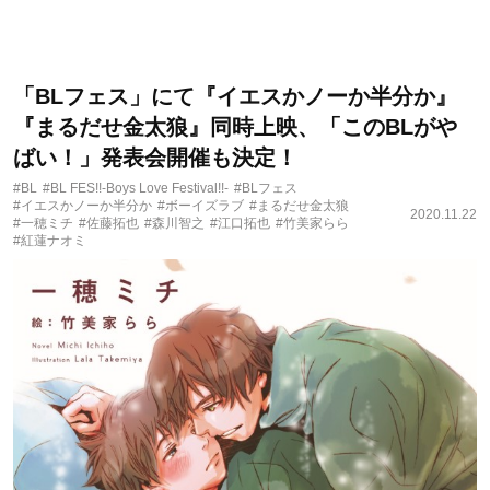
「BLフェス」にて『イエスかノーか半分か』
『まるだせ金太狼』同時上映、「このBLがや
ばい！」発表会開催も決定！
#BL
#BL FES!!-Boys Love Festival!!-
#BLフェス
#イエスかノーか半分か
#ボーイズラブ
#まるだせ金太狼
2020.11.22
#一穂ミチ
#佐藤拓也
#森川智之
#江口拓也
#竹美家らら
#紅蓮ナオミ