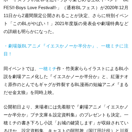
FES!!-Boys Love Festival!!-」（通称BLフェス）が2020年12月
11日から2週間限定公開されることが決定、さらに特別イベン
ト「このBLがやばい！」2021年度版の発表会や劇場特典など
の詳細も明らかになった。
・劇場版BLアニメ『イエスかノーか半分か』、一穂ミチに注
目！
同イベントでは、
一穂ミチ
作・竹美家ららイラストによるBL小
説を劇場アニメ化した『イエスかノーか半分か』と、紅蓮ナオ
ミ原作のとんでもギャグが炸裂するBL漫画の短編アニメ『まる
だせ金太狼』を同時上映。
公開初日より、来場者には先着順で『劇場アニメ「イエスかノ
ーか半分か」プチ文庫＆設定資料集』のプレゼントも決定。一
穂ミチの書き下ろし小説「お城の鍵貸します」が収録されてい
るほか、設定資料集、キャストの阿部敦（国江田計役）と川原