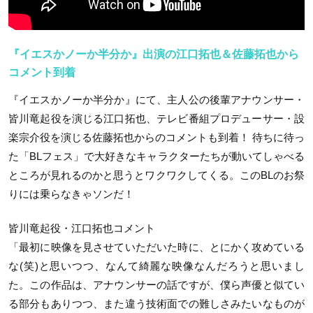
『イエスかノーか半分か』出演の江口拓也＆佐藤拓也から
コメント到着
『イエスかノーか半分か』にて、主人公の後輩アナウンサー・
皆川竜起役を演じる江口拓也、テレビ番組プロデューサー・設
楽宗介役を演じる佐藤拓也からのコメントも到着！ 待ちに待っ
た「BLフェス」で大好きなキャラクターたちが動いてしゃべる
ところが見れるのかと思うとワクワクしてくる。このBLのお祭
りには乗らなきゃソンだ！
皆川竜起役・江口拓也コメント
「最初に映像を見させていただいた時に、とにかく攻めている
な(笑)と思いつつ、なんて綺麗な映像なんだろうと思いまし
た。この作品は、アナウンサーの話ですが、僕ら声優と似てい
る部分もありつつ、また違う技術面での難しさみたいなものが