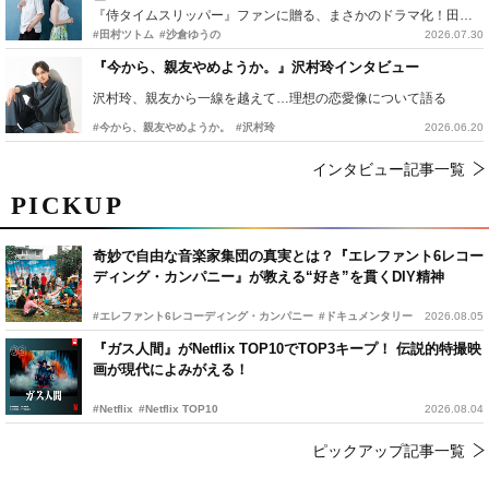
『侍タイムスリッパー』ファンに贈る、まさかのドラマ化！田村ツトム×沙倉ゆうのが語る『心配無用ノ介』撮影秘話
#田村ツトム
#沙倉ゆうの
2026.07.30
『今から、親友やめようか。』沢村玲インタビュー
沢村玲、親友から一線を越えて…理想の恋愛像について語る
#今から、親友やめようか。
#沢村玲
2026.06.20
インタビュー記事一覧
PICKUP
奇妙で自由な音楽家集団の真実とは？『エレファント6レコー
ディング・カンパニー』が教える“好き”を貫くDIY精神
#エレファント6レコーディング・カンパニー
#ドキュメンタリー
2026.08.05
『ガス人間』がNetflix TOP10でTOP3キープ！ 伝説的特撮映
画が現代によみがえる！
#Netflix
#Netflix TOP10
2026.08.04
ピックアップ記事一覧