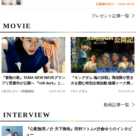
応募締め切り： 2026.08.20
プレゼント記事一覧
MOVIE
『冒険の夜』TAMA NEW WAVEグラン
『キングダム 魂の決戦』飛信隊が焚き
プリ受賞作が公開へ 『still dark』と同
火を囲む特別企画始動 秘蔵トーク満載
時上映決定
の“キングダムキャンプ”開催
#古川ヒロシ
#髙橋雄祐
2026.08.06
#キングダム
2026.08.06
動画記事一覧
INTERVIEW
『心配無用ノ介 天下御免』田村ツトム×沙倉ゆうのインタビ
ュー