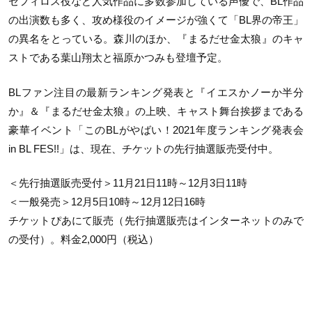
セフィロス役など人気作品に多数参加している声優で、BL作品
の出演数も多く、攻め様役のイメージが強くて「BL界の帝王」
の異名をとっている。森川のほか、『まるだせ金太狼』のキャ
ストである葉山翔太と福原かつみも登壇予定。
BLファン注目の最新ランキング発表と『イエスかノーか半分
か』＆『まるだせ金太狼』の上映、キャスト舞台挨拶まである
豪華イベント「このBLがやばい！2021年度ランキング発表会
in BL FES!!」は、現在、チケットの先行抽選販売受付中。
＜先行抽選販売受付＞11月21日11時～12月3日11時
＜一般発売＞12月5日10時～12月12日16時
チケットぴあにて販売（先行抽選販売はインターネットのみで
の受付）。料金2,000円（税込）