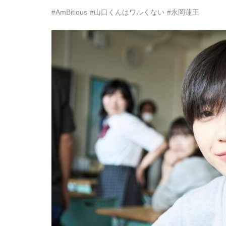
#AmBitious
#山口くんはワルくない
#永岡蓮王