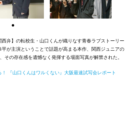
関西弁】の転校生・山口くんが織りなす青春ラブストーリー
恭平が主演ということで話題が高まる本作、関西ジュニアの
が出演、その存在感を遺憾なく発揮する場面写真が解禁された。
る！ 『山口くんはワルくない』大阪最速試写会レポート