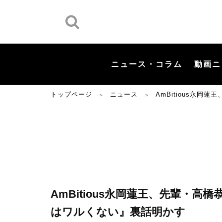
ニュース・コラム
動画ニ
トップページ
ニュース
AmBitious永
＞
＞
AmBitious永岡蓮王、先輩・
はワルくない』裏話明かす