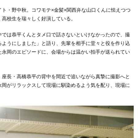
ト・野中秋。コワモテ×金髪×関西弁な山口くんに怯えつつ
く高校生を瑞々しく好演している。
中では恭平くんとタメ口で話さないといけなかったので、撮
るようにしました」と語り、先輩を相手に堂々と役を作り込
た永岡のエピソードに、会場からは温かい拍手が送られてい
、座長・高橋恭平の背中を間近で追いながら真摯に撮影へと
永岡がリラックスして現場に馴染めるよう気を配り、現場に