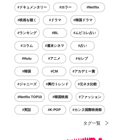
#ドキュメンタリー
#ホラー
#Netflix
#映画を聴く
#ドラマ
#韓国ドラマ
#ランキング
#BL
#ムビコレ占い
#コラム
#週末シネマ
#占い
#Hulu
#アニメ
#セレブ
#韓国
#CM
#アカデミー賞
#ジャニーズ
#興行トレンド
#元ネタ比較
#Netflix TOP10
#韓国映画
#ファッション
#実話
#K-POP
#カンヌ国際映画祭
タグ一覧