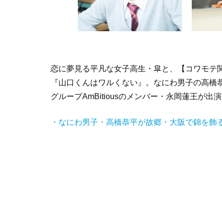
恋に夢見る平凡な女子高生・皐と、【コワモテ
『山口くんはワルくない』。なにわ男子の高橋
グループAmBitiousのメンバー・永岡蓮王
・なにわ男子・高橋恭平が故郷・大阪で錦を飾