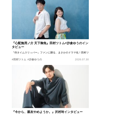
『心配無用ノ介 天下御免』田村ツトム×沙倉ゆうのイン
タビュー
『侍タイムスリッパー』ファンに贈る、まさかのドラマ化！田村ツトム×沙倉ゆうのが語
#田村ツトム
#沙倉ゆうの
2026.07.30
『今から、親友やめようか。』沢村玲インタビュー