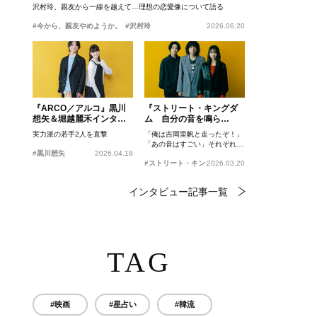
沢村玲、親友から一線を越えて…理想の恋愛像について語る
#今から、親友やめようか。
#沢村玲
2026.06.20
『ARCO／アルコ』黒川
『ストリート・キングダ
想矢＆堀越麗禾インタビ
ム 自分の音を鳴ら
ュー
せ。』峯田和伸、若葉竜
実力派の若手2人を直撃
「俺は吉岡里帆と走ったぞ！」
也、吉岡里帆インタビュ
「あの音はすごい」それぞれの
ー
#黒川想矢
2026.04.18
忘れがたいシーンとは？
#ストリート・キングダム 自分の音を鳴らせ。
2026.03.20
インタビュー記事一覧
TAG
#映画
#星占い
#韓流