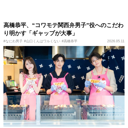
高橋恭平、“コワモテ関西弁男子”役へのこだわ
り明かす「ギャップが大事」
#なにわ男子
#山口くんはワルくない
#高橋恭平
2026.05.11