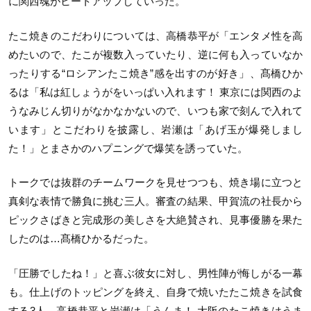
に関西魂がヒートアップしていった。
たこ焼きのこだわりについては、高橋恭平が「エンタメ性を高
めたいので、たこが複数入っていたり、逆に何も入っていなか
ったりする“ロシアンたこ焼き”感を出すのが好き」、髙橋ひか
るは「私は紅しょうがをいっぱい入れます！ 東京には関西のよ
うなみじん切りがなかなかないので、いつも家で刻んで入れて
います」とこだわりを披露し、岩瀬は「あげ玉が爆発しまし
た！」とまさかのハプニングで爆笑を誘っていた。
トークでは抜群のチームワークを見せつつも、焼き場に立つと
真剣な表情で勝負に挑む三人。審査の結果、甲賀流の社長から
ピックさばきと完成形の美しさを大絶賛され、見事優勝を果た
したのは…髙橋ひかるだった。
「圧勝でしたね！」と喜ぶ彼女に対し、男性陣が悔しがる一幕
も。仕上げのトッピングを終え、自身で焼いたたこ焼きを試食
する3人。高橋恭平と岩瀬は「うんま！ 大阪のたこ焼きはうま