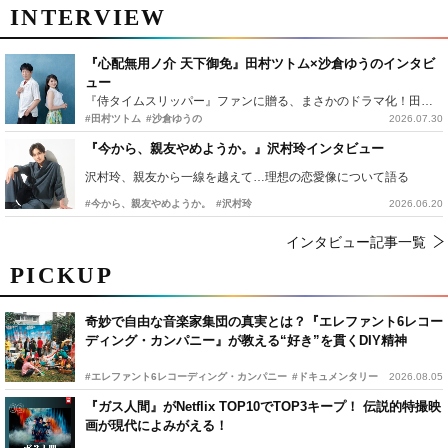
INTERVIEW
『心配無用ノ介 天下御免』田村ツトム×沙倉ゆうのインタビ
ュー
『侍タイムスリッパー』ファンに贈る、まさかのドラマ化！田村ツトム×沙倉ゆうのが語る『心配無用ノ介』撮影秘話
#田村ツトム
#沙倉ゆうの
2026.07.30
『今から、親友やめようか。』沢村玲インタビュー
沢村玲、親友から一線を越えて…理想の恋愛像について語る
#今から、親友やめようか。
#沢村玲
2026.06.20
インタビュー記事一覧
PICKUP
奇妙で自由な音楽家集団の真実とは？『エレファント6レコー
ディング・カンパニー』が教える“好き”を貫くDIY精神
#エレファント6レコーディング・カンパニー
#ドキュメンタリー
2026.08.05
『ガス人間』がNetflix TOP10でTOP3キープ！ 伝説的特撮映
画が現代によみがえる！