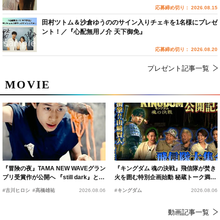
応募締め切り： 2026.08.15
田村ツトム＆沙倉ゆうののサイン入りチェキを1名様にプレゼ
ント！／『心配無用ノ介 天下御免』
応募締め切り： 2026.08.20
プレゼント記事一覧
MOVIE
『冒険の夜』TAMA NEW WAVEグラン
『キングダム 魂の決戦』飛信隊が焚き
プリ受賞作が公開へ 『still dark』と同
火を囲む特別企画始動 秘蔵トーク満載
時上映決定
の“キングダムキャンプ”開催
#古川ヒロシ
#髙橋雄祐
2026.08.06
#キングダム
2026.08.06
動画記事一覧