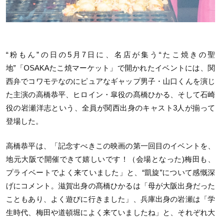
“粉もん”の日の5月7日に、名店が集う“たこ焼きの聖
地”「OSAKAたこ焼マーケット」で開かれたイベントには、関
西弁でコワモテなのにピュアなギャップ男子・山口くんを演じ
た主演の高橋恭平、ヒロイン・皐役の髙橋ひかる、そして石崎
役の岩瀬洋志という、全員が関西出身のキャスト3人が揃って
登場した。
高橋恭平は、「記念すべきこの映画の第一回目のイベントを、
地元大阪で開催できて嬉しいです！（会場となった)梅田も、
プライベートでよく来ていました」と、“凱旋”について感慨深
げにコメント。滋賀出身の髙橋ひかるは「母が大阪出身だった
こともあり、よく遊びに行きました」、兵庫出身の岩瀬は「学
生時代、梅田や道頓堀によく来ていましたね」と、それぞれ大