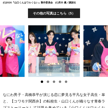
(C)2026『山口くんはワルくない』製作委員会 (C)斉木 優／講談社
その他の写真はこちら（5）
なにわ男子・高橋恭平が演じる恋に夢見る平凡な女子高生・皐
と、【コワモテ関西弁】の転校生・山口くんが織りなす青春ラ
ブストーリーとして話題を集めている『山口くんはワルくな