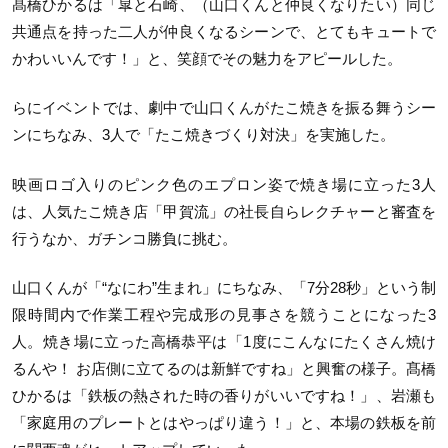
髙橋ひかるは「皐と石崎、（山口くんと仲良くなりたい）同じ
共通点を持った二人が仲良くなるシーンで、とてもキュートで
かわいいんです！」と、笑顔でその魅力をアピールした。
らにイベントでは、劇中で山口くんがたこ焼きを振る舞うシー
ンにちなみ、3人で「たこ焼きづくり対決」を実施した。
映画ロゴ入りのピンク色のエプロン姿で焼き場に立った3人
は、人気たこ焼き店「甲賀流」の社長自らレクチャーと審査を
行うなか、ガチンコ勝負に挑む。
山口くんが「“なにわ”生まれ」にちなみ、「7分28秒」という制
限時間内で作業工程や完成形の見事さを競うことになった3
人。焼き場に立った高橋恭平は「1度にこんなにたくさん焼け
るんや！ お店側に立てるのは新鮮ですね」と興奮の様子。髙橋
ひかるは「鉄板の熱された時の香りがいいですね！」、岩瀬も
「家庭用のプレートとはやっぱり違う！」と、本場の鉄板を前