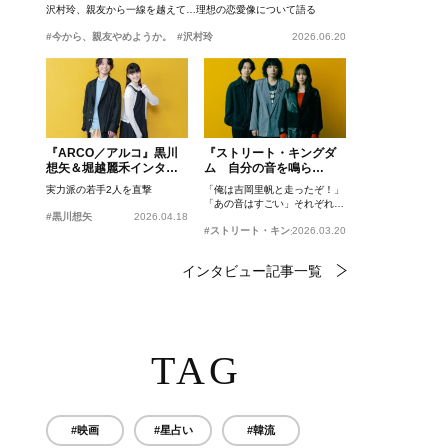
沢村玲、親友から一線を越えて…理想の恋愛像について語る
#今から、親友やめようか。
#沢村玲
2026.06.20
『ARCO／アルコ』黒川
『ストリート・キングダ
想矢＆堀越麗禾インタビ
ム 自分の音を鳴ら
ュー
せ。』峯田和伸、若葉竜
実力派の若手2人を直撃
「俺は吉岡里帆と走ったぞ！」
也、吉岡里帆インタビュ
「あの音はすごい」それぞれの
ー
#黒川想矢
2026.04.18
忘れがたいシーンとは？
#ストリート・キングダム 自分の音を鳴らせ。
2026.03.20
インタビュー記事一覧
TAG
#映画
#星占い
#韓流