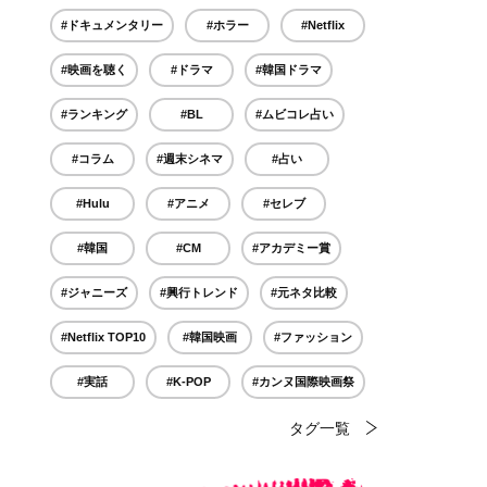
#ドキュメンタリー
#ホラー
#Netflix
#映画を聴く
#ドラマ
#韓国ドラマ
#ランキング
#BL
#ムビコレ占い
#コラム
#週末シネマ
#占い
#Hulu
#アニメ
#セレブ
#韓国
#CM
#アカデミー賞
#ジャニーズ
#興行トレンド
#元ネタ比較
#Netflix TOP10
#韓国映画
#ファッション
#実話
#K-POP
#カンヌ国際映画祭
タグ一覧