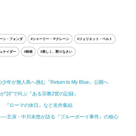
ェーン・フォンダ
#シャーリー・マクレーン
#ジュリエット・ベルト
シュナイダー
#映画
#美しく、黙りなさい
無人島へ挑む『Return to My Blue』公開へ
iiが“詩”で叫ぶ『ある宗教2世の記録』
送 『ローマの休日』など名作集結
——主演・中川未悠が語る『ブルーボーイ事件』の核心