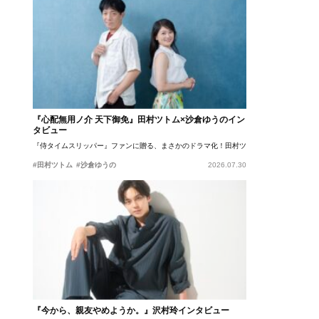
『心配無用ノ介 天下御免』田村ツトム×沙倉ゆうのイン
タビュー
『侍タイムスリッパー』ファンに贈る、まさかのドラマ化！田村ツトム×沙倉ゆうのが語
#田村ツトム
#沙倉ゆうの
2026.07.30
『今から、親友やめようか。』沢村玲インタビュー