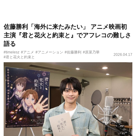
佐藤勝利「海外に来たみたい」 アニメ映画初
主演『君と花火と約束と』でアフレコの難しさ
語る
#timelesz
#アニメ
#アニメーション
#佐藤勝利
#原菜乃華
2026.04.17
#君と花火と約束と