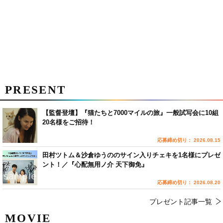
PRESENT
【監督登壇】『猫たちと7000マイルの旅』一般試写会に10組
20名様をご招待！
応募締め切り： 2026.08.15
田村ツトム＆沙倉ゆうののサイン入りチェキを1名様にプレゼ
ント！／『心配無用ノ介 天下御免』
応募締め切り： 2026.08.20
プレゼント記事一覧
MOVIE