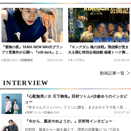
『冒険の夜』TAMA NEW WAVEグラン
『キングダム 魂の決戦』飛信隊が焚き
プリ受賞作が公開へ 『still dark』と同
火を囲む特別企画始動 秘蔵トーク満載
時上映決定
の“キングダムキャンプ”開催
#古川ヒロシ
#髙橋雄祐
2026.08.06
#キングダム
2026.08.06
動画記事一覧
INTERVIEW
『心配無用ノ介 天下御免』田村ツトム×沙倉ゆうのインタビ
ュー
『侍タイムスリッパー』ファンに贈る、まさかのドラマ化！田村ツトム×沙倉ゆうのが語る『心配無用ノ介』撮影秘話
#田村ツトム
#沙倉ゆうの
2026.07.30
『今から、親友やめようか。』沢村玲インタビュー
沢村玲、親友から一線を越えて…理想の恋愛像について語る