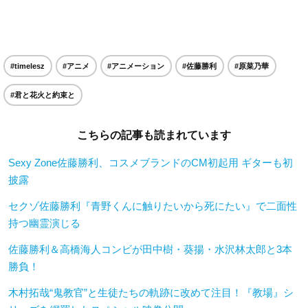
#timelesz
#アニメ
#アニメーション
#佐藤勝利
#原菜乃華
#君と花火と約束と
こちらの記事も読まれています
Sexy Zone佐藤勝利、コスメブランドのCM初起用 ギターも初
披露
セクゾ佐藤勝利『⻘野くんに触りたいから死にたい』で二面性
持つ幽霊演じる
佐藤勝利＆高橋海人コンビが田中樹・葵揚・水沢林太郎と3本
勝負！
木村拓哉“鬼教官”と生徒たちの軌跡に改めて注目！『教場』シ