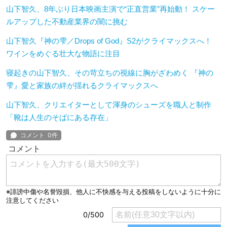
山下智久、8年ぶり日本映画主演で“正直営業”再始動！ スケー
ルアップした不動産業界の闇に挑む
山下智久『神の雫／Drops of God』S2がクライマックスへ！
ワインをめぐる壮大な物語に注目
寝起きの山下智久、その苛立ちの視線に胸がざわめく 『神の
雫』愛と家族の絆が揺れるクライマックスへ
山下智久、クリエイターとして渾身のシューズを職人と制作
「靴は人生のそばにある存在」