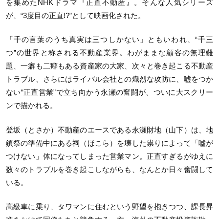
を集めたNHKドラマ『正直不動産』。そんな人気シリーズ
が、“3度目の正直!?”として映画化された。
「千の言葉のうち真実は三つしかない」ともいわれ、“千三
つ”の世界と称される不動産業界。わがままな顧客の無理難
題、一癖も二癖もある資産家の大家、次々と巻き起こる不動産
トラブル、さらにはライバル会社との熾烈な攻防に、嘘をつか
ない“正直営業”で立ち向かう永瀬の奮闘が、ついに大スクリー
ンで描かれる。
登坂（とさか）不動産のエースである永瀬財地（山下）は、地
鎮祭の準備中にある祠（ほこら）を壊した祟りによって「嘘が
つけない」体になってしまった営業マン。正直すぎるがゆえに
数々のトラブルを巻き起こしながらも、なんとか日々奮闘して
いる。
高級車に乗り、タワマンに住むという野望を抱きつつ、課長昇