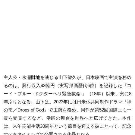
主人公・永瀬財地を演じる山下智久が、日本映画で主演を務め
るのは、興行収入93億円（実写邦画歴代6位）を記録した『コ
ード・ブルー -ドクターヘリ緊急救命-』（18年）以来、実に8
年ぶりとなる。山下は。2023年には日米仏共同制作ドラマ『神
の雫／Drops of God』で主演を務め、同作が第52回国際エミー
賞を受賞するなど、活躍の舞台を世界へと広げてきた。本作
は、来年芸能生活30周年という節目を迎える彼にとって、記念
すべきタイミングで公開される作品となる。