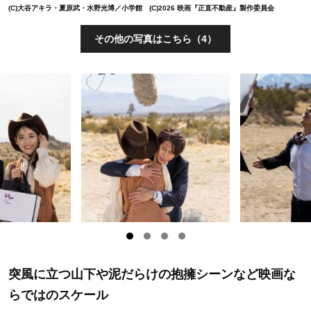
(C)大谷アキラ・夏原武・水野光博／小学館 (C)2026 映画『正直不動産』製作委員会
その他の写真はこちら（4）
突風に立つ山下や泥だらけの抱擁シーンなど映画な
らではのスケール