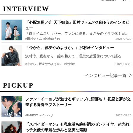
INTERVIEW
『心配無用ノ介 天下御免』田村ツトム×沙倉ゆうのインタビ
ュー
『侍タイムスリッパー』ファンに贈る、まさかのドラマ化！田村ツトム×沙倉ゆうのが語る『心配無用ノ介』撮影秘話
#田村ツトム
#沙倉ゆうの
2026.07.30
『今から、親友やめようか。』沢村玲インタビュー
沢村玲、親友から一線を越えて…理想の恋愛像について語る
#今から、親友やめようか。
#沢村玲
2026.06.20
インタビュー記事一覧
PICKUP
ファン・イニョプが魅せるギャップに沼落ち！ 初恋と夢が交
差する青春ラブストーリー
#U-NEXT
#イ・ヘリ
2026.08.10
『スパイダーマン』も私生活も絶好調のゼンデイヤ、超売れ
っ子女優の華麗な歩みと堅実な素顔