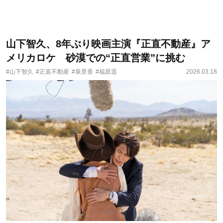
山下智久、8年ぶり映画主演『正直不動産』ア
メリカロケ 砂漠での“正直営業”に挑む
#山下智久
#正直不動産
#泉里香
#福原遥
2026.03.18