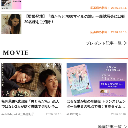
応募締め切り： 2026.08.14
【監督登壇】『猫たちと7000マイルの旅』一般試写会に10組
20名様をご招待！
応募締め切り： 2026.08.15
プレゼント記事一覧
MOVIE
松岡茉優×成田凌『男ともだち』 恋人
はるな愛が初の母親役 トランスジェン
ではない2人が紡ぐ曖昧で切ない予告
ダー当事者の視点で描く青春タイムス
編解禁
リップコメディ
#chilldspot
#三島有紀子
2026.08.10
#LGBTQ＋
2026.08.09
動画記事一覧