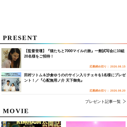
PRESENT
【監督登壇】『猫たちと7000マイルの旅』一般試写会に10組
20名様をご招待！
応募締め切り： 2026.08.15
田村ツトム＆沙倉ゆうののサイン入りチェキを1名様にプレゼ
ント！／『心配無用ノ介 天下御免』
応募締め切り： 2026.08.20
プレゼント記事一覧
MOVIE