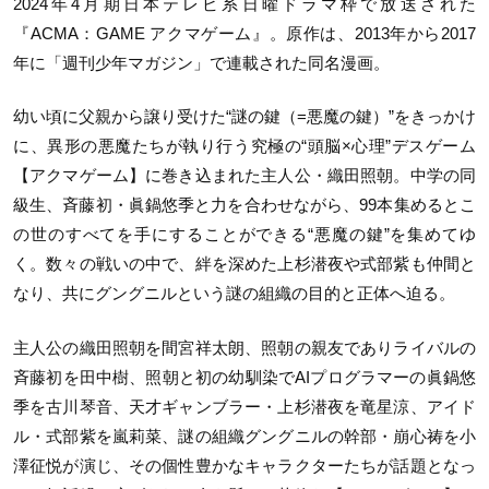
2024年4月期日本テレビ系日曜ドラマ枠で放送された
『ACMA：GAME アクマゲーム』。原作は、2013年から2017
年に「週刊少年マガジン」で連載された同名漫画。
幼い頃に父親から譲り受けた“謎の鍵（=悪魔の鍵）”をきっかけ
に、異形の悪魔たちが執り行う究極の“頭脳×心理”デスゲーム
【アクマゲーム】に巻き込まれた主人公・織田照朝。中学の同
級生、斉藤初・眞鍋悠季と力を合わせながら、99本集めるとこ
の世のすべてを手にすることができる“悪魔の鍵”を集めてゆ
く。数々の戦いの中で、絆を深めた上杉潜夜や式部紫も仲間と
なり、共にグングニルという謎の組織の目的と正体へ迫る。
主人公の織田照朝を間宮祥太朗、照朝の親友でありライバルの
斉藤初を田中樹、照朝と初の幼馴染でAIプログラマーの眞鍋悠
季を古川琴音、天才ギャンブラー・上杉潜夜を竜星涼、アイド
ル・式部紫を嵐莉菜、謎の組織グングニルの幹部・崩心祷を小
澤征悦が演じ、その個性豊かなキャラクターたちが話題となっ