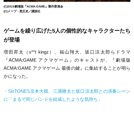
(C)2024劇場版『ACMA:GAME』製作委員会
(C)メーブ・恵広史／講談社
ゲームを繰り広げた5人の個性的なキャラクターたち
が登場
増田昇太（s**t kingz）、福山翔大、坂口涼太郎らドラマ
『ACMA:GAME アクマゲーム』のキャストが、『劇場版
ACMA:GAME アクマゲーム 最後の鍵』に集結することが明ら
かになった。
・SixTONES京本大我、三浦獠太と坂口涼太郎との演奏シーン
に「まるで同じバンドを結成したような気持ち」