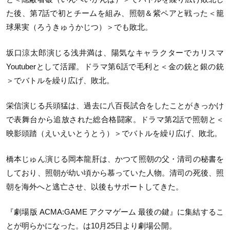
た後、第7話で初とチームを組み、照朝＆紫ペアと戦った＜籠
球果実（ろうきゅうかじつ）＞でも敗北。
坂口涼太郎演じる浅井満は、陽気なキャラクターでカリスマ
Youtuberとして活躍。ドラマ第6話で毛利と＜金の銃と銀の銃
＞でバトルを繰り広げ、敗北。
栄信演じる兵頭猛は、過去に八百長試合をしたことがきっかけ
で表舞台から追放された総合格闘家。ドラマ第2話で照朝と＜
映影頭踏（えいえいとうとう）＞でバトルを繰り広げ、敗北。
橋本じゅん演じる岡本龍肝は、かつて照朝の父・清司の秘書を
しており、照朝が幼い頃から慕っていた人物。清司の死後、照
朝を海外へと逃亡させ、以後もサポートしてきた。
『劇場版 ACMA:GAME アクマゲーム 最後の鍵』に集結するこ
とが明らかになった。は10月25日より劇場公開。