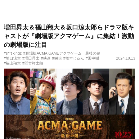
増田昇太＆福山翔大＆坂口涼太郎らドラマ版キ
ャストが『劇場版アクマゲーム』に集結！激動
の劇場版に注目
#s**t kingz
#劇場版ACMA:GAMEアクマゲーム 最後の鍵
#坂口涼太
#増田昇太
#映画
#栄信
#橋本じゅん
#田中樹
2024.10.13
#福山翔大
#間宮祥太朗