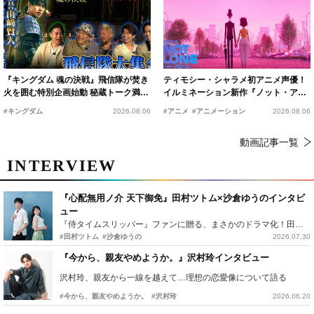
『キングダム 魂の決戦』飛信隊が焚き
ティモシー・シャラメ初アニメ声優！
火を囲む特別企画始動 秘蔵トーク満載
イルミネーション新作『ノット・アロ
の“キングダムキャンプ”開催
ーン』2027年公開決定
#キングダム
2026.08.06
#アニメ
#アニメーション
2026.08.06
動画記事一覧
INTERVIEW
『心配無用ノ介 天下御免』田村ツトム×沙倉ゆうのインタビ
ュー
『侍タイムスリッパー』ファンに贈る、まさかのドラマ化！田村ツトム×沙倉ゆうのが語る『心配無用ノ介』撮影秘話
#田村ツトム
#沙倉ゆうの
2026.07.30
『今から、親友やめようか。』沢村玲インタビュー
沢村玲、親友から一線を越えて…理想の恋愛像について語る
#今から、親友やめようか。
#沢村玲
2026.06.20