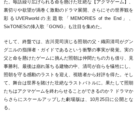
た。毎話繰り広げられる命を懸けた壮絶な【アクマゲーム】、
裏切りや欲望が渦巻く激動のドラマ展開、さらにその世界観を
彩るUVERworldの主題歌「MEMORIES of the End」、
SixTONESの挿入歌「GONG」も注目を集めた。
そして、終盤では、吉川晃司演じる照朝の父・織田清司がグン
グニルの指揮者・ガイドであるという衝撃の事実が発覚。実の
父と命を懸けたゲームに挑んだ照朝は仲間たちの力も借り、見
事勝利。最後は崩れ落ちる建物の中、清司が自らを犠牲にし、
照朝を守る感動のラストを迎え、視聴者から好評を得た。そし
て、舞台は世界を賭けた壮絶なラストバトルに。果たして照朝
たちはアクマゲームを終わらせることができるのか？ ドラマか
らさらにスケールアップした劇場版は、10月25日に公開とな
る。