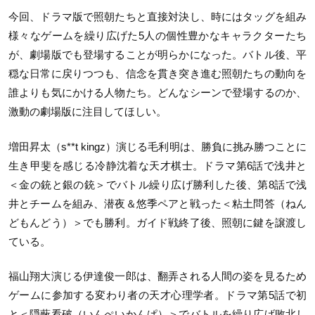
今回、ドラマ版で照朝たちと直接対決し、時にはタッグを組み
様々なゲームを繰り広げた5人の個性豊かなキャラクターたち
が、劇場版でも登場することが明らかになった。バトル後、平
穏な日常に戻りつつも、信念を貫き突き進む照朝たちの動向を
誰よりも気にかける人物たち。どんなシーンで登場するのか、
激動の劇場版に注目してほしい。
増田昇太（s**t kingz）演じる毛利明は、勝負に挑み勝つことに
生き甲斐を感じる冷静沈着な天才棋士。ドラマ第6話で浅井と
＜金の銃と銀の銃＞でバトル繰り広げ勝利した後、第8話で浅
井とチームを組み、潜夜＆悠季ペアと戦った＜粘土問答（ねん
どもんどう）＞でも勝利。ガイド戦終了後、照朝に鍵を譲渡し
ている。
福山翔大演じる伊達俊一郎は、翻弄される人間の姿を見るため
ゲームに参加する変わり者の天才心理学者。ドラマ第5話で初
と＜隠蔽看破（いんぺいかんぱ）＞でバトルを繰り広げ敗北し