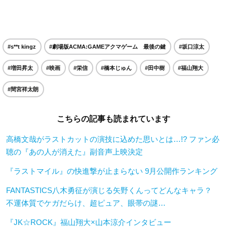
#s**t kingz
#劇場版ACMA:GAMEアクマゲーム 最後の鍵
#坂口涼太
#増田昇太
#映画
#栄信
#橋本じゅん
#田中樹
#福山翔大
#間宮祥太朗
こちらの記事も読まれています
高橋文哉がラストカットの演技に込めた思いとは…!? ファン必
聴の『あの人が消えた』副音声上映決定
『ラストマイル』の快進撃が止まらない 9月公開作ランキング
FANTASTICS八木勇征が演じる矢野くんってどんなキャラ？
不運体質でケガだらけ、超ピュア、眼帯の謎…
『JK☆ROCK』福山翔大×山本涼介インタビュー