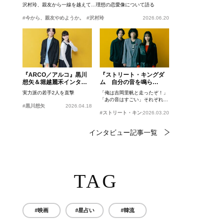
沢村玲、親友から一線を越えて…理想の恋愛像について語る
#今から、親友やめようか。
#沢村玲
2026.06.20
『ARCO／アルコ』黒川
『ストリート・キングダ
想矢＆堀越麗禾インタビ
ム 自分の音を鳴ら
ュー
せ。』峯田和伸、若葉竜
実力派の若手2人を直撃
「俺は吉岡里帆と走ったぞ！」
也、吉岡里帆インタビュ
「あの音はすごい」それぞれの
ー
#黒川想矢
2026.04.18
忘れがたいシーンとは？
#ストリート・キングダム 自分の音を鳴らせ。
2026.03.20
インタビュー記事一覧
TAG
#映画
#星占い
#韓流