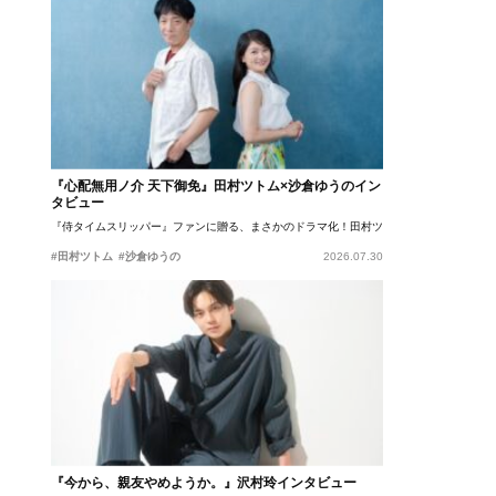
『心配無用ノ介 天下御免』田村ツトム×沙倉ゆうのイン
タビュー
『侍タイムスリッパー』ファンに贈る、まさかのドラマ化！田村ツトム×沙倉ゆうのが語
#田村ツトム
#沙倉ゆうの
2026.07.30
『今から、親友やめようか。』沢村玲インタビュー