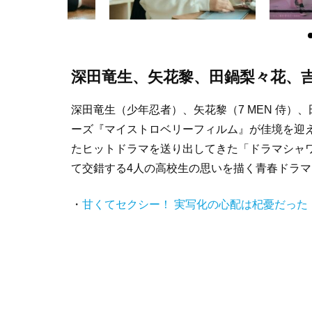
深田竜生、矢花黎、田鍋梨々花、
深田竜生（少年忍者）、矢花黎（7 MEN 侍
ーズ『マイストロベリーフィルム』が佳境を迎
たヒットドラマを送り出してきた「ドラマシャワ
て交錯する4人の高校生の思いを描く青春ドラ
・
甘くてセクシー！ 実写化の心配は杞憂だった