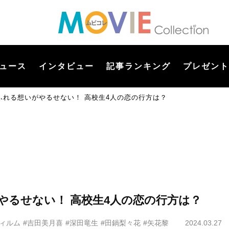
ュース
インタビュー
記事ランキング
プレゼント
ふれる想いがやるせない！ 高校生4人の恋の行方は？
やるせない！ 高校生4人の恋の行方は？
ィルム
#吉田美月喜
#深田竜生
#田鍋梨々花
#矢花黎
2024.03.27