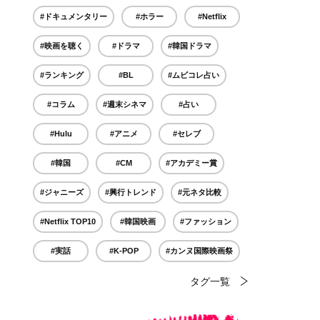
#ドキュメンタリー
#ホラー
#Netflix
#映画を聴く
#ドラマ
#韓国ドラマ
#ランキング
#BL
#ムビコレ占い
#コラム
#週末シネマ
#占い
#Hulu
#アニメ
#セレブ
#韓国
#CM
#アカデミー賞
#ジャニーズ
#興行トレンド
#元ネタ比較
#Netflix TOP10
#韓国映画
#ファッション
#実話
#K-POP
#カンヌ国際映画祭
タグ一覧