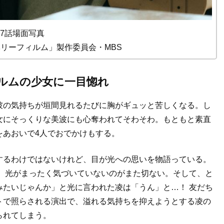
7話場面写真
リーフィルム」製作委員会・MBS
ルムの少女に一目惚れ
彼の気持ちが垣間見れるたびに胸がギュッと苦しくなる。し
女にそっくりな美波にも心奪われてそわそわ。もともと素直
をあおいで4人でおでかけもする。
するわけではないけれど、目が光への思いを物語っている。
！ 光がまったく気づいていないのがまた切ない。そして、と
みたいじゃんか」と光に言われた凌は「うん」と…！ 友だち
トで照らされる演出で、溢れる気持ちを抑えようとする凌の
られてしまう。