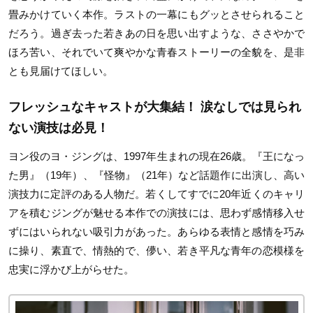
畳みかけていく本作。ラストの一幕にもグッとさせられること
だろう。過ぎ去った若きあの日を思い出すような、ささやかで
ほろ苦い、それでいて爽やかな青春ストーリーの全貌を、是非
とも見届けてほしい。
フレッシュなキャストが大集結！ 涙なしでは見られ
ない演技は必見！
ヨン役のヨ・ジングは、1997年生まれの現在26歳。『王になっ
た男』（19年）、『怪物』（21年）など話題作に出演し、高い
演技力に定評のある人物だ。若くしてすでに20年近くのキャリ
アを積むジングが魅せる本作での演技には、思わず感情移入せ
ずにはいられない吸引力があった。あらゆる表情と感情を巧み
に操り、素直で、情熱的で、儚い、若き平凡な青年の恋模様を
忠実に浮かび上がらせた。