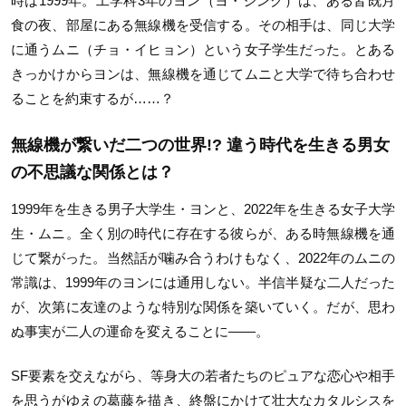
時は1999年。工学科3年のヨン（ヨ・ジング）は、ある皆既月
食の夜、部屋にある無線機を受信する。その相手は、同じ大学
に通うムニ（チョ・イヒョン）という女子学生だった。とある
きっかけからヨンは、無線機を通じてムニと大学で待ち合わせ
ることを約束するが……？
無線機が繋いだ二つの世界!? 違う時代を生きる男女
の不思議な関係とは？
1999年を生きる男子大学生・ヨンと、2022年を生きる女子大学
生・ムニ。全く別の時代に存在する彼らが、ある時無線機を通
じて繋がった。当然話が噛み合うわけもなく、2022年のムニの
常識は、1999年のヨンには通用しない。半信半疑な二人だった
が、次第に友達のような特別な関係を築いていく。だが、思わ
ぬ事実が二人の運命を変えることに――。
SF要素を交えながら、等身大の若者たちのピュアな恋心や相手
を思うがゆえの葛藤を描き、終盤にかけて壮大なカタルシスを