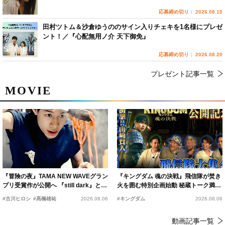
応募締め切り： 2026.08.15
田村ツトム＆沙倉ゆうののサイン入りチェキを1名様にプレゼ
ント！／『心配無用ノ介 天下御免』
応募締め切り： 2026.08.20
プレゼント記事一覧
MOVIE
『冒険の夜』TAMA NEW WAVEグラン
『キングダム 魂の決戦』飛信隊が焚き
プリ受賞作が公開へ 『still dark』と同
火を囲む特別企画始動 秘蔵トーク満載
時上映決定
の“キングダムキャンプ”開催
#古川ヒロシ
#髙橋雄祐
2026.08.06
#キングダム
2026.08.06
動画記事一覧