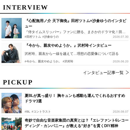
INTERVIEW
『心配無用ノ介 天下御免』田村ツトム×沙倉ゆうのインタビ
ュー
『侍タイムスリッパー』ファンに贈る、まさかのドラマ化！田村ツトム×沙倉ゆうのが語る『心配無用ノ介』撮影秘話
#田村ツトム
#沙倉ゆうの
2026.07.30
『今から、親友やめようか。』沢村玲インタビュー
沢村玲、親友から一線を越えて…理想の恋愛像について語る
#今から、親友やめようか。
#沢村玲
2026.06.20
インタビュー記事一覧
PICKUP
夏BLが真っ盛り！ 胸キュンも感動も運んでくれるおすすめ
ドラマ3選
#BL
#コントラスト
2026.08.07
奇妙で自由な音楽家集団の真実とは？『エレファント6レコー
ディング・カンパニー』が教える“好き”を貫くDIY精神