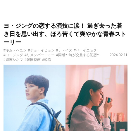
ヨ・ジングの恋する演技に涙！ 過ぎ去った若
き日を思い出す、ほろ苦くて爽やかな青春スト
ーリー
#キム・ヘユン
#チョ・イヒョン
#ナ・イヌ
#ペ・イニョク
#ヨ・ジング
#リメンバー・ミー
#同感〜時が交差する初恋〜
2024.02.11
#週末シネマ
#韓国映画
#韓流