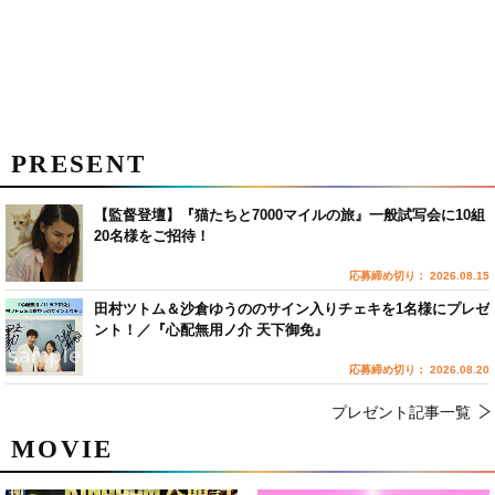
PRESENT
【監督登壇】『猫たちと7000マイルの旅』一般試写会に10組
20名様をご招待！
応募締め切り： 2026.08.15
田村ツトム＆沙倉ゆうののサイン入りチェキを1名様にプレゼ
ント！／『心配無用ノ介 天下御免』
応募締め切り： 2026.08.20
プレゼント記事一覧
MOVIE