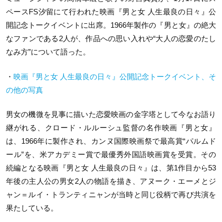
ペースFS汐留にて行われた映画『男と女 人生最良の日々』公
開記念トークイベントに出席。1966年製作の『男と女』の絶大
なファンである2人が、作品への思い入れや“大人の恋愛のたし
なみ方”について語った。
・
映画『男と女 人生最良の日々』公開記念トークイベント、そ
の他の写真
男女の機微を見事に描いた恋愛映画の金字塔として今なお語り
継がれる、クロード・ルルーシュ監督の名作映画『男と女』
は、1966年に製作され、カンヌ国際映画祭で最高賞“パルムド
ール”を、米アカデミー賞で最優秀外国語映画賞を受賞。その
続編となる映画『男と女 人生最良の日々』は、第1作目から53
年後の主人公の男女2人の物語を描き、アヌーク・エーメとジ
ャン＝ルイ・トランティニャンが当時と同じ役柄で再び共演を
果たしている。