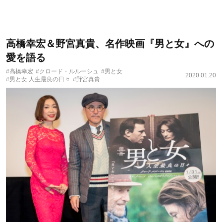
高橋幸宏＆野宮真貴、名作映画『男と女』への
愛を語る
#高橋幸宏
#クロード・ルルーシュ
#男と女
2020.01.20
#男と女 人生最良の日々
#野宮真貴