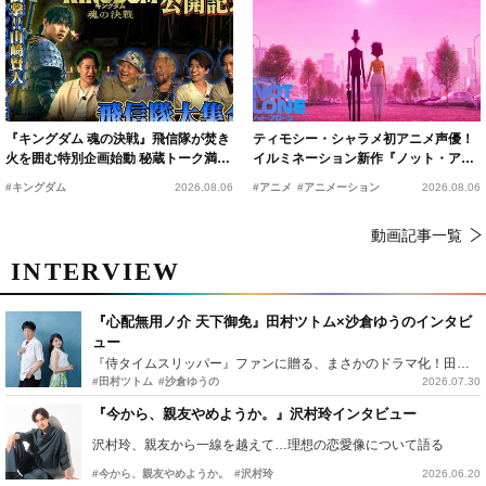
『キングダム 魂の決戦』飛信隊が焚き
ティモシー・シャラメ初アニメ声優！
火を囲む特別企画始動 秘蔵トーク満載
イルミネーション新作『ノット・アロ
の“キングダムキャンプ”開催
ーン』2027年公開決定
#キングダム
2026.08.06
#アニメ
#アニメーション
2026.08.06
動画記事一覧
INTERVIEW
『心配無用ノ介 天下御免』田村ツトム×沙倉ゆうのインタビ
ュー
『侍タイムスリッパー』ファンに贈る、まさかのドラマ化！田村ツトム×沙倉ゆうのが語る『心配無用ノ介』撮影秘話
#田村ツトム
#沙倉ゆうの
2026.07.30
『今から、親友やめようか。』沢村玲インタビュー
沢村玲、親友から一線を越えて…理想の恋愛像について語る
#今から、親友やめようか。
#沢村玲
2026.06.20