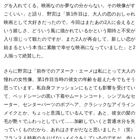
グを入れてくる。映画なのか夢なの分からない。その映像がす
ごくいい」と語り、野宮は「第1作目は、大人の恋のおしゃれ
映画として大好きだったので。今回はまたあの2人に会えると
いう嬉しさ、どういう風に描かれているかという期待と不安が
入り混じって観たのですが、また2人が再会して、新しい恋が
始まるという本当に素敵で幸せな映画になっていました」と2
人揃って絶賛した。
さらに野宮は「前作でのアヌーク・エーメは私にとって大人の
憧れの女性像。第1作目当時の彼女の年齢を超えた今でもそう
思っています。私自身ファッションにもとても影響を受けてい
て、ベッドシーンの黒い下着やムートンコート、シンプルなセ
ーター、センターパーツのボブヘア、クラシックなアイライン
メイクとか、ちょっと意識しているんです。あと、彼女の髪の
毛が艶々でふわっとしていて……加齢していくと普通水分を失
っていくものだから、あれはさすがだなと思いました！（笑）
フランス人特有のさりげないメイクをしているのですが、赤い