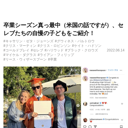
卒業シーズン真っ最中（米国の話ですが）、セ
レブたちの自慢の子どもをご紹介！
#キャサリン・ゼタ・ジョーンズ
#グウィネス・パルトロウ
#クリス・マーティン
#クリス・ロビンソン
#ケイト・ハドソン
#コールドプレイ
#セレブ
#ハリウッド
#ブラック・クロウズ
2022.06.14
#マイケル・ダグラス
#ライアン・フィリップ
#リース・ウィザースプーン
#卒業