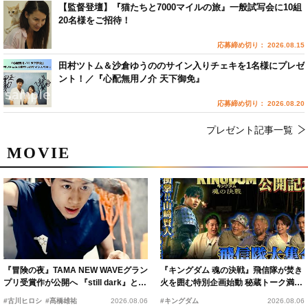
【監督登壇】『猫たちと7000マイルの旅』一般試写会に10組
20名様をご招待！
応募締め切り： 2026.08.15
田村ツトム＆沙倉ゆうののサイン入りチェキを1名様にプレゼ
ント！／『心配無用ノ介 天下御免』
応募締め切り： 2026.08.20
プレゼント記事一覧
MOVIE
『冒険の夜』TAMA NEW WAVEグラン
『キングダム 魂の決戦』飛信隊が焚き
プリ受賞作が公開へ 『still dark』と同
火を囲む特別企画始動 秘蔵トーク満載
時上映決定
の“キングダムキャンプ”開催
#古川ヒロシ
#髙橋雄祐
2026.08.06
#キングダム
2026.08.06