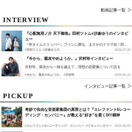
動画記事一覧
INTERVIEW
『心配無用ノ介 天下御免』田村ツトム×沙倉ゆうのインタビ
ュー
『侍タイムスリッパー』ファンに贈る、まさかのドラマ化！田村ツトム×沙倉ゆうのが語る『心配無用ノ介』撮影秘話
#田村ツトム
#沙倉ゆうの
2026.07.30
『今から、親友やめようか。』沢村玲インタビュー
沢村玲、親友から一線を越えて…理想の恋愛像について語る
#今から、親友やめようか。
#沢村玲
2026.06.20
インタビュー記事一覧
PICKUP
奇妙で自由な音楽家集団の真実とは？『エレファント6レコー
ディング・カンパニー』が教える“好き”を貫くDIY精神
#エレファント6レコーディング・カンパニー
#ドキュメンタリー
2026.08.05