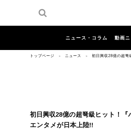
ニュース・コラム
動画ニ
トップページ
ニュース
初日興収28億の超弩
＞
＞
初日興収28億の超弩級ヒット！
エンタメが日本上陸!!