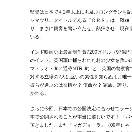
監督は日本でも2年以上にも及ぶロングランを記
ャマウリ。タイトルである『ＲＲＲ』は、Rise（蜂
り、まさに観客を奮い立たせ、熱狂させ、現在
いる。
インド映画史上最高制作費7200万ドル（97億
のインド。英国軍に捕らわれた村の少女を救い出
マ・ラオ・Jr.／通称NTR.Jr）と、英国の警
対する立場の2人は互いの素性を知らぬまま唯
彼らが選ぶのは友情か？ 使命か？ 家族、誇り
かれる。
さらに今回、日本での公開決定に合わせてラー
本で公開されることが本当に嬉しいです！ 『
頂きました。また『マガディーラ』（09年）や