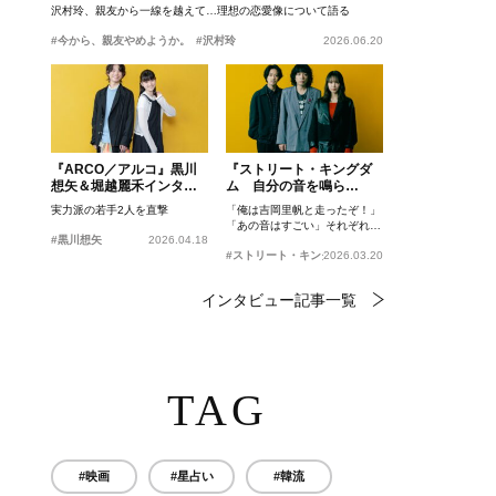
沢村玲、親友から一線を越えて…理想の恋愛像について語る
#今から、親友やめようか。
#沢村玲
2026.06.20
『ARCO／アルコ』黒川
『ストリート・キングダ
想矢＆堀越麗禾インタビ
ム 自分の音を鳴ら
ュー
せ。』峯田和伸、若葉竜
実力派の若手2人を直撃
「俺は吉岡里帆と走ったぞ！」
也、吉岡里帆インタビュ
「あの音はすごい」それぞれの
ー
#黒川想矢
2026.04.18
忘れがたいシーンとは？
#ストリート・キングダム 自分の音を鳴らせ。
2026.03.20
インタビュー記事一覧
TAG
#映画
#星占い
#韓流