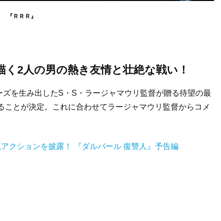
『ＲＲＲ』
描く2人の男の熱き友情と壮絶な戦い！
ーズを生み出したS・S・ラージャマウリ監督が贈る待望の最
れることが決定。これに合わせてラージャマウリ監督からコメ
絶アクションを披露！ 『ダルバール 復讐人』予告編