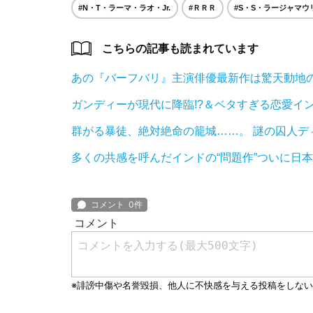
#N・T・ラーマ・ラオ・Jr.
#ＲＲＲ
#S・S・ラージャマウ
こちらの記事も読まれています
あの『バーフバリ』主演俳優最新作は驚天動地
ガンディーが現代に降臨!?＆ベタすぎる恋愛イ
群がる暴徒、絶対絶命の籠城……。 謎の囚人
多くの共感を呼んだインドの“問題作”ついに日