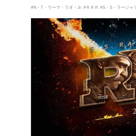
#N・T・ラーマ・ラオ・Jr.
#ＲＲＲ
#S・S・ラージャ