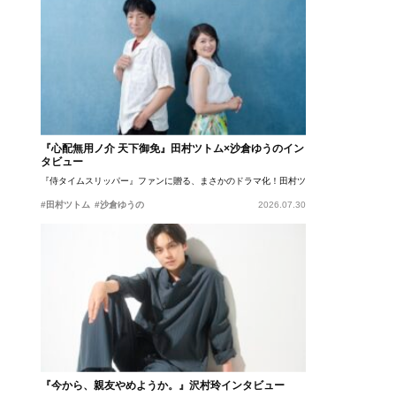
『心配無用ノ介 天下御免』田村ツトム×沙倉ゆうのイン
タビュー
『侍タイムスリッパー』ファンに贈る、まさかのドラマ化！田村ツトム×沙倉ゆうのが語
#田村ツトム
#沙倉ゆうの
2026.07.30
『今から、親友やめようか。』沢村玲インタビュー