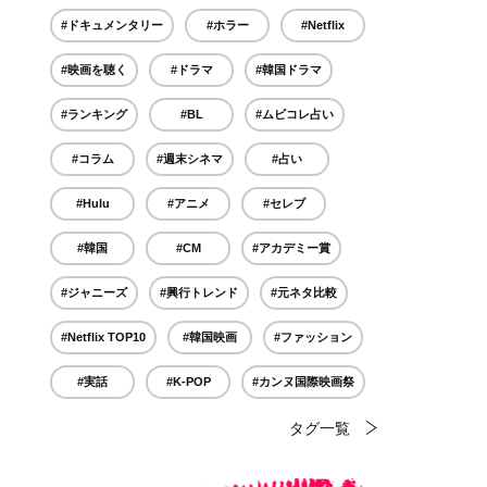
#ドキュメンタリー
#ホラー
#Netflix
#映画を聴く
#ドラマ
#韓国ドラマ
#ランキング
#BL
#ムビコレ占い
#コラム
#週末シネマ
#占い
#Hulu
#アニメ
#セレブ
#韓国
#CM
#アカデミー賞
#ジャニーズ
#興行トレンド
#元ネタ比較
#Netflix TOP10
#韓国映画
#ファッション
#実話
#K-POP
#カンヌ国際映画祭
タグ一覧