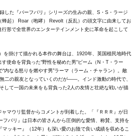
録した『バーフバリ』シリーズの生みの親、S・S・ラージ
起） Roar（咆哮） Revolt（反乱）の頭文字に由来してお
進行形で全世界のエンターテインメント史に革命を起こして
円）を掛けて描かれる本作の舞台は、1920年、英国植民地時代
す使命を背負った“野性を秘めた男“ビーム（N・T・ラー
察官で“内なる怒りを燃やす男”ラーマ（ラーム・チャラン）。敵
一無二の親友となっていくのだが――。インド激動の時代で、
、そして一国の未来をも背負った2人の友情と壮絶な戦いが描
ジャマウリ監督からコメントが到着した。「『ＲＲＲ』が日
バーフバリ』は日本の皆さんから圧倒的な愛情、称賛、支持を
『マッキー』（12年）も深い愛のお陰で良い成績を収めるこ