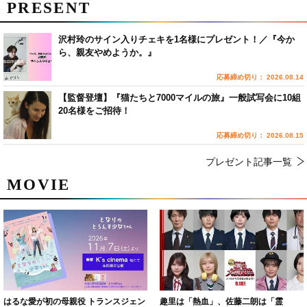
PRESENT
沢村玲のサイン入りチェキを1名様にプレゼント！／『今か
ら、親友やめようか。』
応募締め切り： 2026.08.14
【監督登壇】『猫たちと7000マイルの旅』一般試写会に10組
20名様をご招待！
応募締め切り： 2026.08.15
プレゼント記事一覧
MOVIE
はるな愛が初の母親役 トランスジェン
趣里は「熱血」、佐藤二朗は「霊