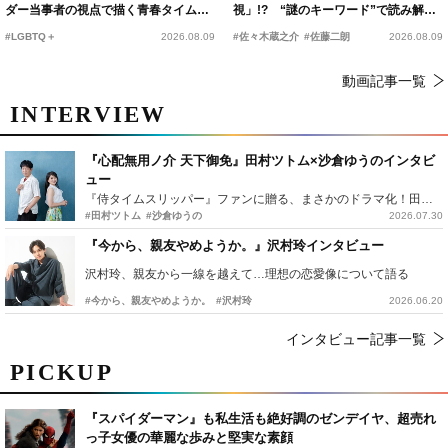
ダー当事者の視点で描く青春タイムス
視」!? “謎のキーワード”で読み解く
リップコメディ
『踊る大捜査線 N.E.W.』新メンバー
#LGBTQ＋
2026.08.09
#佐々木蔵之介
#佐藤二朗
2026.08.09
動画記事一覧
INTERVIEW
『心配無用ノ介 天下御免』田村ツトム×沙倉ゆうのインタビ
ュー
『侍タイムスリッパー』ファンに贈る、まさかのドラマ化！田村ツトム×沙倉ゆうのが語る『心配無用ノ介』撮影秘話
#田村ツトム
#沙倉ゆうの
2026.07.30
『今から、親友やめようか。』沢村玲インタビュー
沢村玲、親友から一線を越えて…理想の恋愛像について語る
#今から、親友やめようか。
#沢村玲
2026.06.20
インタビュー記事一覧
PICKUP
『スパイダーマン』も私生活も絶好調のゼンデイヤ、超売れ
っ子女優の華麗な歩みと堅実な素顔