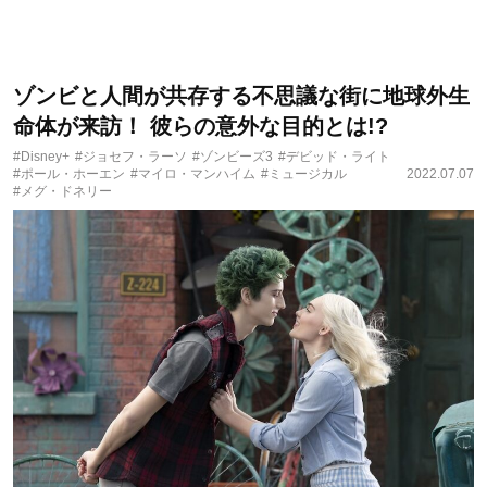
ゾンビと人間が共存する不思議な街に地球外生
命体が来訪！ 彼らの意外な目的とは!?
#Disney+
#ジョセフ・ラーソ
#ゾンビーズ3
#デビッド・ライト
#ポール・ホーエン
#マイロ・マンハイム
#ミュージカル
2022.07.07
#メグ・ドネリー