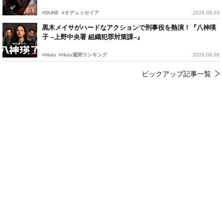
#DUNE
#オデュッセイア
2026.08.09
黒木メイサがハードなアクションで刑事役を熱演！『八神瑛
子 –上野中央署 組織犯罪対策課–』
#Hulu
#Hulu週間ランキング
2026.08.08
ピックアップ記事一覧