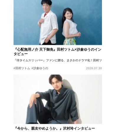
『心配無用ノ介 天下御免』田村ツトム×沙倉ゆうのイン
タビュー
『侍タイムスリッパー』ファンに贈る、まさかのドラマ化！田村ツトム×沙倉ゆうのが語
#田村ツトム
#沙倉ゆうの
2026.07.30
『今から、親友やめようか。』沢村玲インタビュー