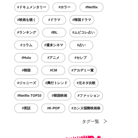
#ドキュメンタリー
#ホラー
#Netflix
#映画を聴く
#ドラマ
#韓国ドラマ
#ランキング
#BL
#ムビコレ占い
#コラム
#週末シネマ
#占い
#Hulu
#アニメ
#セレブ
#韓国
#CM
#アカデミー賞
#ジャニーズ
#興行トレンド
#元ネタ比較
#Netflix TOP10
#韓国映画
#ファッション
#実話
#K-POP
#カンヌ国際映画祭
タグ一覧