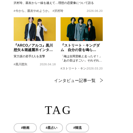
沢村玲、親友から一線を越えて…理想の恋愛像について語る
#今から、親友やめようか。
#沢村玲
2026.06.20
『ARCO／アルコ』黒川
『ストリート・キングダ
想矢＆堀越麗禾インタビ
ム 自分の音を鳴ら
ュー
せ。』峯田和伸、若葉竜
実力派の若手2人を直撃
「俺は吉岡里帆と走ったぞ！」
也、吉岡里帆インタビュ
「あの音はすごい」それぞれの
ー
#黒川想矢
2026.04.18
忘れがたいシーンとは？
#ストリート・キングダム 自分の音を鳴らせ。
2026.03.20
インタビュー記事一覧
TAG
#映画
#星占い
#韓流