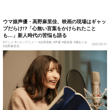
ウマ娘声優・高野麻里佳、映画の現場はギャッ
プだらけ!?「心無い言葉をかけられたこと
も…」新人時代の苦悩も語る
#アニメ
#ハケンアニメ！
#吉岡里帆
#声優
#梶裕貴
#潘めぐみ
2022.05.27
#高野麻里佳