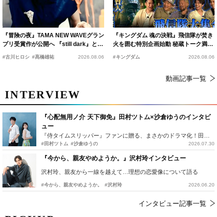
『冒険の夜』TAMA NEW WAVEグラン
『キングダム 魂の決戦』飛信隊が焚き
プリ受賞作が公開へ 『still dark』と同
火を囲む特別企画始動 秘蔵トーク満載
時上映決定
の“キングダムキャンプ”開催
#古川ヒロシ
#髙橋雄祐
2026.08.06
#キングダム
2026.08.06
動画記事一覧
INTERVIEW
『心配無用ノ介 天下御免』田村ツトム×沙倉ゆうのインタビ
ュー
『侍タイムスリッパー』ファンに贈る、まさかのドラマ化！田村ツトム×沙倉ゆうのが語る『心配無用ノ介』撮影秘話
#田村ツトム
#沙倉ゆうの
2026.07.30
『今から、親友やめようか。』沢村玲インタビュー
沢村玲、親友から一線を越えて…理想の恋愛像について語る
#今から、親友やめようか。
#沢村玲
2026.06.20
インタビュー記事一覧