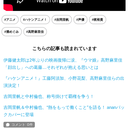
#アニメ
#ハケンアニメ！
#吉岡里帆
#声優
#梶裕貴
#潘めぐみ
#高野麻里佳
こちらの記事も読まれています
伊藤健太郎は2年ぶりの映画復帰に涙、『ウマ娘』高野麻里佳
「顔出し」への葛藤…それぞれが抱える思いとは
『ハケンアニメ！』工藤阿須加、小野花梨、高野麻里佳らの出
演決定！
吉岡里帆と中村倫也、称号掛けて覇権を争う！
吉岡里帆＆中村倫也、“熱をもって働くこと”を語る！ ananバッ
クカバーに登場