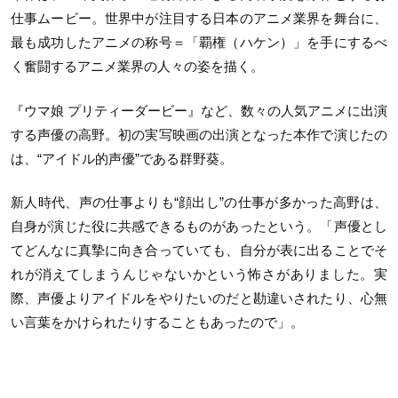
仕事ムービー。世界中が注目する日本のアニメ業界を舞台に、
最も成功したアニメの称号＝「覇権（ハケン）」を手にするべ
く奮闘するアニメ業界の人々の姿を描く。
『ウマ娘 プリティーダービー』など、数々の人気アニメに出演
する声優の高野。初の実写映画の出演となった本作で演じたの
は、“アイドル的声優”である群野葵。
新人時代、声の仕事よりも“顔出し”の仕事が多かった高野は、
自身が演じた役に共感できるものがあったという。「声優とし
てどんなに真摯に向き合っていても、自分が表に出ることでそ
れが消えてしまうんじゃないかという怖さがありました。実
際、声優よりアイドルをやりたいのだと勘違いされたり、心無
い言葉をかけられたりすることもあったので」。