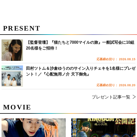
PRESENT
【監督登壇】『猫たちと7000マイルの旅』一般試写会に10組
20名様をご招待！
応募締め切り： 2026.08.15
田村ツトム＆沙倉ゆうののサイン入りチェキを1名様にプレゼ
ント！／『心配無用ノ介 天下御免』
応募締め切り： 2026.08.20
プレゼント記事一覧
MOVIE