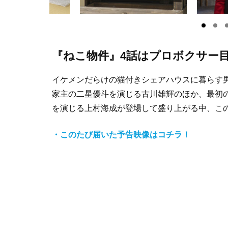
『ねこ物件』4話はプロボクサー
イケメンだらけの猫付きシェアハウスに暮らす
家主の二星優斗を演じる古川雄輝のほか、最初
を演じる上村海成が登場して盛り上がる中、こ
・このたび届いた予告映像はコチラ！