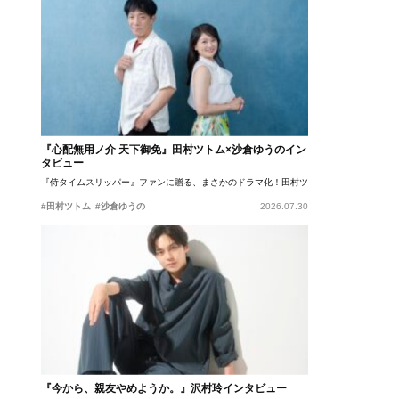
『心配無用ノ介 天下御免』田村ツトム×沙倉ゆうのイン
タビュー
『侍タイムスリッパー』ファンに贈る、まさかのドラマ化！田村ツトム×沙倉ゆうのが語
#田村ツトム
#沙倉ゆうの
2026.07.30
『今から、親友やめようか。』沢村玲インタビュー