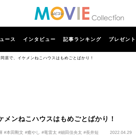
ュース
インタビュー
記事ランキング
プレゼント
”と同居で、イケメンねこハウスはもめごとばかり！
イケメンねこハウスはもめごとばかり！
輝
#本田剛文
#癒やし
#竜雷太
#細田佳央太
#長井短
2022.04.29