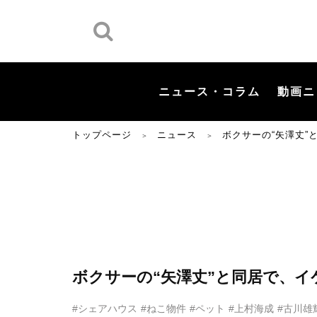
ニュース・コラム
動画ニ
トップページ
ニュース
ボクサーの“矢澤丈
＞
＞
ボクサーの“矢澤丈”と同居で、
#シェアハウス
#ねこ物件
#ペット
#上村海成
#古川雄