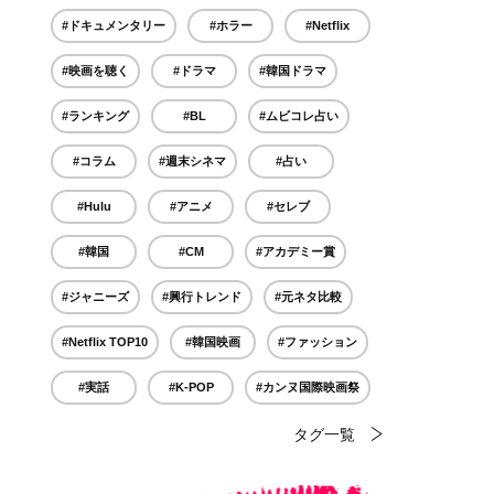
#ドキュメンタリー
#ホラー
#Netflix
#映画を聴く
#ドラマ
#韓国ドラマ
#ランキング
#BL
#ムビコレ占い
#コラム
#週末シネマ
#占い
#Hulu
#アニメ
#セレブ
#韓国
#CM
#アカデミー賞
#ジャニーズ
#興行トレンド
#元ネタ比較
#Netflix TOP10
#韓国映画
#ファッション
#実話
#K-POP
#カンヌ国際映画祭
タグ一覧