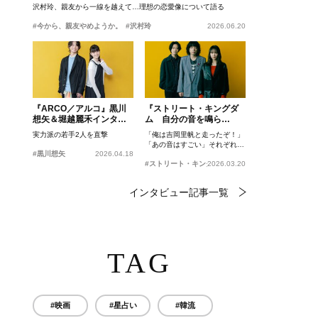
沢村玲、親友から一線を越えて…理想の恋愛像について語る
#今から、親友やめようか。
#沢村玲
2026.06.20
『ARCO／アルコ』黒川
『ストリート・キングダ
想矢＆堀越麗禾インタビ
ム 自分の音を鳴ら
ュー
せ。』峯田和伸、若葉竜
実力派の若手2人を直撃
「俺は吉岡里帆と走ったぞ！」
也、吉岡里帆インタビュ
「あの音はすごい」それぞれの
ー
#黒川想矢
2026.04.18
忘れがたいシーンとは？
#ストリート・キングダム 自分の音を鳴らせ。
2026.03.20
インタビュー記事一覧
TAG
#映画
#星占い
#韓流