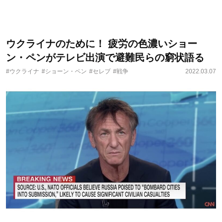
ウクライナのために！ 疲労の色濃いショー
ン・ペンがテレビ出演で避難民らの窮状語る
#ウクライナ
#ショーン・ペン
#セレブ
#戦争
2022.03.07