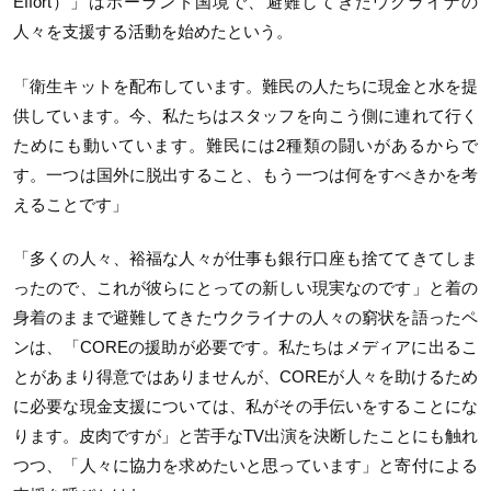
Effort）」はポーランド国境で、避難してきたウクライナの
人々を支援する活動を始めたという。
「衛生キットを配布しています。難民の人たちに現金と水を提
供しています。今、私たちはスタッフを向こう側に連れて行く
ためにも動いています。難民には2種類の闘いがあるからで
す。一つは国外に脱出すること、もう一つは何をすべきかを考
えることです」
「多くの人々、裕福な人々が仕事も銀行口座も捨ててきてしま
ったので、これが彼らにとっての新しい現実なのです」と着の
身着のままで避難してきたウクライナの人々の窮状を語ったペ
ンは、「COREの援助が必要です。私たちはメディアに出るこ
とがあまり得意ではありませんが、COREが人々を助けるため
に必要な現金支援については、私がその手伝いをすることにな
ります。皮肉ですが」と苦手なTV出演を決断したことにも触れ
つつ、「人々に協力を求めたいと思っています」と寄付による