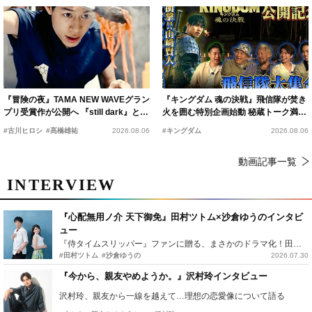
『冒険の夜』TAMA NEW WAVEグラン
『キングダム 魂の決戦』飛信隊が焚き
プリ受賞作が公開へ 『still dark』と同
火を囲む特別企画始動 秘蔵トーク満載
時上映決定
の“キングダムキャンプ”開催
#古川ヒロシ
#髙橋雄祐
2026.08.06
#キングダム
2026.08.06
動画記事一覧
INTERVIEW
『心配無用ノ介 天下御免』田村ツトム×沙倉ゆうのインタビ
ュー
『侍タイムスリッパー』ファンに贈る、まさかのドラマ化！田村ツトム×沙倉ゆうのが語る『心配無用ノ介』撮影秘話
#田村ツトム
#沙倉ゆうの
2026.07.30
『今から、親友やめようか。』沢村玲インタビュー
沢村玲、親友から一線を越えて…理想の恋愛像について語る