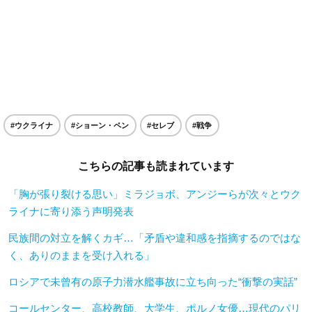
#ウクライナ
#ショーン・ペン
#セレブ
#戦争
こちらの記事も読まれています
「胸が張り裂ける思い」ミラジョボ、アンジーらが次々とウク
ライナに寄り添う声明発表
民族間の対立を解くカギ…「矛盾や違和感を指摘するのではな
く、ありのままを受け入れる」
ロシアで未曾有の原子力潜水艦事故に立ち向った“衝撃の実話”
コールセンター、高校教師、大学生、ポルノ女優…現代のパリ