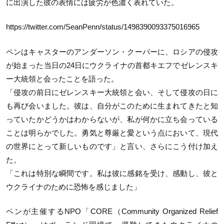
に出演した彼の表情には疲労が色濃く表れていた。
https://twitter.com/SeanPenn/status/1498390093375016965
ペンはキャスターのアンダーソン・クーパーに、ロシアの侵攻
が始まった当日の24日にウクライナの首都キエフでゼレンスキ
ー大統領と会ったことを語った。
「侵攻の前日にゼレンスキー大統領と会い、そして侵攻の日に
も再び会いました。彼は、自分がこのために生まれてきたと知
っていたかどうかはわからないが、私が何かに立ち会っている
ことは明らかでした。勇気と尊厳と愛という点において、現代
の世界にとって新しいものです」と言い、さらにこう付け加え
た。
「これは特別な瞬間です。私は彼に感銘を受け、感動し、彼と
ウクライナのために恐怖を感じました」
ペンが主催するNPO「CORE（Community Organized Relief