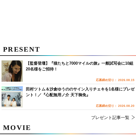
PRESENT
【監督登壇】『猫たちと7000マイルの旅』一般試写会に10組
20名様をご招待！
応募締め切り： 2026.08.15
田村ツトム＆沙倉ゆうののサイン入りチェキを1名様にプレゼ
ント！／『心配無用ノ介 天下御免』
応募締め切り： 2026.08.20
プレゼント記事一覧
MOVIE