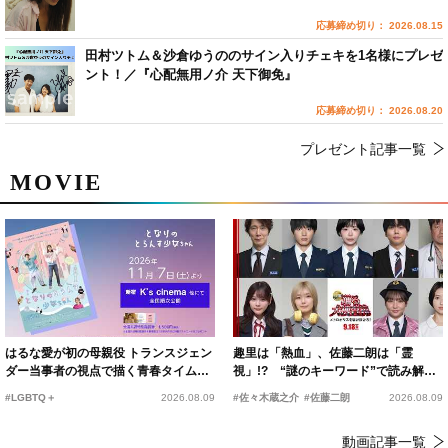
応募締め切り： 2026.08.15
田村ツトム＆沙倉ゆうののサイン入りチェキを1名様にプレゼ
ント！／『心配無用ノ介 天下御免』
応募締め切り： 2026.08.20
プレゼント記事一覧
MOVIE
はるな愛が初の母親役 トランスジェン
趣里は「熱血」、佐藤二朗は「霊
ダー当事者の視点で描く青春タイムス
視」!? “謎のキーワード”で読み解く
リップコメディ
『踊る大捜査線 N.E.W.』新メンバー
#LGBTQ＋
2026.08.09
#佐々木蔵之介
#佐藤二朗
2026.08.09
動画記事一覧