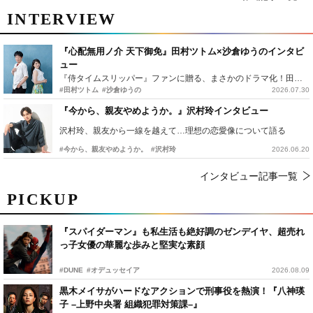
INTERVIEW
『心配無用ノ介 天下御免』田村ツトム×沙倉ゆうのインタビ
ュー
『侍タイムスリッパー』ファンに贈る、まさかのドラマ化！田村ツトム×沙倉ゆうのが語る『心配無用ノ介』撮影秘話
#田村ツトム
#沙倉ゆうの
2026.07.30
『今から、親友やめようか。』沢村玲インタビュー
沢村玲、親友から一線を越えて…理想の恋愛像について語る
#今から、親友やめようか。
#沢村玲
2026.06.20
インタビュー記事一覧
PICKUP
『スパイダーマン』も私生活も絶好調のゼンデイヤ、超売れ
っ子女優の華麗な歩みと堅実な素顔
#DUNE
#オデュッセイア
2026.08.09
黒木メイサがハードなアクションで刑事役を熱演！『八神瑛
子 –上野中央署 組織犯罪対策課–』