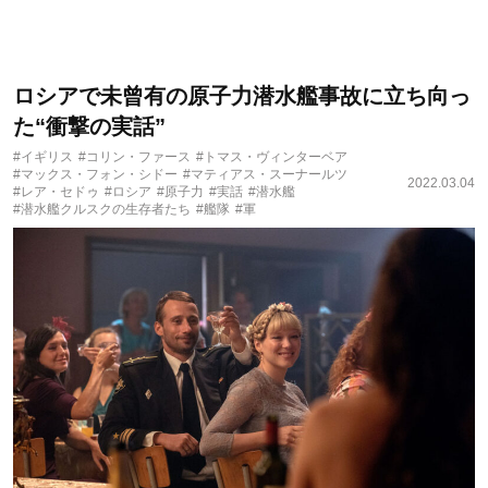
ロシアで未曾有の原子力潜水艦事故に立ち向っ
た“衝撃の実話”
#イギリス
#コリン・ファース
#トマス・ヴィンターベア
#マックス・フォン・シドー
#マティアス・スーナールツ
2022.03.04
#レア・セドゥ
#ロシア
#原子力
#実話
#潜水艦
#潜水艦クルスクの生存者たち
#艦隊
#軍