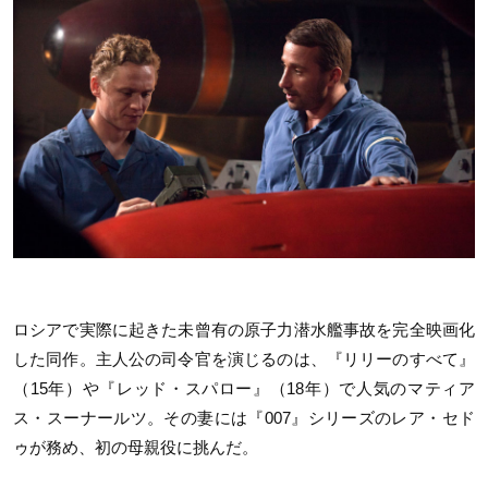
ロシアで実際に起きた未曾有の原子力潜水艦事故を完全映画化
した同作。主人公の司令官を演じるのは、『リリーのすべて』
（15年）や『レッド・スパロー』（18年）で人気のマティア
ス・スーナールツ。その妻には『007』シリーズのレア・セド
ゥが務め、初の母親役に挑んだ。