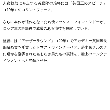
人命救助に奔走する英艦隊の准将には『英国王のスピーチ』
（10年）のコリン・ファース。
さらに本作が遺作となった名優マックス・フォン・シドーが、
ロシア軍の幹部役で威厳のある演技を披露している。
監督には『アナザーラウンド』（20年）でアカデミー賞国際長
編映画賞を受賞したトマス・ヴィンターベア。潜水艦クルスク
に運命を翻弄された名もなき男たちの実話を、極上のエンタテ
インメントへと昇華させた。