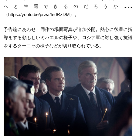
へと生還できるのだろうか……
（https://youtu.be/prwa4edRzDM）。
予告編にあわせ、同作の場面写真が追加公開。熱心に後輩に指
導をする頼もしいミハエルの様子や、ロシア軍に対し強く抗議
をするターニャの様子などが切り取られている。