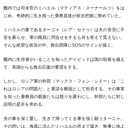
艦内では司令官のミハエル（マティアス・スーナールツ）をは
じめ、奇跡的に生き残った乗務員達が状況把握に努めていた。
ミハエルの妻であるターニャ（レア・セドゥ）は夫の安否に不
安を募らせ、軍の職員に問合せをするも何も答えて貰えない。
そんな絶望な状況の中、救出部隊にSOSのサインが届く。
艦内に生存者がいることを知ったデイビッドは国の垣根を越え
て、英国からも救出応援の要望をする。
しかし、ロシア軍の幹部（マックス・フォン・シドー）は「こ
れはロシアの問題だ」と要請を断固として拒否する。その事実
を知った乗務員の親族たちは怒りを露わにし、幹部たちに対し
説明の是非を求める。
夫の事を深く愛し、生きて帰ってくる事を強く願うターニャ。
その想いは、海底に沈んだミハエルの所まで届き、無事に地上