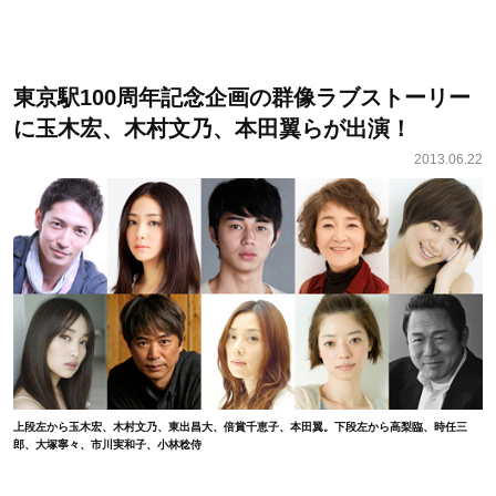
東京駅100周年記念企画の群像ラブストーリー
に玉木宏、木村文乃、本田翼らが出演！
2013.06.22
上段左から玉木宏、木村文乃、東出昌大、倍賞千恵子、本田翼。下段左から高梨臨、時任三
郎、大塚寧々、市川実和子、小林稔侍