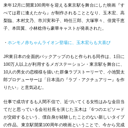
来年12月に開業100周年を迎える東京駅を舞台にした映画『す
べては君に逢えたから』が制作されることとなり、玉木宏、高
梨臨、木村文乃、市川実和子、時任三郎、大塚寧々、倍賞千恵
子、本田翼、小林稔侍ら豪華キャストが発表された。
・
ホンモノ赤ちゃんライオン登場に、玉木宏らも大喜び
JR東日本の全面的バックアップのもと作られる同作は、1日に
100万人以上が利用するメガステーション・東京駅を舞台に、
10人の男女の恋模様を描いた群像ラブストーリーで、小池賢太
郎プロデューサーは「日本流の『ラブ・アクチュアリー』を作
りたい」と意気込む。
仕事で成功するも人間不信で、近づいてくる女性はみな金目当
てだと思っている会社社長を演じた玉木は「6つのエピソード
が交錯するという、僕自身が経験したことのない新しいタイプ
の作品。東京駅開業100周年の映画ということで、今から完成