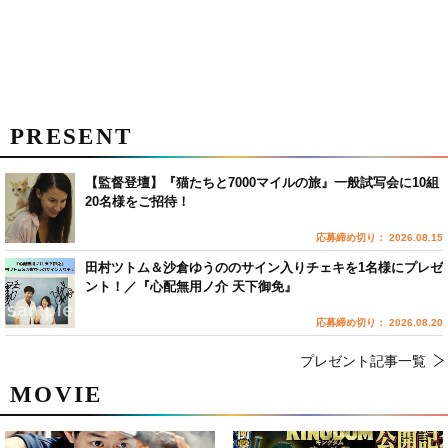
PRESENT
【監督登壇】『猫たちと7000マイルの旅』一般試写会に10組
20名様をご招待！
応募締め切り： 2026.08.15
田村ツトム＆沙倉ゆうののサイン入りチェキを1名様にプレゼ
ント！／『心配無用ノ介 天下御免』
応募締め切り： 2026.08.20
プレゼント記事一覧
MOVIE