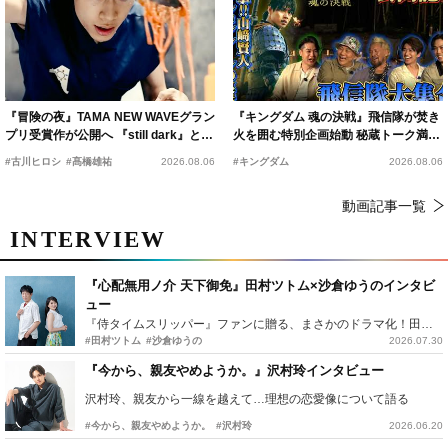
『冒険の夜』TAMA NEW WAVEグラン
『キングダム 魂の決戦』飛信隊が焚き
プリ受賞作が公開へ 『still dark』と同
火を囲む特別企画始動 秘蔵トーク満載
時上映決定
の“キングダムキャンプ”開催
#古川ヒロシ
#髙橋雄祐
2026.08.06
#キングダム
2026.08.06
動画記事一覧
INTERVIEW
『心配無用ノ介 天下御免』田村ツトム×沙倉ゆうのインタビ
ュー
『侍タイムスリッパー』ファンに贈る、まさかのドラマ化！田村ツトム×沙倉ゆうのが語る『心配無用ノ介』撮影秘話
#田村ツトム
#沙倉ゆうの
2026.07.30
『今から、親友やめようか。』沢村玲インタビュー
沢村玲、親友から一線を越えて…理想の恋愛像について語る
#今から、親友やめようか。
#沢村玲
2026.06.20