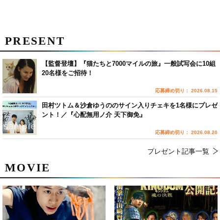
PRESENT
【監督登壇】『猫たちと7000マイルの旅』一般試写会に10組
20名様をご招待！
応募締め切り： 2026.08.15
田村ツトム＆沙倉ゆうののサイン入りチェキを1名様にプレゼ
ント！／『心配無用ノ介 天下御免』
応募締め切り： 2026.08.20
プレゼント記事一覧
MOVIE