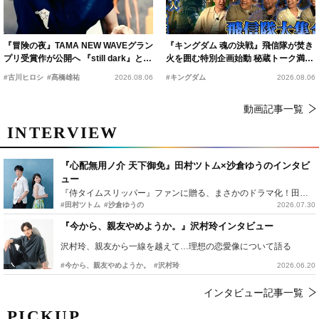
『冒険の夜』TAMA NEW WAVEグラン
『キングダム 魂の決戦』飛信隊が焚き
プリ受賞作が公開へ 『still dark』と同
火を囲む特別企画始動 秘蔵トーク満載
時上映決定
の“キングダムキャンプ”開催
#古川ヒロシ
#髙橋雄祐
2026.08.06
#キングダム
2026.08.06
動画記事一覧
INTERVIEW
『心配無用ノ介 天下御免』田村ツトム×沙倉ゆうのインタビ
ュー
『侍タイムスリッパー』ファンに贈る、まさかのドラマ化！田村ツトム×沙倉ゆうのが語る『心配無用ノ介』撮影秘話
#田村ツトム
#沙倉ゆうの
2026.07.30
『今から、親友やめようか。』沢村玲インタビュー
沢村玲、親友から一線を越えて…理想の恋愛像について語る
#今から、親友やめようか。
#沢村玲
2026.06.20
インタビュー記事一覧
PICKUP