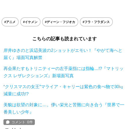
#アニメ
#イケメン
#ディーン・フジオカ
#フラ・フラダンス
こちらの記事も読まれています
岸井ゆきのと浜辺美波の2ショットがエモい！『やがて海へと
届く』場面写真解禁
再会果たすもトリニティーの左手薬指には指輪…!?『マトリッ
クス レザレクションズ』新場面写真
“クリスマスの女王”マライア・キャリーは紫色の食べ物で30㎏
減量に成功!?
美貌は欲望の対象に…。儚い栄光と苦難に向き合う『世界で一
番美しい少年』