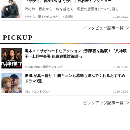
『今から、親友やめようか。』沢村玲インタビュー
沢村玲、親友から一線を越えて…理想の恋愛像について語る
#今から、親友やめようか。
#沢村玲
2026.06.20
インタビュー記事一覧
PICKUP
黒木メイサがハードなアクションで刑事役を熱演！『八神瑛
子 –上野中央署 組織犯罪対策課–』
#Hulu
#Hulu週間ランキング
2026.08.08
夏BLが真っ盛り！ 胸キュンも感動も運んでくれるおすすめ
ドラマ3選
#BL
#コントラスト
2026.08.07
ピックアップ記事一覧