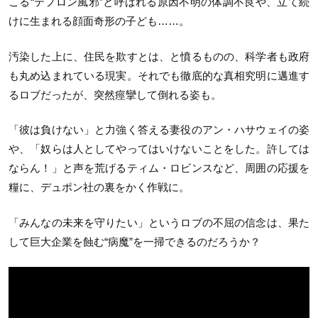
こる“テフロン風邪”と呼ばれる原因不明の体調不良や、立て続
けに生まれる顔面奇形の子ども……。
汚染した上に、住民を欺すとは、と憤るものの、科学者も政府
も丸め込まれている現実。それでも徹底的な真相究明に邁進す
るロブだったが、突然痙攣して倒れる姿も。
「彼は負けない」と力強く答える妻役のアン・ハサウェイの姿
や、「奴らは人としてやってはいけないことをした。許しては
ならん！」と声を荒げるティム・ロビンスなど、周囲の応援を
糧に、デュポン社の裏をかく作戦に。
「みんなの未来を守りたい」というロブの不屈の信念は、果た
して巨大企業を蝕む“病魔”を一掃できるのだろうか？