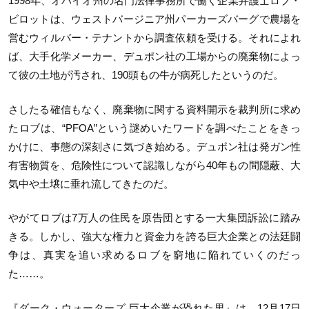
1998年、オハイオ州の名門法律事務所で働く企業弁護士ロブ・
ビロットは、ウェストバージニア州パーカーズバーグで農場を
営むウィルバー・テナントから調査依頼を受ける。それによれ
ば、大手化学メーカー、デュポン社の工場からの廃棄物によっ
て彼の土地が汚され、190頭もの牛が病死したというのだ。
さしたる確信もなく、廃棄物に関する資料開示を裁判所に求め
たロブは、“PFOA”という謎めいたワードを調べたことをきっ
かけに、事態の深刻さに気づき始める。デュポン社は発ガン性
有害物質を、危険性について認識しながら40年もの間隠蔽、大
気中や土壌に垂れ流してきたのだ。
やがてロブは7万人の住民を原告団とする一大集団訴訟に踏み
きる。しかし、強大な権力と資金力を誇る巨大企業との法廷闘
争は、真実を追い求めるロブを窮地に陥れていくのだっ
た……。
『ダーク・ウォーターズ 巨大企業が恐れた男』は、12月17日