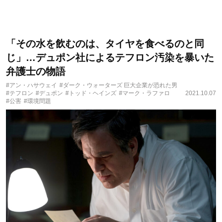
「その水を飲むのは、タイヤを食べるのと同
じ」…デュポン社によるテフロン汚染を暴いた
弁護士の物語
#アン・ハサウェイ
#ダーク・ウォーターズ 巨大企業が恐れた男
#テフロン
#デュポン
#トッド・ヘインズ
#マーク・ラファロ
2021.10.07
#公害
#環境問題