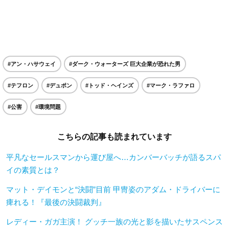
#アン・ハサウェイ
#ダーク・ウォーターズ 巨大企業が恐れた男
#テフロン
#デュポン
#トッド・ヘインズ
#マーク・ラファロ
#公害
#環境問題
こちらの記事も読まれています
平凡なセールスマンから運び屋へ…カンバーバッチが語るスパ
イの素質とは？
マット・デイモンと“決闘”目前 甲冑姿のアダム・ドライバーに
痺れる！『最後の決闘裁判』
レディー・ガガ主演！ グッチ一族の光と影を描いたサスペンス