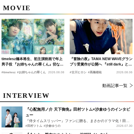
MOVIE
timelesz橋本将生、初主演映画で年上
『冒険の夜』TAMA NEW WAVEグラン
男子役 『お姉ちゃんの翠くん』切ない
プリ受賞作が公開へ 『still dark』と同
恋の幕開けを予感
時上映決定
#timelesz
#お姉ちゃんの翠くん
2026.08.08
#古川ヒロシ
#髙橋雄祐
2026.08.06
動画記事一覧
INTERVIEW
『心配無用ノ介 天下御免』田村ツトム×沙倉ゆうのインタビ
ュー
『侍タイムスリッパー』ファンに贈る、まさかのドラマ化！田村ツトム×沙倉ゆうのが語る『心配無用ノ介』撮影秘話
#田村ツトム
#沙倉ゆうの
2026.07.30