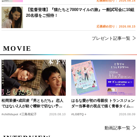
応募締め切り： 2026.08.14
【監督登壇】『猫たちと7000マイルの旅』一般試写会に10組
20名様をご招待！
応募締め切り： 2026.08.15
プレゼント記事一覧
MOVIE
松岡茉優×成田凌『男ともだち』 恋人
はるな愛が初の母親役 トランスジェン
ではない2人が紡ぐ曖昧で切ない予告
ダー当事者の視点で描く青春タイムス
編解禁
リップコメディ
#chilldspot
#三島有紀子
2026.08.10
#LGBTQ＋
2026.08.09
動画記事一覧