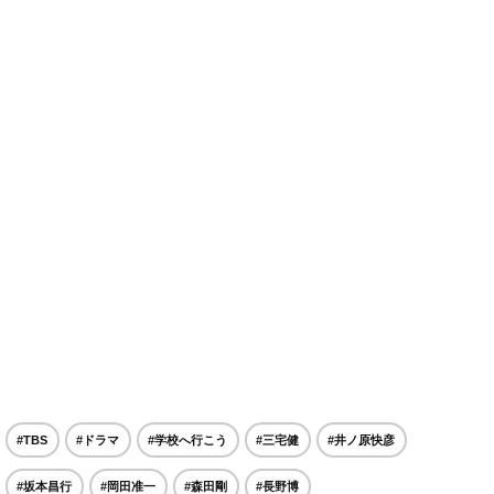
#TBS
#ドラマ
#学校へ行こう
#三宅健
#井ノ原快彦
#坂本昌行
#岡田准一
#森田剛
#長野博