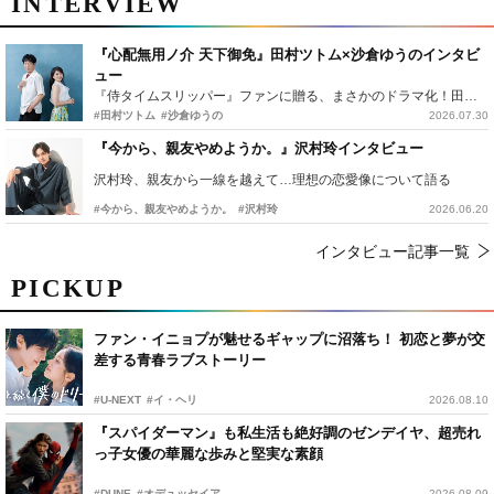
INTERVIEW
『心配無用ノ介 天下御免』田村ツトム×沙倉ゆうのインタビ
ュー
『侍タイムスリッパー』ファンに贈る、まさかのドラマ化！田村ツトム×沙倉ゆうのが語る『心配無用ノ介』撮影秘話
#田村ツトム
#沙倉ゆうの
2026.07.30
『今から、親友やめようか。』沢村玲インタビュー
沢村玲、親友から一線を越えて…理想の恋愛像について語る
#今から、親友やめようか。
#沢村玲
2026.06.20
インタビュー記事一覧
PICKUP
ファン・イニョプが魅せるギャップに沼落ち！ 初恋と夢が交
差する青春ラブストーリー
#U-NEXT
#イ・ヘリ
2026.08.10
『スパイダーマン』も私生活も絶好調のゼンデイヤ、超売れ
っ子女優の華麗な歩みと堅実な素顔
#DUNE
#オデュッセイア
2026.08.09