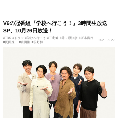
V6の冠番組『学校へ行こう！』3時間生放送
SP、10月26日放送！
#TBS
#ドラマ
#学校へ行こう
#三宅健
#井ノ原快彦
#坂本昌行
2021.09.27
#岡田准一
#森田剛
#長野博